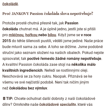
čokoládě
.
Proč JANKOVY Passion čokoláda slova nepotřebuje?
Protože prostě chutná přesně tak, jak
Passion
čokoláda
chutnat má. A je úplně jedno, jestli jste si přišli
pro
mléčnou
,
hořkou
nebo
bílou
. Když jsme se
v roce
2015
do téhle šílenosti pustili, věděli jsme jediné. Naše práce
bude mluvit sama za sebe. A toho se držíme. Jsme podobně
struční jako seznam složení na našich obalech. Pokud nejste
spisovatel, tak
poctivé řemeslo žádné romány nepotřebuje
.
A kvalitní Passion čokoláda zase stojí na
několika málo
kvalitních ingrediencích
. Neředí se rostlinnými oleji.
Neschovává se za hory cukru. Naopak. Přiznává se ke
všemu ve své nejčistší podobě. Není tak ničím jiným
než
čokoládou bez výmluv
.
🍫
TIP:
Chcete ochutnat další dobroty z naší čokoládové
dílny? Omrkněte naše
čokoládové speciality
, které vás