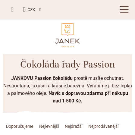
Přejít
NÁKUPNÍ
na
CZK
KOŠÍK
obsah
LETNÍ DÁRKY ☀️
Čokoláda řady Passion
BESTSELLERY
JANKOVU Passion čokoládu
prostě musíte ochutnat.
TABULKOVÁ ČOKOLÁDA
Nespoutaná, luxusní a krásně barevná. Vyrábíme ji bez lepku
a palmového oleje
.
Navíc s dopravou zdarma při nákupu
Plněné čokolády
BONBONIERY, PRALINKY A LANÝŽE
nad 1 500 Kč.
Mléčná čokoláda
Bonboniery
PŘÍLEŽITOSTI
Hořká čokoláda
Ř
Nugát
Letní dárky ☀️
ZAKÁZKOVÁ VÝROBA
a
Doporučujeme
Nejlevnější
Nejdražší
Nejprodávanější
Bílá čokoláda
Kusové pralinky a lanýže
Svatební čokolády