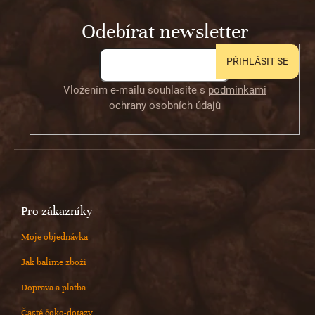
t
Odebírat newsletter
í
PŘIHLÁSIT SE
Vložením e-mailu souhlasíte s
podmínkami
ochrany osobních údajů
Pro zákazníky
Moje objednávka
Jak balíme zboží
Doprava a platba
Časté čoko-dotazy