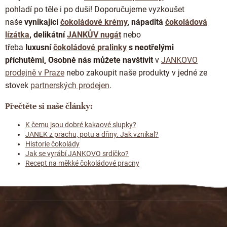
pohladí po těle i po duši! Doporučujeme vyzkoušet
naše
vynikající
čokoládové krémy
,
nápaditá
čokoládová
lízátka
, delikátní
JANKŮV nugát
nebo
třeba
luxusní
čokoládové pralinky
s neotřelými
příchutěmi
.
Osobně nás můžete navštívit
v
JANKOVO
prodejně v Praze
nebo zakoupit naše produkty v jedné ze
stovek
partnerských prodejen
.
Přečtěte si naše články:
K čemu jsou dobré kakaové slupky?
JANEK z prachu, potu a dřiny. Jak vznikal?
Historie čokolády
Jak se vyrábí JANKOVO srdíčko?
Recept na měkké čokoládové pracny
Z
á
p
a