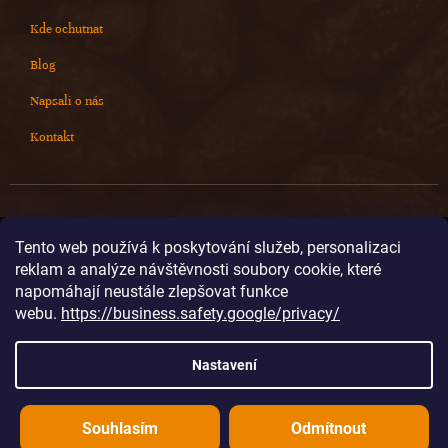
Kde ochutnat
Blog
Napsali o nás
Kontakt
Kontakt
Tento web používá k poskytování služeb, personalizaci
reklam a analýze návštěvnosti soubory cookie, které
info
@
cokoladovnajanek.cz
napomáhají neustále zlepšovat funkce
+420 778 716 678
webu.
https://business.safety.google/privacy/
cokoladovnajanek
cokoladovnajanek
Nastavení
@janek_chocolate
Souhlasím
Odmítnout
Vytvořil Shoptet