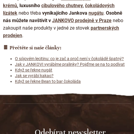
krémů
, luxusního
cibulového chutney
,
čokoládových
lízátek
nebo třeba
vynikajícího Jankova
nugátu
.
Osobně
nás můžete navštívit
v
JANKOVO prodejně v Praze
nebo
zakoupit naše produkty v jedné ze stovek
partnerských
prodejen
.
🍫 Přečtěte si naše články:
O sójovém lecitinu: co je zač a proč není v čokoládě špatný?
Jak v JANKOVI vyrábíme pralinky? Pojďme se na to podívat
Když se řekne nugát
Jak se vyrábí kakao?
Když se řekne Bean to bar čokoláda
Z
á
p
a
t
Odebírat newsletter
í