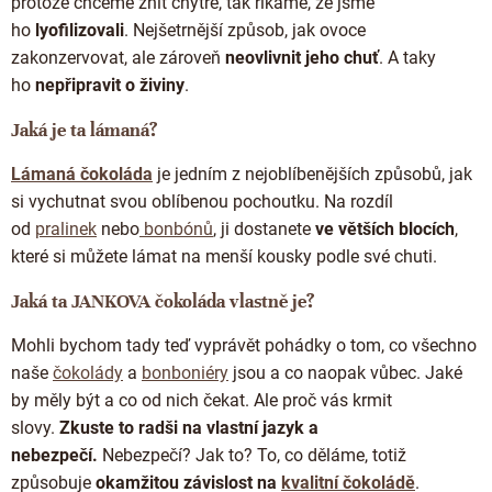
protože chceme znít chytře, tak říkáme, že jsme
ho
lyofilizovali
. Nejšetrnější způsob, jak ovoce
zakonzervovat, ale zároveň
neovlivnit jeho chuť
. A taky
ho
nepřipravit o živiny
.
Jaká je ta lámaná?
Lámaná čokoláda
je jedním z nejoblíbenějších způsobů, jak
si vychutnat svou oblíbenou pochoutku. Na rozdíl
od
pralinek
nebo
bonbónů
, ji dostanete
ve větších blocích
,
které si můžete lámat na menší kousky podle své chuti.
Jaká ta JANKOVA čokoláda vlastně je?
Mohli bychom tady teď vyprávět pohádky o tom, co všechno
naše
čokolády
a
bonboniéry
jsou a co naopak vůbec. Jaké
by měly být a co od nich čekat. Ale proč vás krmit
slovy.
Zkuste to radši na vlastní jazyk a
nebezpečí.
Nebezpečí? Jak to? To, co děláme, totiž
způsobuje
okamžitou závislost na
kvalitní čokoládě
.