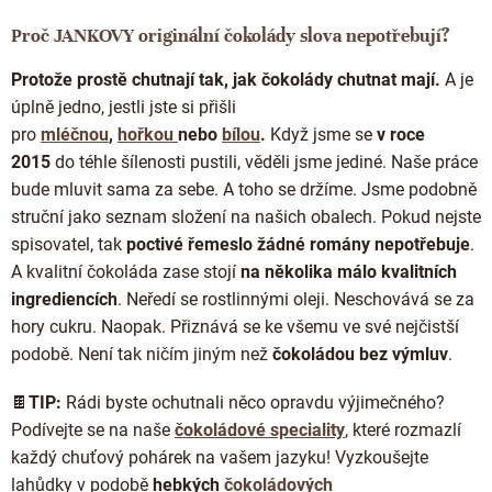
Proč JANKOVY originální čokolády slova nepotřebují?
Protože prostě chutnají tak, jak čokolády chutnat mají.
A je
úplně jedno, jestli jste si přišli
pro
mléčnou
,
hořkou
nebo
bílou
.
Když jsme se
v roce
2015
do téhle šílenosti pustili, věděli jsme jediné. Naše práce
bude mluvit sama za sebe. A toho se držíme. Jsme podobně
struční jako seznam složení na našich obalech. Pokud nejste
spisovatel, tak
poctivé řemeslo žádné romány nepotřebuje
.
A kvalitní čokoláda zase stojí
na několika málo kvalitních
ingrediencích
. Neředí se rostlinnými oleji. Neschovává se za
hory cukru. Naopak. Přiznává se ke všemu ve své nejčistší
podobě. Není tak ničím jiným než
čokoládou bez výmluv
.
🍫
TIP:
Rádi byste ochutnali něco opravdu výjimečného?
Podívejte se na naše
čokoládové speciality
, které rozmazlí
každý chuťový pohárek na vašem jazyku! Vyzkoušejte
lahůdky
v podobě
hebkých
čokoládových