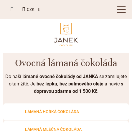
Přejít
NÁKUPNÍ
na
CZK
KOŠÍK
obsah
LETNÍ DÁRKY ☀️
Ovocná lámaná čokoláda
BESTSELLERY
Do naší
lámané ovocné čokolády
od JANKA
se zamilujete
TABULKOVÁ ČOKOLÁDA
okamžitě. Je
bez lepku, bez palmového oleje
a navíc
s
dopravou zdarma od 1 500 Kč
.
Plněné čokolády
BONBONIERY, PRALINKY A LANÝŽE
Mléčná čokoláda
Bonboniery
PŘÍLEŽITOSTI
LÁMANÁ HOŘKÁ ČOKOLÁDA
Hořká čokoláda
Nugát
Letní dárky ☀️
ZAKÁZKOVÁ VÝROBA
Bílá čokoláda
Kusové pralinky a lanýže
Svatební čokolády
LÁMANÁ MLÉČNÁ ČOKOLÁDA