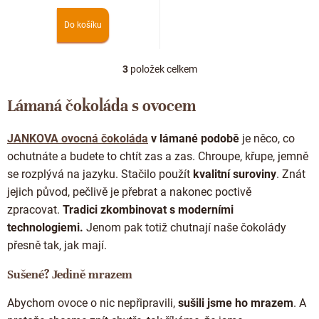
250g
Do košíku
3
položek celkem
O
v
l
Lámaná čokoláda s ovocem
á
d
JANKOVA ovocná čokoláda
v lámané podobě
je něco, co
a
c
ochutnáte a budete to chtít zas a zas. Chroupe, křupe, jemně
í
se rozplývá na jazyku. Stačilo použít
kvalitní suroviny
. Znát
p
jejich původ, pečlivě je přebrat a nakonec poctivě
r
zpracovat.
Tradici zkombinovat s moderními
v
k
technologiemi.
Jenom pak totiž chutnají naše čokolády
y
přesně tak, jak mají.
v
ý
Sušené? Jedině mrazem
p
i
Abychom ovoce o nic nepřipravili,
sušili jsme ho mrazem
. A
s
u