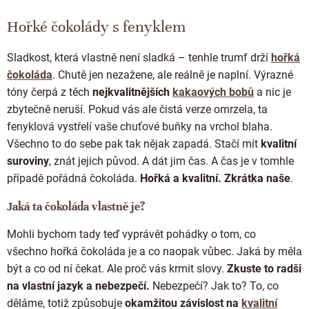
Doplňkový prodej
v
l
Hořké čokolády s fenyklem
á
d
Sladkost, která vlastně není sladká – tenhle trumf drží
hořká
a
c
čokoláda
. Chutě jen nezažene, ale reálně je naplní. Výrazné
í
tóny čerpá z těch
nejkvalitnějších
kakaových bobů
a nic je
p
zbytečně neruší. Pokud vás ale čistá verze omrzela, ta
r
fenyklová vystřelí vaše chuťové buňky na vrchol blaha.
v
k
Všechno to do sebe pak tak nějak zapadá. Stačí mít
kvalitní
y
suroviny
, znát jejich původ. A dát jim čas. A čas je v tomhle
v
případě pořádná čokoláda.
Hořká a kvalitní. Zkrátka naše
.
ý
p
i
Jaká ta čokoláda vlastně je?
s
u
Mohli bychom tady teď vyprávět pohádky o tom, co
všechno hořká čokoláda
je a co naopak vůbec. Jaká by měla
být a co od ní čekat. Ale proč vás krmit slovy.
Zkuste to radši
na vlastní jazyk a nebezpečí.
Nebezpečí? Jak to? To, co
děláme, totiž způsobuje
okamžitou závislost na
kvalitní