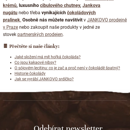
krémů
,
luxusního
cibulového chutney
,
Jankova
nugátu
nebo třeba
vynikajících
čokoládových
pralinek
.
Osobně nás můžete navštívit
v
JANKOVO prodejně
v Praze
nebo zakoupit naše produkty v jedné ze
stovek
partnerských prodejen
.
🍫
Přečtěte si naše články:
Jaké složení má mít hořká čokoláda?
Co jsou kakaové nibsy?
O sójovém lecitinu: co je zač a proč není v čokoládě špatný?
Historie čokolády
Jak se vyrábí JANKOVO srdíčko?
Z
á
p
a
t
Odebírat newsletter
í