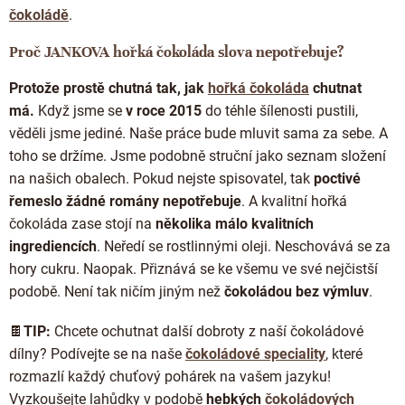
čokoládě
.
Proč JANKOVA hořká čokoláda slova nepotřebuje?
Protože prostě chutná tak, jak
hořká čokoláda
chutnat
má.
Když jsme se
v roce 2015
do téhle šílenosti pustili,
věděli jsme jediné. Naše práce bude mluvit sama za sebe. A
toho se držíme. Jsme podobně struční jako seznam složení
na našich obalech. Pokud nejste spisovatel, tak
poctivé
řemeslo žádné romány nepotřebuje
. A kvalitní hořká
čokoláda zase stojí na
několika málo kvalitních
ingrediencích
. Neředí se rostlinnými oleji. Neschovává se za
hory cukru. Naopak. Přiznává se ke všemu ve své nejčistší
podobě. Není tak ničím jiným než
čokoládou bez výmluv
.
🍫
TIP:
Chcete ochutnat další dobroty z naší čokoládové
dílny? Podívejte se na naše
čokoládové speciality
, které
rozmazlí každý chuťový pohárek na vašem jazyku!
Vyzkoušejte lahůdky
v podobě
hebkých
čokoládových