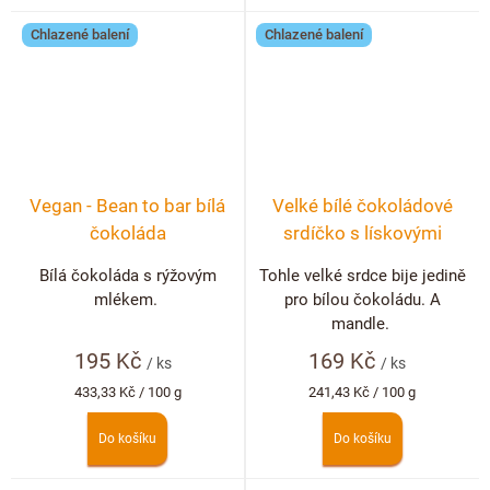
Chlazené balení
Chlazené balení
Vegan - Bean to bar bílá
Velké bílé čokoládové
čokoláda
srdíčko s lískovými
ořechy
Bílá čokoláda s rýžovým
Tohle velké srdce bije jedině
mlékem.
pro bílou čokoládu. A
mandle.
195 Kč
169 Kč
/ ks
/ ks
Měrná
Měrná
433,33 Kč / 100 g
241,43 Kč / 100 g
cena:
cena:
Do košíku
Do košíku