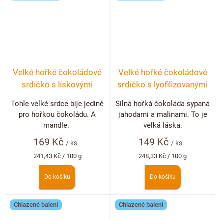
Velké hořké čokoládové
Velké hořké čokoládové
srdíčko s lískovými
srdíčko s lyofilizovanými
ořechy
jahodami a malinami
Tohle velké srdce bije jedině
Silná hořká čokoláda sypaná
pro hořkou čokoládu. A
jahodami a malinami. To je
mandle.
velká láska.
169 Kč
149 Kč
/ ks
/ ks
Měrná
Měrná
241,43 Kč / 100 g
248,33 Kč / 100 g
cena:
cena:
Do košíku
Do košíku
Chlazené balení
Chlazené balení