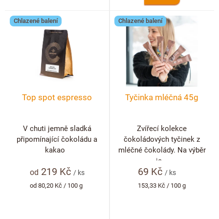
Chlazené balení
Chlazené balení
Top spot espresso
Tyčinka mléčná 45g
V chuti jemně sladká
Zvířecí kolekce
připomínající čokoládu a
čokoládových tyčinek z
kakao
mléčné čokolády. Na výběr
je...
219 Kč
69 Kč
od
/ ks
/ ks
Měrná
Měrná
od 80,20 Kč / 100 g
153,33 Kč / 100 g
cena:
cena: