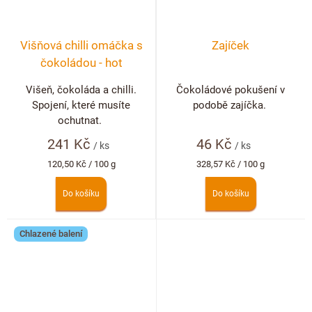
Višňová chilli omáčka s
Zajíček
čokoládou - hot
Višeň, čokoláda a chilli.
Čokoládové pokušení v
Spojení, které musíte
podobě zajíčka.
ochutnat.
241 Kč
46 Kč
/ ks
/ ks
Měrná
Měrná
120,50 Kč / 100 g
328,57 Kč / 100 g
cena:
cena:
Do košíku
Do košíku
Chlazené balení