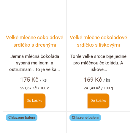
Velké mléčné čokoládové
Velké mléčné čokoládové
srdíčko s drcenými
srdíčko s lískovými
lyofilizovanými malinami
ořechy
Jemná mléčná čokoláda
Tohle velké srdce bije jedině
a ostružinami
sypaná malinami a
pro mléčnou čokoládu. A
ostružinami. To je velká...
lískové...
175 Kč
169 Kč
/ ks
/ ks
Měrná
Měrná
291,67 Kč / 100 g
241,43 Kč / 100 g
cena:
cena:
Do košíku
Do košíku
Chlazené balení
Chlazené balení