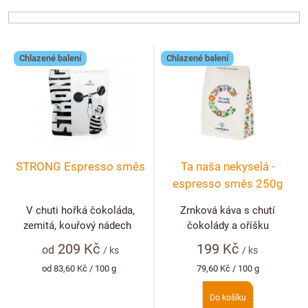
Doplňkový prodej
n
í
p
V
r
Chlazené balení
Chlazené balení
ý
o
p
d
i
u
s
k
p
t
r
ů
STRONG Espresso směs
Ta naša nekyselá -
o
espresso směs 250g
d
u
V chuti hořká čokoláda,
Zrnková káva s chutí
zemitá, kouřový nádech
čokolády a oříšku
k
t
209 Kč
199 Kč
od
/ ks
/ ks
ů
Měrná
Měrná
od 83,60 Kč / 100 g
79,60 Kč / 100 g
cena:
cena:
Do košíku