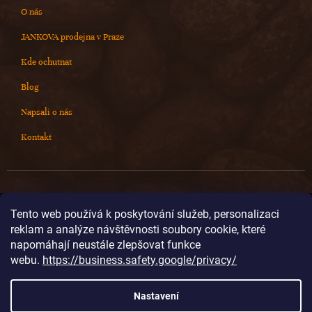
O nás
JANKOVA prodejna v Praze
Kde ochutnat
Blog
Napsali o nás
Kontakt
Kontakt
Tento web používá k poskytování služeb, personalizaci
reklam a analýze návštěvnosti soubory cookie, které
info
@
cokoladovnajanek.cz
napomáhají neustále zlepšovat funkce
+420 778 716 678
webu.
https://business.safety.google/privacy/
cokoladovnajanek
cokoladovnajanek
Nastavení