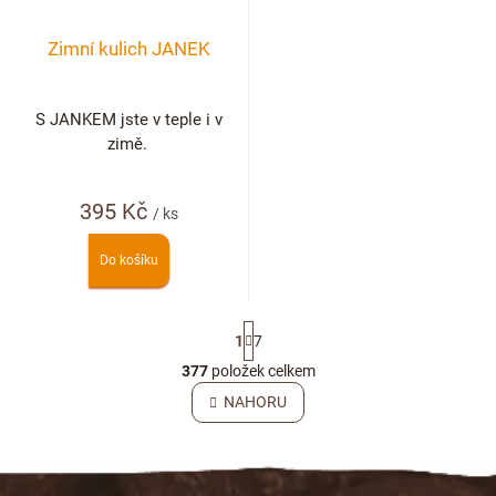
Zimní kulich JANEK
S JANKEM jste v teple i v
zimě.
395 Kč
/ ks
Do košíku
S
1
7
t
r
377
položek celkem
O
á
v
NAHORU
n
l
k
o
á
v
Z
d
á
a