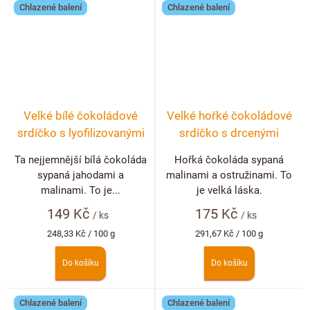
Chlazené balení
Chlazené balení
Velké bílé čokoládové
Velké hořké čokoládové
srdíčko s lyofilizovanými
srdíčko s drcenými
jahodami a malinami
lyofilizovanými malinami
Ta nejjemnější bílá čokoláda
Hořká čokoláda sypaná
a ostružinami
sypaná jahodami a
malinami a ostružinami. To
malinami. To je...
je velká láska.
149 Kč
175 Kč
/ ks
/ ks
Měrná
Měrná
248,33 Kč / 100 g
291,67 Kč / 100 g
cena:
cena:
Do košíku
Do košíku
Chlazené balení
Chlazené balení