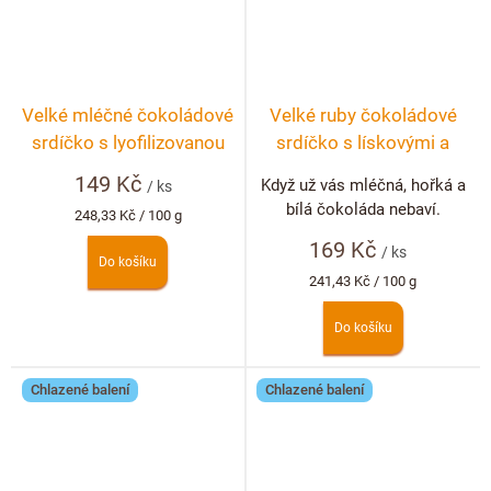
Velké mléčné čokoládové
Velké ruby čokoládové
srdíčko s lyofilizovanou
srdíčko s lískovými a
jahodou a malinou
pistáciovými ořechy
149 Kč
Když už vás mléčná, hořká a
/ ks
bílá čokoláda nebaví.
Měrná
248,33 Kč / 100 g
cena:
169 Kč
/ ks
Do košíku
Měrná
241,43 Kč / 100 g
cena:
Do košíku
Chlazené balení
Chlazené balení