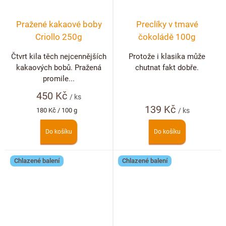
Pražené kakaové boby
Preclíky v tmavé
Criollo 250g
čokoládě 100g
Čtvrt kila těch nejcennějších
Protože i klasika může
kakaových bobů. Pražená
chutnat fakt dobře.
promile...
450 Kč
/ ks
139 Kč
Měrná
180 Kč / 100 g
/ ks
cena:
Do košíku
Do košíku
Chlazené balení
Chlazené balení