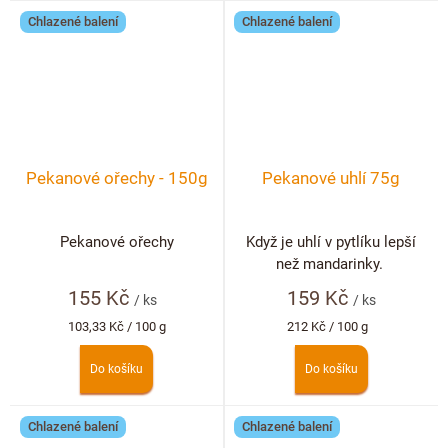
Chlazené balení
Chlazené balení
Pekanové ořechy - 150g
Pekanové uhlí 75g
Pekanové ořechy
Když je uhlí v pytlíku lepší
než mandarinky.
155 Kč
159 Kč
/ ks
/ ks
Měrná
Měrná
103,33 Kč / 100 g
212 Kč / 100 g
cena:
cena:
Do košíku
Do košíku
Chlazené balení
Chlazené balení