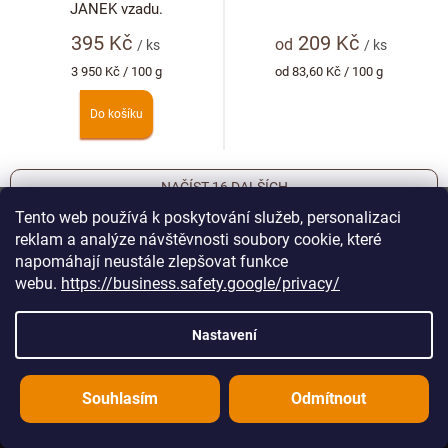
JANEK vzadu.
395 Kč
209 Kč
od
/ ks
/ ks
Měrná
Měrná
3 950 Kč / 100 g
od 83,60 Kč / 100 g
cena:
cena:
Do košíku
NAČÍST 16 DALŠÍCH
S
Tento web používá k poskytování služeb, personalizaci
1
6
7
t
reklam a analýze návštěvnosti soubory cookie, které
O
r
376
položek celkem
v
napomáhají neustále zlepšovat funkce
á
l
NAHORU
n
webu.
https://business.safety.google/privacy/
á
k
o
d
v
Z
a
Nastavení
á
c
á
n
í
í
p
p
Souhlasím
Odmítnout
r
a
v
t