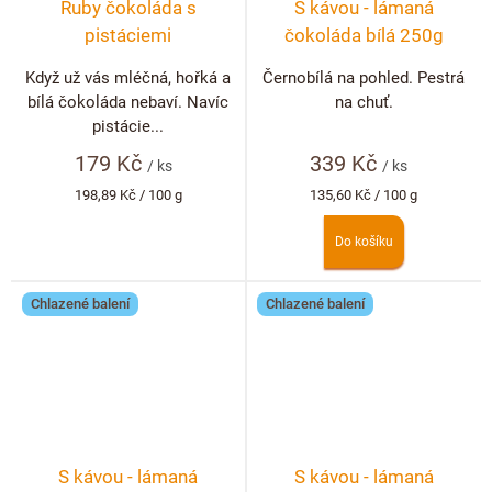
Ruby čokoláda s
S kávou - lámaná
pistáciemi
čokoláda bílá 250g
Když už vás mléčná, hořká a
Černobílá na pohled. Pestrá
bílá čokoláda nebaví. Navíc
na chuť.
pistácie...
179 Kč
339 Kč
/ ks
/ ks
Měrná
Měrná
198,89 Kč / 100 g
135,60 Kč / 100 g
cena:
cena:
Do košíku
Chlazené balení
Chlazené balení
S kávou - lámaná
S kávou - lámaná