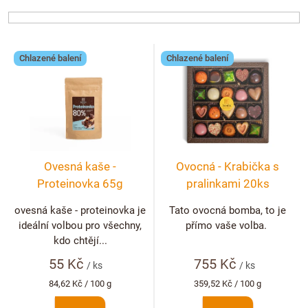
Doplňkový prodej
n
í
p
V
r
Chlazené balení
Chlazené balení
ý
o
p
d
i
u
s
k
p
t
r
ů
Ovesná kaše -
Ovocná - Krabička s
o
Proteinovka 65g
pralinkami 20ks
d
u
ovesná kaše - proteinovka je
Tato ovocná bomba, to je
ideální volbou pro všechny,
přímo vaše volba.
k
kdo chtějí...
t
55 Kč
755 Kč
ů
/ ks
/ ks
Měrná
Měrná
84,62 Kč / 100 g
359,52 Kč / 100 g
cena:
cena: