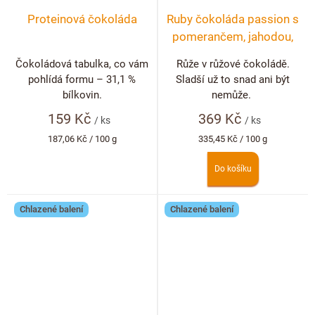
Proteinová čokoláda
Ruby čokoláda passion s
pomerančem, jahodou,
pistácií a květem růže
Čokoládová tabulka, co vám
Růže v růžové čokoládě.
pohlídá formu – 31,1 %
Sladší už to snad ani být
bílkovin.
nemůže.
159 Kč
369 Kč
/ ks
/ ks
Měrná
Měrná
187,06 Kč / 100 g
335,45 Kč / 100 g
cena:
cena:
Do košíku
Chlazené balení
Chlazené balení