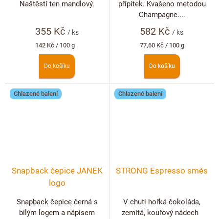
Naštěstí ten mandlový.
přípitek. Kvašeno metodou
Champagne....
355 Kč
582 Kč
/ ks
/ ks
Měrná
Měrná
142 Kč / 100 g
77,60 Kč / 100 g
cena:
cena:
Do košíku
Do košíku
Chlazené balení
Chlazené balení
Snapback čepice JANEK
STRONG Espresso směs
logo
Snapback čepice černá s
V chuti hořká čokoláda,
bílým logem a nápisem
zemitá, kouřový nádech