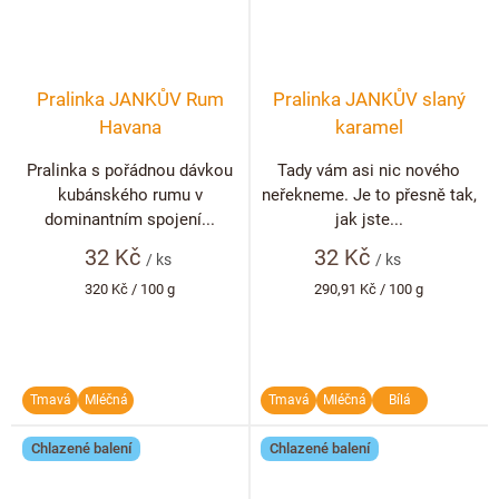
Pralinka JANKŮV Rum
Pralinka JANKŮV slaný
Havana
karamel
Pralinka s pořádnou dávkou
Tady vám asi nic nového
kubánského rumu v
neřekneme. Je to přesně tak,
dominantním spojení...
jak jste...
32 Kč
32 Kč
/ ks
/ ks
Měrná
Měrná
320 Kč / 100 g
290,91 Kč / 100 g
cena:
cena:
Tmavá
Mléčná
Tmavá
Mléčná
Bílá
Chlazené balení
Chlazené balení