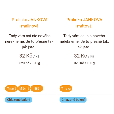
Pralinka JANKOVA
Pralinka JANKOVA
malinová
mátová
Tady vám asi nic nového
Tady vám asi nic nového
neřekneme. Je to přesně tak,
neřekneme. Je to přesně tak,
jak jste...
jak jste...
32 Kč
32 Kč
/ ks
/ ks
Měrná
Měrná
320 Kč / 100 g
320 Kč / 100 g
cena:
cena:
Tmavá
Mléčná
Bílá
Tmavá
Chlazené balení
Chlazené balení