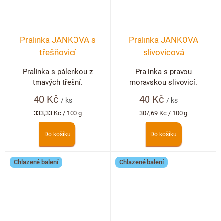
Pralinka JANKOVA s
Pralinka JANKOVA
třešňovicí
slivovicová
Pralinka s pálenkou z
Pralinka s pravou
tmavých třešní.
moravskou slivovicí.
40 Kč
40 Kč
/ ks
/ ks
Měrná
Měrná
333,33 Kč / 100 g
307,69 Kč / 100 g
cena:
cena:
Do košíku
Do košíku
Chlazené balení
Chlazené balení