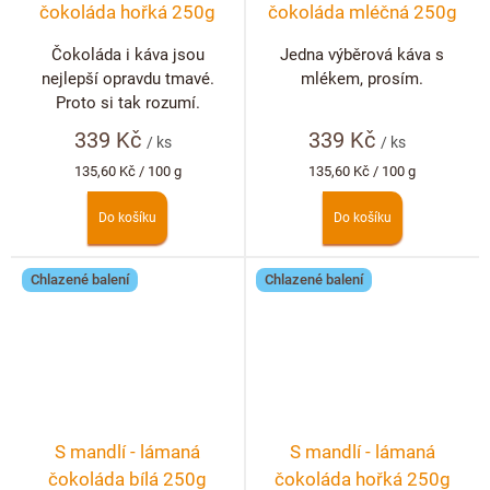
čokoláda hořká 250g
čokoláda mléčná 250g
Čokoláda i káva jsou
Jedna výběrová káva s
nejlepší opravdu tmavé.
mlékem, prosím.
Proto si tak rozumí.
339 Kč
339 Kč
/ ks
/ ks
Měrná
Měrná
135,60 Kč / 100 g
135,60 Kč / 100 g
cena:
cena:
Do košíku
Do košíku
Chlazené balení
Chlazené balení
S mandlí - lámaná
S mandlí - lámaná
čokoláda bílá 250g
čokoláda hořká 250g