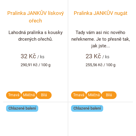
Pralinka JANKŮV lískový
Pralinka JANKŮV nugát
ořech
Lahodná pralinka s kousky
Tady vám asi nic nového
drcených ořechů.
neřekneme. Je to přesně tak,
jak jste...
32 Kč
23 Kč
/ ks
/ ks
Měrná
Měrná
290,91 Kč / 100 g
255,56 Kč / 100 g
cena:
cena:
Tmavá
Mléčná
Bílá
Tmavá
Mléčná
Bílá
Chlazené balení
Chlazené balení