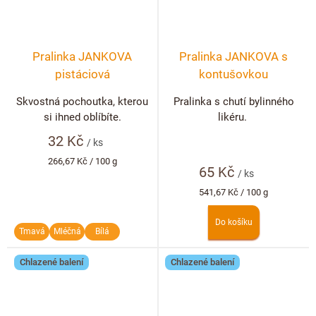
Pralinka JANKOVA
Pralinka JANKOVA s
pistáciová
kontušovkou
Skvostná pochoutka, kterou
Pralinka s chutí bylinného
si ihned oblíbíte.
likéru.
32 Kč
/ ks
Měrná
266,67 Kč / 100 g
65 Kč
cena:
/ ks
Měrná
541,67 Kč / 100 g
cena:
Do košíku
Tmavá
Mléčná
Bílá
Chlazené balení
Chlazené balení