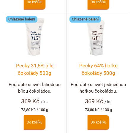
Do košíku
Do košíku
Chlazené balení
Chlazené balení
Pecky 31,5% bílé
Pecky 64% hořké
čokolády 500g
čokolády 500g
Podrobte si svět lahodnou
Podrobte si svět jedinečnou
bílou čokoládou.
hořkou čokoládou.
369 Kč
369 Kč
/ ks
/ ks
Měrná
Měrná
73,80 Kč / 100 g
73,80 Kč / 100 g
cena:
cena:
Do košíku
Do košíku