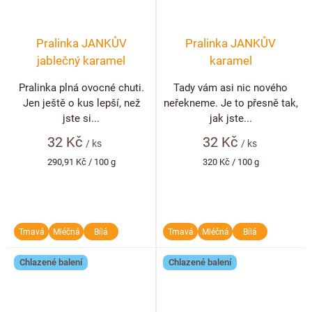
Pralinka JANKŮV
Pralinka JANKŮV
jablečný karamel
karamel
Pralinka plná ovocné chuti.
Tady vám asi nic nového
Jen ještě o kus lepší, než
neřekneme. Je to přesně tak,
jste si...
jak jste...
32 Kč
32 Kč
/ ks
/ ks
Měrná
Měrná
290,91 Kč / 100 g
320 Kč / 100 g
cena:
cena:
Tmavá
Mléčná
Bílá
Tmavá
Mléčná
Bílá
Chlazené balení
Chlazené balení