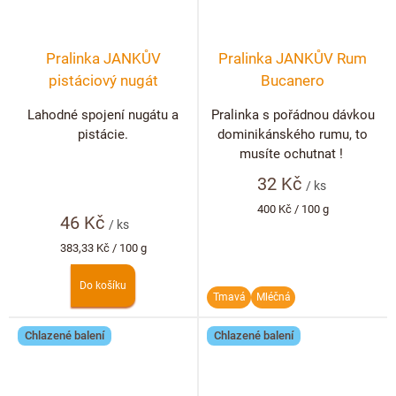
Pralinka JANKŮV
Pralinka JANKŮV Rum
pistáciový nugát
Bucanero
Lahodné spojení nugátu a
Pralinka s pořádnou dávkou
pistácie.
dominikánského rumu, to
musíte ochutnat !
32 Kč
/ ks
Měrná
400 Kč / 100 g
46 Kč
cena:
/ ks
Měrná
383,33 Kč / 100 g
cena:
Do košíku
Tmavá
Mléčná
Chlazené balení
Chlazené balení