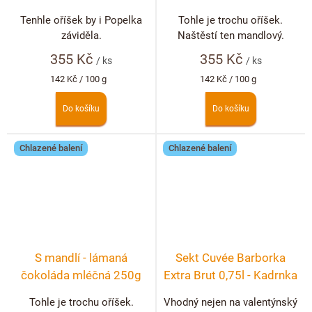
Tenhle oříšek by i Popelka
Tohle je trochu oříšek.
záviděla.
Naštěstí ten mandlový.
355 Kč
355 Kč
/ ks
/ ks
Měrná
Měrná
142 Kč / 100 g
142 Kč / 100 g
cena:
cena:
Do košíku
Do košíku
Chlazené balení
Chlazené balení
S mandlí - lámaná
Sekt Cuvée Barborka
čokoláda mléčná 250g
Extra Brut 0,75l - Kadrnka
Tohle je trochu oříšek.
Vhodný nejen na valentýnský