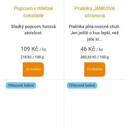
Popcorn v mléčné
Pralinka JANKOVA
čokoládě
citronová
Sladký popcorn, hotová
Pralinka plná ovocné chuti.
závislost.
Jen ještě o kus lepší, než
jste si...
109 Kč
46 Kč
/ ks
/ ks
Měrná
Měrná
218 Kč / 100 g
383,33 Kč / 100 g
cena:
cena:
Do košíku
Do košíku
Chlazené balení
Chlazené balení