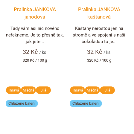
Pralinka JANKOVA
Pralinka JANKOVA
jahodová
kaštanová
Tady vám asi nic nového
Kaštany nerostou jen na
neřekneme. Je to přesně tak,
stromě a ve spojení s naší
jak jste...
čokoládou to je...
32 Kč
32 Kč
/ ks
/ ks
Měrná
Měrná
320 Kč / 100 g
320 Kč / 100 g
cena:
cena:
Tmavá
Mléčná
Bílá
Tmavá
Mléčná
Bílá
Chlazené balení
Chlazené balení