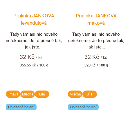
Pralinka JANKOVA
Pralinka JANKOVA
levandulová
maková
Tady vám asi nic nového
Tady vám asi nic nového
neřekneme. Je to přesně tak,
neřekneme. Je to přesně tak,
jak jste...
jak jste...
32 Kč
32 Kč
/ ks
/ ks
Měrná
Měrná
355,56 Kč / 100 g
320 Kč / 100 g
cena:
cena:
Tmavá
Mléčná
Bílá
Mléčná
Bílá
Chlazené balení
Chlazené balení