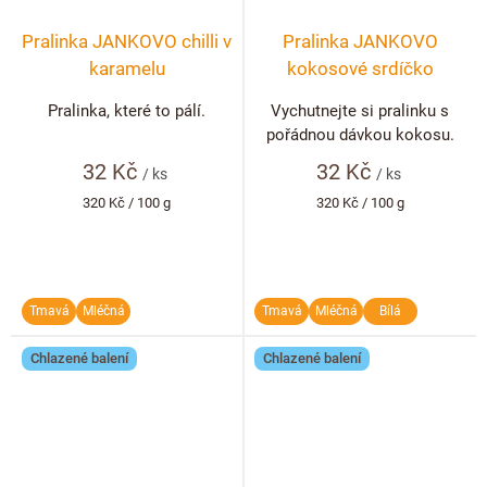
Pralinka JANKOVO chilli v
Pralinka JANKOVO
karamelu
kokosové srdíčko
Pralinka, které to pálí.
Vychutnejte si pralinku s
pořádnou dávkou kokosu.
32 Kč
32 Kč
/ ks
/ ks
Měrná
Měrná
320 Kč / 100 g
320 Kč / 100 g
cena:
cena:
Tmavá
Mléčná
Tmavá
Mléčná
Bílá
Chlazené balení
Chlazené balení