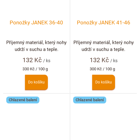
Ponožky JANEK 36-40
Ponožky JANEK 41-46
Příjemný materiál, který nohy
Příjemný materiál, který nohy
udrží v suchu a teple.
udrží v suchu a teple.
132 Kč
132 Kč
/ ks
/ ks
Měrná
Měrná
330 Kč / 100 g
300 Kč / 100 g
cena:
cena:
Do košíku
Do košíku
Chlazené balení
Chlazené balení