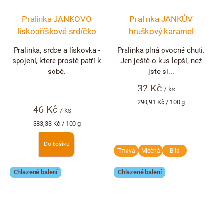
Pralinka JANKOVO
Pralinka JANKŮV
lískooříškové srdíčko
hruškový karamel
Pralinka, srdce a lískovka -
Pralinka plná ovocné chuti.
spojení, které prostě patří k
Jen ještě o kus lepší, než
sobě.
jste si...
32 Kč
/ ks
Měrná
290,91 Kč / 100 g
46 Kč
cena:
/ ks
Měrná
383,33 Kč / 100 g
cena:
Do košíku
Tmavá
Mléčná
Bílá
Chlazené balení
Chlazené balení