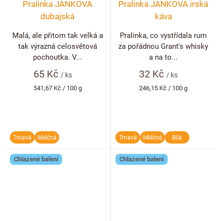
Pralinka JANKOVA
Pralinka JANKOVA irská
dubajská
káva
Malá, ale přitom tak velká a
Pralinka, co vystřídala rum
tak výrazná celosvětová
za pořádnou Grant's whisky
pochoutka. V...
a na to...
65 Kč
32 Kč
/ ks
/ ks
Měrná
Měrná
541,67 Kč / 100 g
246,15 Kč / 100 g
cena:
cena:
Tmavá
Mléčná
Tmavá
Mléčná
Bílá
Chlazené balení
Chlazené balení