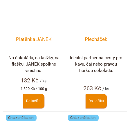
Plátěnka JANEK
Plecháček
Na čokoládu, na knížky, na
Ideální partner na cesty pro
flašku. JANEK spolkne
kávu, čaj nebo pravou
všechno.
horkou čokoládu.
132 Kč
/ ks
263 Kč
Měrná
1 320 Kč / 100 g
/ ks
cena:
Do košíku
Do košíku
Chlazené balení
Chlazené balení