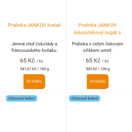
Pralinka JANKŮV koňak
Pralinka JANKŮV
lískooříškový nugát s
lískovým ořechem
Jemná chuť čokolády a
Pralinka s celým lískovým
francouzského koňaku.
oříškem uvnitř.
65 Kč
65 Kč
/ ks
/ ks
Měrná
Měrná
541,67 Kč / 100 g
500 Kč / 100 g
cena:
cena:
Do košíku
Do košíku
Chlazené balení
Chlazené balení