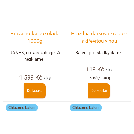
Pravá horká čokoláda
Prázdná dárková krabice
1000g
s dřevitou vlnou
JANEK, co vás zahřeje. A
Balení pro sladký dárek.
nezklame.
119 Kč
/ ks
1 599 Kč
Měrná
/ ks
119 Kč / 100 g
cena:
Do košíku
Do košíku
Chlazené balení
Chlazené balení