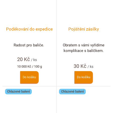
Poděkování do expedice
Pojištění zásilky
Radost pro baliče.
Obratem s vámi vyřídíme
komplikace s balíčkem.
20 Kč
/ ks
30 Kč
Měrná
10 000 Kč / 100 g
/ ks
cena:
Do košíku
Do košíku
Chlazené balení
Chlazené balení