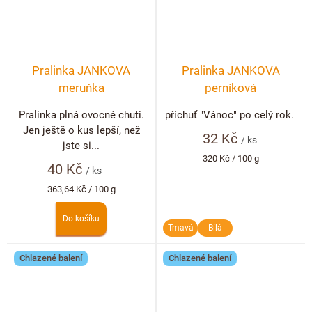
Pralinka JANKOVA
Pralinka JANKOVA
meruňka
perníková
Pralinka plná ovocné chuti.
příchuť "Vánoc" po celý rok.
Jen ještě o kus lepší, než
32 Kč
/ ks
jste si...
Měrná
320 Kč / 100 g
40 Kč
cena:
/ ks
Měrná
363,64 Kč / 100 g
cena:
Do košíku
Tmavá
Bílá
Chlazené balení
Chlazené balení