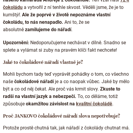
Doplňkový prodej
čokoládu
a vytvořil z ní tenhle skvost. Věděli jsme, že je to
kumštýř.
Ale že poprvé v životě nepoznáme vlastní
čokoládu, to nás nenapadlo.
Ani to, že se
absolutně
zamilujeme do nářadí
.
Upozornění:
Nedoporučujeme nechávat v dílně. Snadno se
splete a vylámat si zuby na pravém klíči fakt nechcete!
Jaké to čokoládové nářadí vlastně je?
Mohli bychom tady teď vyprávět pohádky o tom, co všechno
naše
čokoládové nářadí
je a co naopak vůbec. Jaké by mělo
být a co od něj čekat. Ale proč vás krmit slovy.
Zkuste to
radši na vlastní jazyk a nebezpečí.
To, co děláme, totiž
způsobuje
okamžitou závislost na
kvalitní čokoládě
.
Proč JANKOVO čokoládové nářadí slova nepotřebuje?
Protože prostě chutná tak, jak nářadí z čokolády chutnat má.