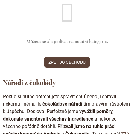
ČOKOLÁDOVÉ SPECIALITY
Bean to bar čokoláda
Dárkové poukazy
Čokoládová lízátka
KAKAOVÉ PRODUKTY
Čokoláda řady Passion
Narozeniny
Čokoládová srdíčka
Lámaná čokoláda
Kakaové boby
Ořechový týden 🍫🥜
Čokoládové figurky
Kakaové máslo
Můžete se ale podívat na ostatní kategorie.
Návrat do školy
Čokoládové krémy
Kakaová hmota
Valentýn ❤
Cibulové chutney
Čokoládové nápoje
ZPĚT DO OBCHODU
Vánoční čokolády
Proteinová čokoláda
Kakaové nibsy
JANEK Merchandise
Čokoládové nářadí
Nářadí z čokolády
Kokosový cukr
Exkluzivní (limitované) spolupráce
Obaleno v čokoládě
Kakaové slupky
Pokud si nutně potřebujete spravit chuť nebo ji spravit
Snídaňové kaše
někomu jinému, je
čokoládové nářadí
tím pravým nástrojem
Čokoláda k dalšímu zpracování
k úspěchu. Doslova. Perfektně jsme
vyvážili poměry,
Káva - Coffeespot
dokonale smontovali všechny ingredience
a nakonec
Ořechy a ovoce
všechno pořádně dotáhli.
Přizvali jsme na tuhle práci
našeho kamaráda Andreje z Čokolandie.
Ten vzal naši
72%