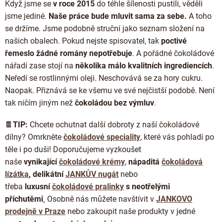
Když jsme se
v roce 2015
do téhle šílenosti pustili, věděli
jsme jediné.
Naše práce bude mluvit sama za sebe.
A toho
se držíme. Jsme podobně struční jako seznam složení na
našich obalech. Pokud nejste spisovatel, tak
poctivé
řemeslo žádné romány nepotřebuje
. A pořádné čokoládové
nářadí zase stojí na
několika málo kvalitních ingrediencích
.
Neředí se rostlinnými oleji. Neschovává se za hory cukru.
Naopak. Přiznává se ke všemu ve své nejčistší podobě. Není
tak ničím jiným než
čokoládou bez výmluv
.
🍫
TIP:
Chcete ochutnat další dobroty z naší čokoládové
dílny? Omrkněte
čokoládové speciality
, které vás pohladí po
těle i po duši! Doporučujeme vyzkoušet
naše
vynikající
čokoládové krémy
,
nápaditá
čokoládová
lízátka
, delikátní
JANKŮV nugát
nebo
třeba
luxusní
čokoládové pralinky
s neotřelými
příchutěmi
.
Osobně nás můžete navštívit v
JANKOVO
prodejně v Praze
nebo zakoupit naše produkty v jedné