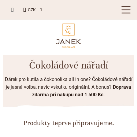
Přejít
NÁKUPNÍ
na
CZK
KOŠÍK
obsah
LETNÍ DÁRKY ☀️
Čokoládové nářadí
BESTSELLERY
Dárek pro kutila a čokoholika all in one? Čokoládové nářadí
TABULKOVÁ ČOKOLÁDA
je jasná volba, navíc vskutku originální.
A bonus?
Doprava
zdarma
při nákupu nad 1 500 Kč.
Plněné čokolády
BONBONIERY, PRALINKY A LANÝŽE
Mléčná čokoláda
Bonboniery
PŘÍLEŽITOSTI
Hořká čokoláda
Nugát
Produkty teprve připravujeme.
Letní dárky ☀️
ZAKÁZKOVÁ VÝROBA
Bílá čokoláda
Kusové pralinky a lanýže
Svatební čokolády