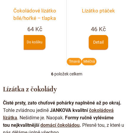
Čokoládové lízátko
Lízátko ptáček
bílé/hořké – tlapka
64 Kč
46 Kč
Detail
Do košíku
Tmavá
Mléčná
6
položek celkem
O
v
l
Lízátka z čokolády
á
d
Čisté prsty, zato chuťové pohárky naplněné až po okraj.
a
c
Tohle zvládnou jedině
JANKOVA kvalitní
čokoládová
í
lízátka
. Nešidíme je. Naopak.
Formy ručně vyléváme
p
tou nejkvalitnější
domácí čokoládou
.
Přesně tou, z které u
r
nás děláme úplně všechno.
v