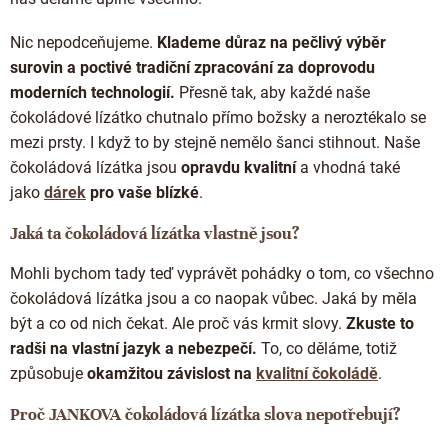
k
y
Nic nepodceňujeme.
Klademe důraz na pečlivý výběr
v
surovin a poctivé tradiční zpracování za doprovodu
ý
moderních technologií.
Přesně tak, aby každé naše
p
i
čokoládové lízátko chutnalo přímo božsky a neroztékalo se
s
mezi prsty. I když to by stejně nemělo šanci stihnout. Naše
u
čokoládová lízátka jsou
opravdu kvalitní
a vhodná také
jako
dárek
pro vaše blízké
.
Jaká ta čokoládová lízátka vlastně jsou?
Mohli bychom tady teď vyprávět pohádky o tom, co všechno
čokoládová lízátka jsou a co naopak vůbec. Jaká by měla
být a co od nich čekat. Ale proč vás krmit slovy.
Zkuste to
radši na vlastní jazyk a nebezpečí.
To, co děláme, totiž
způsobuje
okamžitou závislost na
kvalitní čokoládě
.
Proč JANKOVA čokoládová lízátka slova nepotřebují?