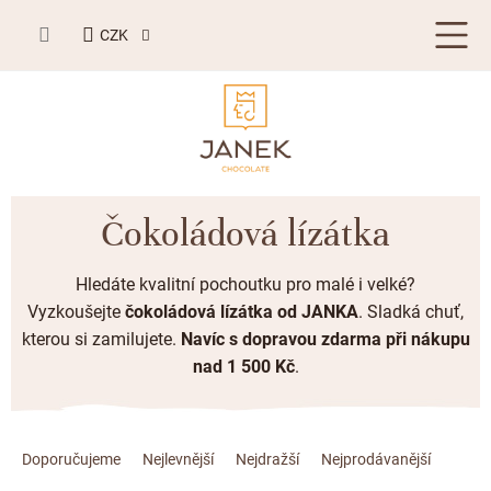
Přejít
NÁKUPNÍ
na
CZK
KOŠÍK
obsah
LETNÍ DÁRKY ☀️
Čokoládová lízátka
BESTSELLERY
Hledáte kvalitní pochoutku pro malé i velké?
TABULKOVÁ ČOKOLÁDA
Vyzkoušejte
čokoládová lízátka
od JANKA
. Sladká chuť,
kterou si zamilujete.
Navíc s
dopravou zdarma při nákupu
Plněné čokolády
BONBONIERY, PRALINKY A LANÝŽE
nad 1 500 Kč
.
Mléčná čokoláda
Bonboniery
PŘÍLEŽITOSTI
Hořká čokoláda
Ř
Nugát
Letní dárky ☀️
ZAKÁZKOVÁ VÝROBA
a
Doporučujeme
Nejlevnější
Nejdražší
Nejprodávanější
Bílá čokoláda
Kusové pralinky a lanýže
Svatební čokolády