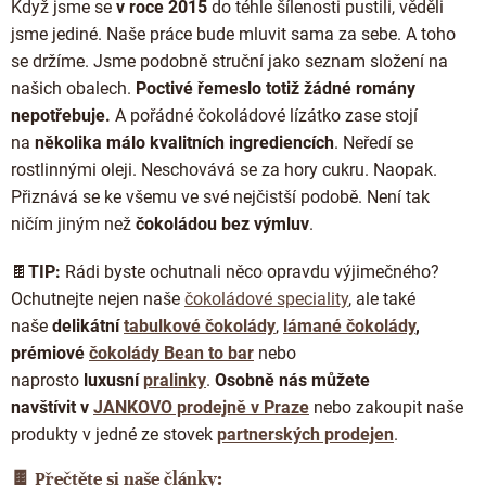
Když jsme se
v roce 2015
do téhle šílenosti pustili, věděli
jsme jediné. Naše práce bude mluvit sama za sebe. A toho
se držíme. Jsme podobně struční jako seznam složení na
našich obalech.
Poctivé řemeslo totiž žádné romány
nepotřebuje.
A pořádné čokoládové lízátko zase stojí
na
několika málo kvalitních ingrediencích
. Neředí se
rostlinnými oleji. Neschovává se za hory cukru. Naopak.
Přiznává se ke všemu ve své nejčistší podobě. Není tak
ničím jiným než
čokoládou bez výmluv
.
🍫
TIP:
Rádi byste ochutnali něco opravdu výjimečného?
Ochutnejte nejen naše
čokoládové speciality
, ale také
naše
delikátní
tabulkové čokolády
,
lámané čokolády
,
prémiové
čokolády Bean to bar
nebo
naprosto
luxusní
pralinky
.
Osobně nás můžete
navštívit
v
JANKOVO prodejně v Praze
nebo zakoupit naše
produkty v jedné ze stovek
partnerských prodejen
.
🍫 Přečtěte si naše články: