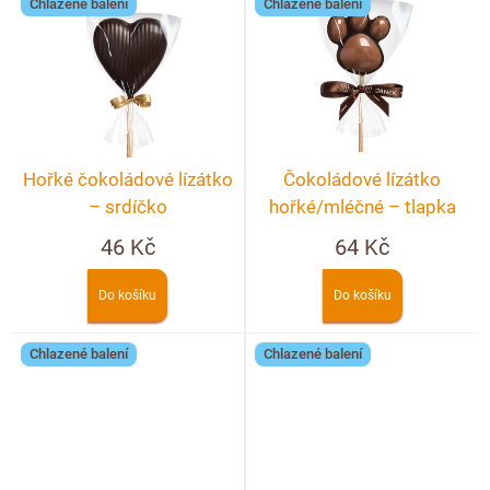
Doplňkový prodej
Chlazené balení
Chlazené balení
Hořké čokoládové lízátko
Čokoládové lízátko
– srdíčko
hořké/mléčné – tlapka
46 Kč
64 Kč
Do košíku
Do košíku
Chlazené balení
Chlazené balení