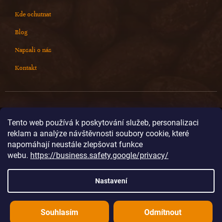
Kde ochutnat
Blog
Napsali o nás
Kontakt
Kontakt
Tento web používá k poskytování služeb, personalizaci
reklam a analýze návštěvnosti soubory cookie, které
info
@
cokoladovnajanek.cz
napomáhají neustále zlepšovat funkce
+420 778 716 678
webu.
https://business.safety.google/privacy/
cokoladovnajanek
cokoladovnajanek
Nastavení
@janek_chocolate
Souhlasím
Odmítnout
Vytvořil Shoptet