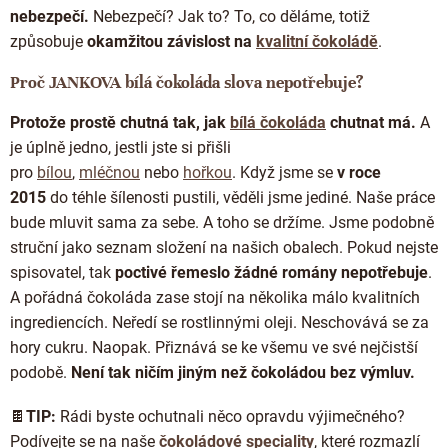
nebezpečí.
Nebezpečí? Jak to? To, co děláme, totiž
způsobuje
okamžitou závislost na
kvalitní čokoládě
.
Proč JANKOVA bílá čokoláda slova nepotřebuje?
Protože prostě chutná tak, jak
bílá čokoláda
chutnat má.
A
je úplně jedno, jestli jste si přišli
pro
bílou
,
mléčnou
nebo
hořkou
. Když jsme se
v roce
2015
do téhle šílenosti pustili, věděli jsme jediné. Naše práce
bude mluvit sama za sebe. A toho se držíme. Jsme podobně
struční jako seznam složení na našich obalech. Pokud nejste
spisovatel, tak
poctivé řemeslo žádné romány nepotřebuje
.
A pořádná čokoláda zase stojí na několika málo kvalitních
ingrediencích. Neředí se rostlinnými oleji. Neschovává se za
hory cukru. Naopak. Přiznává se ke všemu ve své nejčistší
podobě.
Není tak ničím jiným než čokoládou bez výmluv.
🍫
TIP:
Rádi byste ochutnali něco opravdu výjimečného?
Podívejte se na naše
čokoládové speciality
, které rozmazlí