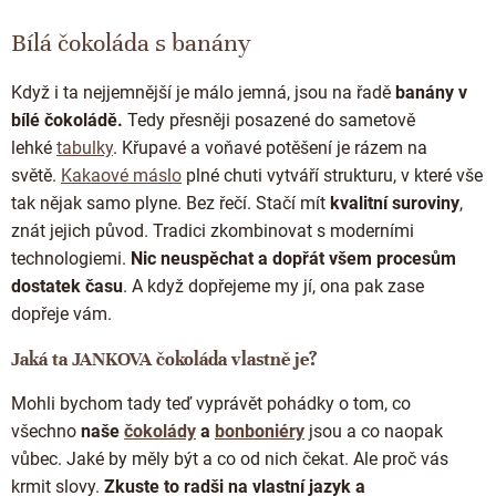
Doplňkový prodej
v
l
Bílá čokoláda s banány
á
d
Když i ta nejjemnější je málo jemná, jsou na řadě
banány v
a
c
bílé čokoládě.
Tedy přesněji posazené do sametově
í
lehké
tabulky
. Křupavé a voňavé potěšení je rázem na
p
světě.
Kakaové máslo
plné chuti vytváří strukturu, v které vše
r
tak nějak samo plyne. Bez řečí. Stačí mít
kvalitní suroviny
,
v
k
znát jejich původ. Tradici zkombinovat s moderními
y
technologiemi.
Nic neuspěchat a dopřát všem procesům
v
dostatek času
. A když dopřejeme my jí, ona pak zase
ý
p
dopřeje vám.
i
s
Jaká ta JANKOVA čokoláda vlastně je?
u
Mohli bychom tady teď vyprávět pohádky o tom, co
všechno
naše
čokolády
a
bonboniéry
jsou a co naopak
vůbec. Jaké by měly být a co od nich čekat. Ale proč vás
krmit slovy.
Zkuste to radši na vlastní jazyk a