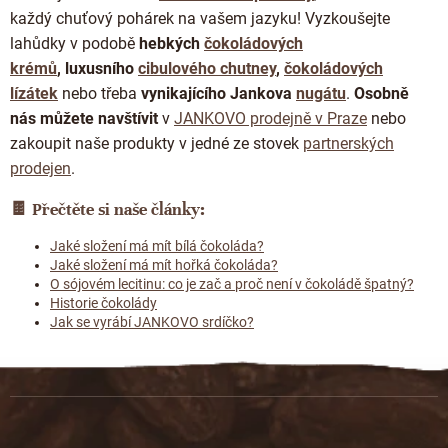
každý chuťový pohárek na vašem jazyku! Vyzkoušejte
lahůdky
v podobě
hebkých
čokoládových
krémů
,
luxusního
cibulového chutney
,
čokoládových
lízátek
nebo třeba
vynikajícího Jankova
nugátu
.
Osobně
nás můžete navštívit
v
JANKOVO prodejně v Praze
nebo
zakoupit naše produkty v jedné ze stovek
partnerských
prodejen
.
🍫
Přečtěte si naše články:
Jaké složení má mít bílá čokoláda?
Jaké složení má mít hořká čokoláda?
O sójovém lecitinu: co je zač a proč není v čokoládě špatný?
Historie čokolády
Jak se vyrábí JANKOVO srdíčko?
Z
á
p
a