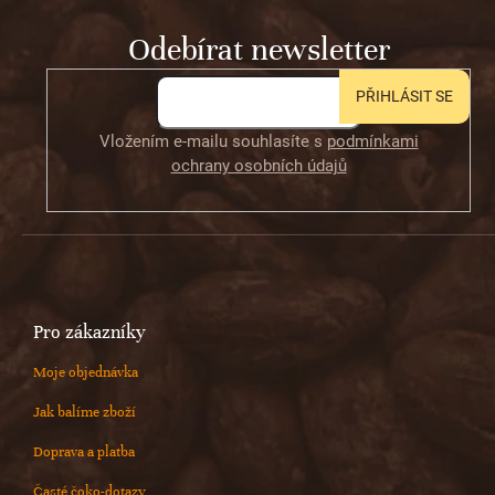
t
Odebírat newsletter
í
PŘIHLÁSIT SE
Vložením e-mailu souhlasíte s
podmínkami
ochrany osobních údajů
Pro zákazníky
Moje objednávka
Jak balíme zboží
Doprava a platba
Časté čoko-dotazy