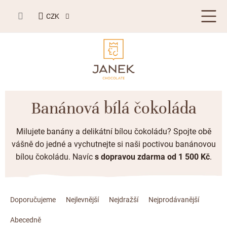
Přejít
NÁKUPNÍ
na
CZK
KOŠÍK
obsah
LETNÍ DÁRKY ☀️
Banánová bílá čokoláda
BESTSELLERY
Milujete banány a delikátní bílou čokoládu? Spojte obě
TABULKOVÁ ČOKOLÁDA
vášně do jedné a vychutnejte si naši poctivou banánovou
bílou čokoládu. N
avíc
s dopravou zdarma od 1 500 Kč
.
Plněné čokolády
BONBONIERY, PRALINKY A LANÝŽE
Mléčná čokoláda
Bonboniery
PŘÍLEŽITOSTI
Ř
Hořká čokoláda
a
Doporučujeme
Nejlevnější
Nejdražší
Nejprodávanější
Nugát
Letní dárky ☀️
ZAKÁZKOVÁ VÝROBA
z
Bílá čokoláda
Kusové pralinky a lanýže
Abecedně
Svatební čokolády