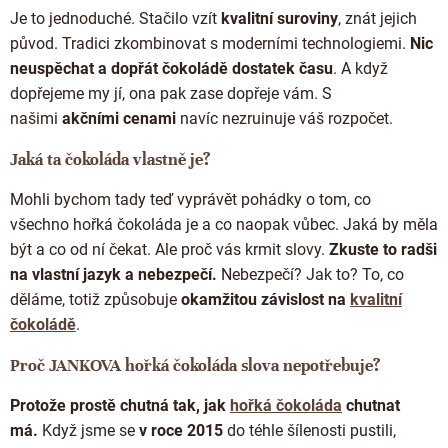
Doplňkový prodej
Je to jednoduché.
Stačilo vzít
kvalitní suroviny
, znát jejich
původ. Tradici zkombinovat s moderními technologiemi.
Nic
neuspěchat a dopřát čokoládě dostatek času
. A když
dopřejeme my jí, ona pak zase dopřeje vám. S
našimi
akčními cenami
navíc nezruinuje váš rozpočet.
Jaká ta čokoláda vlastně je?
Mohli bychom tady teď vyprávět pohádky o tom, co
všechno hořká čokoláda
je a co naopak vůbec. Jaká by měla
být a co od ní čekat. Ale proč vás krmit slovy.
Zkuste to radši
na vlastní jazyk a nebezpečí.
Nebezpečí? Jak to? To, co
děláme, totiž způsobuje
okamžitou závislost na
kvalitní
čokoládě
.
Proč JANKOVA hořká čokoláda slova nepotřebuje?
Protože prostě chutná tak, jak
hořká čokoláda
chutnat
má.
Když jsme se
v roce 2015
do téhle šílenosti pustili,