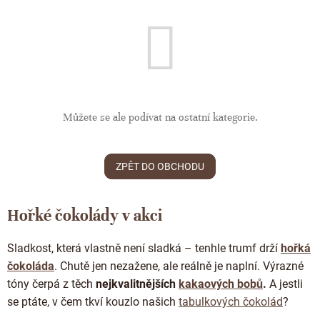
ČOKOLÁDOVÉ SPECIALITY
Bean to bar čokoláda
Dárkové poukazy
Čokoládová lízátka
KAKAOVÉ PRODUKTY
Čokoláda řady Passion
Narozeniny
Čokoládová srdíčka
Lámaná čokoláda
Kakaové boby
Ořechový týden 🍫🥜
Čokoládové figurky
Kakaové máslo
Návrat do školy
Čokoládové krémy
Kakaová hmota
Můžete se ale podívat na ostatní kategorie.
Valentýn ❤
Cibulové chutney
Čokoládové nápoje
Vánoční čokolády
Proteinová čokoláda
ZPĚT DO OBCHODU
Kakaové nibsy
JANEK Merchandise
Čokoládové nářadí
Kokosový cukr
Exkluzivní (limitované) spolupráce
Hořké čokolády v akci
Obaleno v čokoládě
Kakaové slupky
Snídaňové kaše
Sladkost, která vlastně není sladká – tenhle trumf drží
hořká
Čokoláda k dalšímu zpracování
čokoláda
. Chutě jen nezažene, ale reálně je naplní. Výrazné
Káva - Coffeespot
tóny čerpá z těch
nejkvalitnějších
kakaových bobů
.
A jestli
Ořechy a ovoce
se ptáte, v čem tkví kouzlo našich
tabulkových čokolád
?