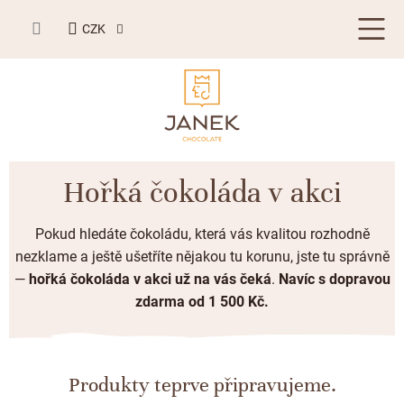
Přejít
NÁKUPNÍ
na
CZK
KOŠÍK
obsah
LETNÍ DÁRKY ☀️
Hořká čokoláda v akci
BESTSELLERY
Pokud hledáte čokoládu, která vás kvalitou rozhodně
TABULKOVÁ ČOKOLÁDA
nezklame a ještě ušetříte nějakou tu korunu, jste tu správně
—
hořká čokoláda v akci už na vás čeká
.
Navíc s dopravou
Plněné čokolády
BONBONIERY, PRALINKY A LANÝŽE
zdarma od 1 500 Kč.
Mléčná čokoláda
Bonboniery
PŘÍLEŽITOSTI
Hořká čokoláda
Nugát
Letní dárky ☀️
ZAKÁZKOVÁ VÝROBA
Produkty teprve připravujeme.
Bílá čokoláda
Kusové pralinky a lanýže
Svatební čokolády