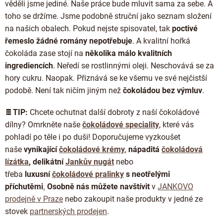
věděli jsme jediné. Naše práce bude mluvit sama za sebe. A
toho se držíme. Jsme podobně struční jako seznam složení
na našich obalech. Pokud nejste spisovatel, tak
poctivé
řemeslo žádné romány nepotřebuje
. A kvalitní hořká
čokoláda zase stojí na
několika málo kvalitních
ingrediencích
. Neředí se rostlinnými oleji. Neschovává se za
hory cukru. Naopak. Přiznává se ke všemu ve své nejčistší
podobě. Není tak ničím jiným než
čokoládou bez výmluv
.
🍫
TIP:
Chcete ochutnat další dobroty z naší čokoládové
dílny? Omrkněte naše
čokoládové speciality
, které vás
pohladí po těle i po duši! Doporučujeme vyzkoušet
naše
vynikající
čokoládové krémy
,
nápaditá
čokoládová
lízátka
, delikátní
Jankův nugát
nebo
třeba
luxusní
čokoládové pralinky
s neotřelými
příchutěmi
.
Osobně nás můžete navštívit
v
JANKOVO
prodejně v Praze
nebo zakoupit naše produkty v jedné ze
stovek
partnerských prodejen
.