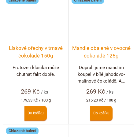
Chlazené balení
Chlazené balení
Lískové ořechy v tmavé
Mandle obalené v ovocné
čokoládě 150g
čokoládě 125g
Protože i klasika může
Dopřáli jsme mandlím
chutnat fakt dobře.
koupel v bílé jahodovo-
malinové čokoládě. A...
269 Kč
269 Kč
/ ks
/ ks
Měrná
Měrná
179,33 Kč / 100 g
215,20 Kč / 100 g
cena:
cena:
Do košíku
Do košíku
Chlazené balení