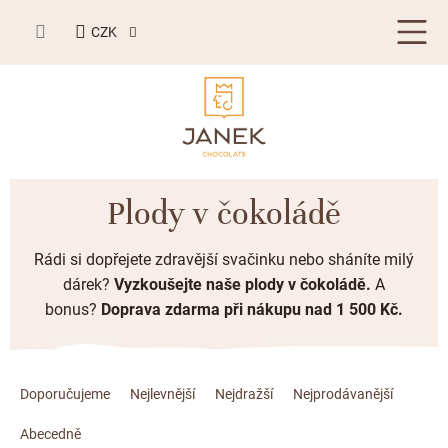
Přejít
NÁKUPNÍ
na
CZK
KOŠÍK
obsah
LETNÍ DÁRKY ☀️
Plody v čokoládě
BESTSELLERY
Rádi si dopřejete zdravější svačinku nebo sháníte milý
TABULKOVÁ ČOKOLÁDA
dárek?
Vyzkoušejte naše plody v čokoládě
.
A
bonus?
Doprava zdarma
při nákupu nad 1 500 Kč.
Plněné čokolády
BONBONIERY, PRALINKY A LANÝŽE
Mléčná čokoláda
Bonboniery
PŘÍLEŽITOSTI
Ř
Hořká čokoláda
a
Doporučujeme
Nejlevnější
Nejdražší
Nejprodávanější
Nugát
Letní dárky ☀️
ZAKÁZKOVÁ VÝROBA
z
Bílá čokoláda
Kusové pralinky a lanýže
Abecedně
Svatební čokolády