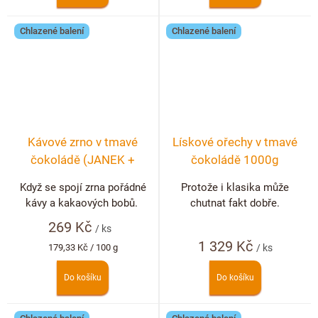
Chlazené balení
Chlazené balení
Kávové zrno v tmavé
Lískové ořechy v tmavé
čokoládě (JANEK +
čokoládě 1000g
COFFEESPOT)
Když se spojí zrna pořádné
Protože i klasika může
kávy a kakaových bobů.
chutnat fakt dobře.
269 Kč
/ ks
1 329 Kč
Měrná
179,33 Kč / 100 g
/ ks
cena:
Do košíku
Do košíku