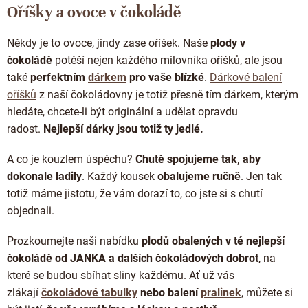
l
Oříšky a ovoce v čokoládě
á
d
Někdy je to
ovoce, jindy zase oříšek
.
Naše
plody v
a
c
čokoládě
potěší nejen každého milovníka oříšků, ale jsou
í
také
perfektním
dárkem
pro vaše blízké
.
Dárkové balení
p
oříšků
z naší čokoládovny je totiž přesně tím dárkem, kterým
r
hledáte, chcete-li být originální a udělat opravdu
v
k
radost.
Nejlepší dárky jsou totiž ty jedlé.
y
v
A co je kouzlem úspěchu?
Chutě spojujeme tak, aby
ý
dokonale ladily
. Každý kousek
obalujeme ručně
. Jen tak
p
i
totiž máme jistotu, že vám dorazí to, co jste si s chutí
s
objednali.
u
Prozkoumejte naši nabídku
plodů obalených v té nejlepší
čokoládě od JANKA
a dalších čokoládových dobrot
, na
které se budou sbíhat sliny každému. Ať už vás
zlákají
čokoládové tabulky
nebo balení
pralinek
, můžete si