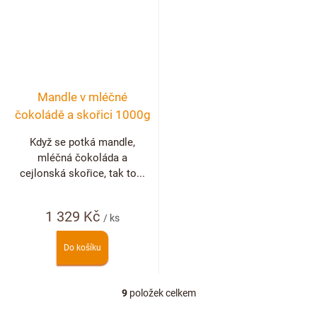
Mandle v mléčné
čokoládě a skořici 1000g
Když se potká mandle,
mléčná čokoláda a
cejlonská skořice, tak to...
1 329 Kč
/ ks
Do košíku
9
položek celkem
O
v