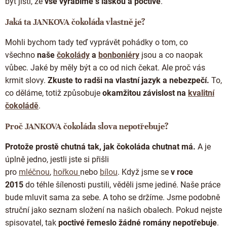
být jistí, že
vše vyrábíme s láskou a poctivě
.
Jaká ta JANKOVA čokoláda vlastně je?
Mohli bychom tady teď vyprávět pohádky o tom, co
všechno
naše
čokolády
a
bonboniéry
jsou a co naopak
vůbec. Jaké by měly být a co od nich čekat. Ale proč vás
krmit slovy.
Zkuste to radši na vlastní jazyk a nebezpečí.
To,
co děláme, totiž způsobuje
okamžitou závislost na
kvalitní
čokoládě
.
Proč JANKOVA čokoláda slova nepotřebuje?
Protože prostě chutná tak, jak čokoláda chutnat má.
A je
úplně jedno, jestli jste si přišli
pro
mléčnou
,
hořkou
nebo
bílou
. Když jsme se
v roce
2015
do téhle šílenosti pustili, věděli jsme jediné. Naše práce
bude mluvit sama za sebe. A toho se držíme. Jsme podobně
struční jako seznam složení na našich obalech. Pokud nejste
spisovatel, tak
poctivé řemeslo žádné romány nepotřebuje
.