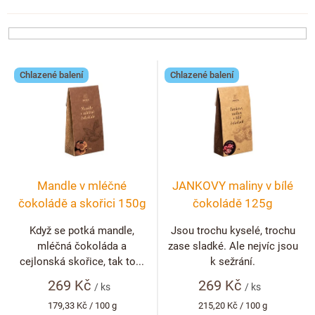
e
ČOKOLÁDOVÉ SPECIALITY
Bean to bar čokoláda
n
Dárkové poukazy
Čokoládová lízátka
KAKAOVÉ PRODUKTY
Čokoláda řady Passion
í
Narozeniny
p
Čokoládová srdíčka
Lámaná čokoláda
Kakaové boby
V
r
Ořechový týden 🍫🥜
Chlazené balení
Chlazené balení
Čokoládové figurky
ý
Kakaové máslo
o
Návrat do školy
p
d
Čokoládové krémy
Kakaová hmota
i
Valentýn ❤
u
Cibulové chutney
s
Čokoládové nápoje
k
Vánoční čokolády
p
Proteinová čokoláda
t
Kakaové nibsy
JANEK Merchandise
r
ů
Mandle v mléčné
JANKOVY maliny v bílé
Čokoládové nářadí
Kokosový cukr
o
Exkluzivní (limitované) spolupráce
čokoládě a skořici 150g
čokoládě 125g
d
Obaleno v čokoládě
Kakaové slupky
u
Když se potká mandle,
Jsou trochu kyselé, trochu
Snídaňové kaše
Čokoláda k dalšímu zpracování
mléčná čokoláda a
zase sladké. Ale nejvíc jsou
k
cejlonská skořice, tak to...
k sežrání.
Káva - Coffeespot
t
269 Kč
269 Kč
ů
/ ks
/ ks
Ořechy a ovoce
Měrná
Měrná
179,33 Kč / 100 g
215,20 Kč / 100 g