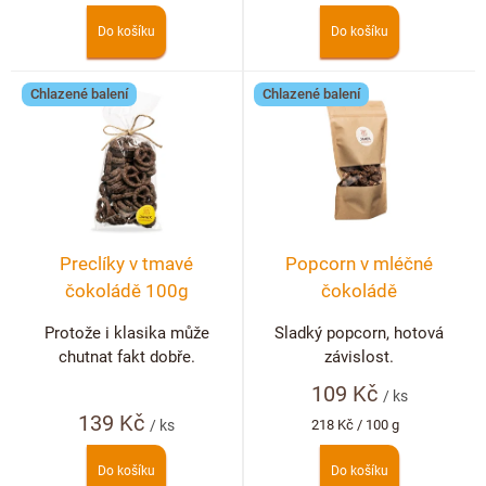
Doplňkový prodej
cena:
cena:
Do košíku
Do košíku
Chlazené balení
Chlazené balení
Preclíky v tmavé
Popcorn v mléčné
čokoládě 100g
čokoládě
Protože i klasika může
Sladký popcorn, hotová
chutnat fakt dobře.
závislost.
109 Kč
/ ks
139 Kč
Měrná
/ ks
218 Kč / 100 g
cena:
Do košíku
Do košíku