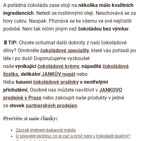
A pořádná čokoláda zase stojí na
několika málo kvalitních
ingrediencích
. Neředí se rostlinnými oleji. Neschovává se za
hory cukru. Naopak. Přiznává se ke všemu ve své nejčistší
podobě. Není tak ničím jiným než
čokoládou bez výmluv
.
🍫
TIP:
Chcete ochutnat další dobroty z naší čokoládové
dílny? Omrkněte
čokoládové speciality
, které vás pohladí po
těle i po duši! Doporučujeme vyzkoušet
naše
vynikající
čokoládové krémy
,
nápaditá
čokoládová
lízátka
, delikátní
JANKŮV nugát
nebo
třeba
luxusní
čokoládové pralinky
s neotřelými
příchutěmi
.
Osobně nás můžete navštívit v
JANKOVO
prodejně v Praze
nebo zakoupit naše produkty v jedné
ze
stovek
partnerských prodejen
.
Přečtěte si naše články:
Zázrak jménem kakaové máslo
O sójovém lecitinu: co je zač a proč není v čokoládě špatný?