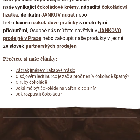
naše
vynikající
čokoládové krémy
,
nápaditá
čokoládová
lízátka
, delikátní
JANKŮV nugát
nebo
třeba
luxusní
čokoládové pralinky
s neotřelými
příchutěmi
.
Osobně nás můžete navštívit v
JANKOVO
prodejně v Praze
nebo zakoupit naše produkty v jedné
ze
stovek
partnerských prodejen
.
Přečtěte si naše články:
Zázrak jménem kakaové máslo
O sójovém lecitinu: co je zač a proč není v čokoládě špatný?
O ruby čokoládě
Jaká má být čokoláda na vaření a co s ní?
Jak rozpustit čokoládu?
Z
á
p
a
t