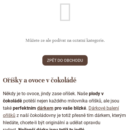
ČOKOLÁDOVÉ SPECIALITY
Bean to bar čokoláda
Dárkové poukazy
Čokoládová lízátka
KAKAOVÉ PRODUKTY
Čokoláda řady Passion
Narozeniny
Čokoládová srdíčka
Lámaná čokoláda
Kakaové boby
Ořechový týden 🍫🥜
Čokoládové figurky
Kakaové máslo
Můžete se ale podívat na ostatní kategorie.
Návrat do školy
Čokoládové krémy
Kakaová hmota
Valentýn ❤
Cibulové chutney
Čokoládové nápoje
ZPĚT DO OBCHODU
Vánoční čokolády
Proteinová čokoláda
Kakaové nibsy
JANEK Merchandise
Čokoládové nářadí
Oříšky a ovoce v čokoládě
Kokosový cukr
Exkluzivní (limitované) spolupráce
Obaleno v čokoládě
Kakaové slupky
Někdy je to
ovoce, jindy zase oříšek
.
Naše
plody v
Snídaňové kaše
čokoládě
potěší nejen každého milovníka oříšků, ale jsou
Čokoláda k dalšímu zpracování
také
perfektním
dárkem
pro vaše blízké
.
Dárkové balení
Káva - Coffeespot
oříšků
z naší čokoládovny je totiž přesně tím dárkem, kterým
Ořechy a ovoce
hledáte, chcete-li být originální a udělat opravdu
radost.
Nejlepší dárky jsou totiž ty jedlé.