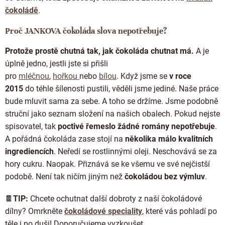
čokoládě
.
Proč JANKOVA čokoláda slova nepotřebuje?
Protože prostě chutná tak, jak čokoláda chutnat má.
A je
úplně jedno, jestli jste si přišli
pro
mléčnou
,
hořkou
nebo
bílou
. Když jsme se
v roce
2015
do téhle šílenosti pustili, věděli jsme jediné. Naše práce
bude mluvit sama za sebe. A toho se držíme. Jsme podobně
struční jako seznam složení na našich obalech. Pokud nejste
spisovatel, tak
poctivé řemeslo žádné romány nepotřebuje
.
A pořádná čokoláda zase stojí na
několika málo kvalitních
ingrediencích
. Neředí se rostlinnými oleji. Neschovává se za
hory cukru. Naopak. Přiznává se ke všemu ve své nejčistší
podobě. Není tak ničím jiným než
čokoládou bez výmluv
.
🍫
TIP:
Chcete ochutnat další dobroty z naší čokoládové
dílny? Omrkněte
čokoládové speciality
, které vás pohladí po
těle i po duši! Doporučujeme vyzkoušet