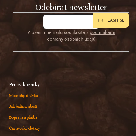
Odebírat newsletter
í
PŘIHLÁSIT SE
Vložením e-mailu souhlasíte s
podmínkami
ochrany osobních údajů
Pro zákazníky
Moje objednávka
Jak balíme zboží
Doprava a platba
Časté čoko-dotazy