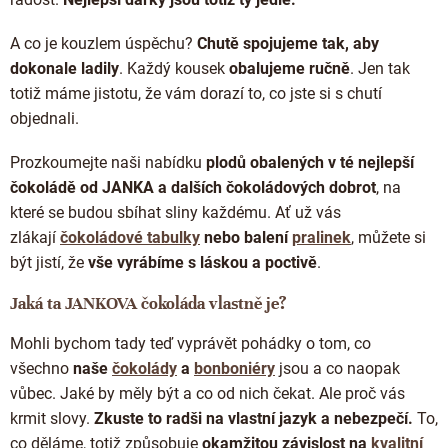
Doplňkový prodej
A co je kouzlem úspěchu?
Chutě spojujeme tak, aby
dokonale ladily
. Každý kousek
obalujeme ručně
. Jen tak
totiž máme jistotu, že vám dorazí to, co jste si s chutí
objednali.
Prozkoumejte naši nabídku
plodů obalených v té nejlepší
čokoládě od JANKA
a dalších čokoládových dobrot
, na
které se budou sbíhat sliny každému. Ať už vás
zlákají
čokoládové tabulky
nebo balení
pralinek
, můžete si
být jistí, že
vše vyrábíme s láskou a poctivě
.
Jaká ta JANKOVA čokoláda vlastně je?
Mohli bychom tady teď vyprávět pohádky o tom, co
všechno
naše
čokolády
a
bonboniéry
jsou a co naopak
vůbec. Jaké by měly být a co od nich čekat. Ale proč vás
krmit slovy.
Zkuste to radši na vlastní jazyk a nebezpečí.
To,
co děláme, totiž způsobuje
okamžitou závislost na
kvalitní