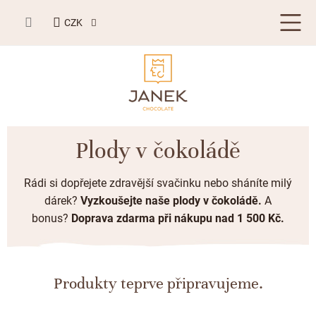
Přejít
NÁKUPNÍ
na
CZK
KOŠÍK
obsah
LETNÍ DÁRKY ☀️
Plody v čokoládě
BESTSELLERY
Rádi si dopřejete zdravější svačinku nebo sháníte milý
TABULKOVÁ ČOKOLÁDA
dárek?
Vyzkoušejte naše plody v čokoládě
.
A
bonus?
Doprava zdarma
při nákupu nad 1 500 Kč.
Plněné čokolády
BONBONIERY, PRALINKY A LANÝŽE
Mléčná čokoláda
Bonboniery
PŘÍLEŽITOSTI
Hořká čokoláda
Nugát
Produkty teprve připravujeme.
Letní dárky ☀️
ZAKÁZKOVÁ VÝROBA
Bílá čokoláda
Kusové pralinky a lanýže
Svatební čokolády