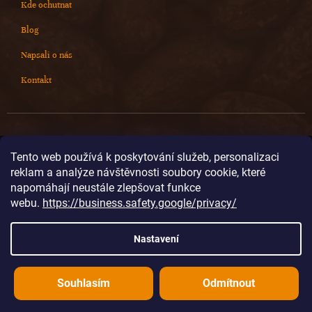
Kde ochutnat
Blog
Napsali o nás
Kontakt
Kontakt
Tento web používá k poskytování služeb, personalizaci
reklam a analýze návštěvnosti soubory cookie, které
info
@
cokoladovnajanek.cz
napomáhají neustále zlepšovat funkce
+420 778 716 678
webu.
https://business.safety.google/privacy/
cokoladovnajanek
cokoladovnajanek
Nastavení
@janek_chocolate
Souhlasím
Odmítnout
Vytvořil Shoptet
Copyright 2026
Čokoládovna JANEK
. Všechna práva vyhrazena.