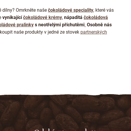
ý
p
é dílny? Omrkněte naše
čokoládové speciality
, které vás
i
s
še
vynikající
čokoládové krémy
,
nápaditá
čokoládová
u
oládové pralinky
s neotřelými příchutěmi
.
Osobně nás
koupit naše produkty v jedné ze stovek
partnerských