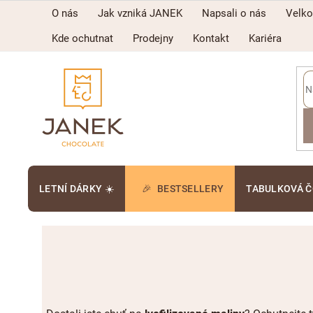
Přejít
O nás
Jak vzniká JANEK
Napsali o nás
Velk
na
obsah
Kde ochutnat
Prodejny
Kontakt
Kariéra
LETNÍ DÁRKY ☀️
BESTSELLERY
TABULKOVÁ 