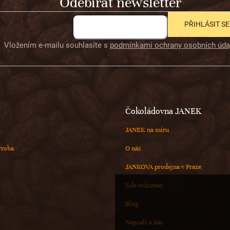
Odebírat newsletter
PŘIHLÁSIT SE
Vložením e-mailu souhlasíte s
podmínkami ochrany osobních úda
Čokoládovna JANEK
JANEK na míru
ýroba
O nás
JANKOVA prodejna v Praze
Kde ochutnat
Blog
Napsali o nás