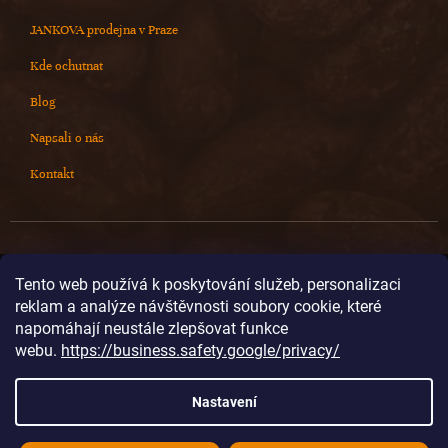
JANKOVA prodejna v Praze
Kde ochutnat
Blog
Napsali o nás
Kontakt
Kontakt
Tento web používá k poskytování služeb, personalizaci
reklam a analýze návštěvnosti soubory cookie, které
info
@
cokoladovnajanek.cz
napomáhají neustále zlepšovat funkce
+420 778 716 678
webu.
https://business.safety.google/privacy/
cokoladovnajanek
cokoladovnajanek
Nastavení
@janek_chocolate