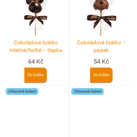
Doplňkový prodej
Čokoládové lízátko
Čokoládové lízátko –
mléčné/hořké – tlapka
pejsek
64 Kč
54 Kč
Do košíku
Do košíku
Chlazené balení
Chlazené balení