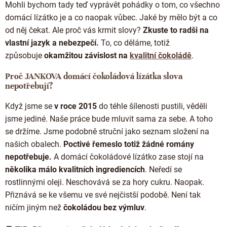
Mohli bychom tady teď vyprávět pohádky o tom, co všechno
domácí lízátko je a co naopak vůbec. Jaké by mělo být a co
od něj čekat. Ale proč vás krmit slovy?
Zkuste to radši na
vlastní jazyk a nebezpečí.
To, co děláme, totiž
způsobuje
okamžitou závislost na
kvalitní čokoládě
.
Proč JANKOVA domácí čokoládová lízátka slova
nepotřebují?
Když jsme se
v roce 2015
do téhle šílenosti pustili, věděli
jsme jediné. Naše práce bude mluvit sama za sebe. A toho
se držíme. Jsme podobně struční jako seznam složení na
našich obalech.
Poctivé řemeslo totiž žádné romány
nepotřebuje.
A domácí čokoládové lízátko zase stojí na
několika málo kvalitních ingrediencích
. Neředí se
rostlinnými oleji. Neschovává se za hory cukru. Naopak.
Přiznává se ke všemu ve své nejčistší podobě. Není tak
ničím jiným než
čokoládou bez výmluv
.