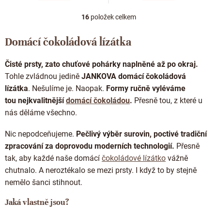
16
položek celkem
O
v
l
Domácí čokoládová lízátka
á
d
Čisté prsty, zato chuťové pohárky naplněné až po okraj.
a
c
Tohle zvládnou jedině
JANKOVA domácí čokoládová
í
lízátka
. Nešulíme je. Naopak.
Formy ručně vyléváme
p
tou nejkvalitnější
domácí čokoládou
.
Přesně tou, z které u
r
nás děláme všechno.
v
k
y
Nic nepodceňujeme.
Pečlivý výběr surovin, poctivé tradiční
v
zpracování
za doprovodu moderních technologií.
Přesně
ý
tak, aby každé naše domácí
čokoládové lízátko
vážně
p
i
chutnalo. A neroztékalo se mezi prsty. I když to by stejně
s
nemělo šanci stihnout.
u
Jaká vlastně jsou?