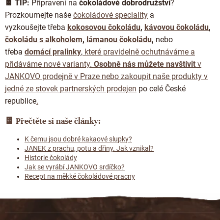
🍫 TIP:
Připraveni na
čokoládové dobrodružství
?
Prozkoumejte naše
čokoládové speciality
a
vyzkoušejte třeba
kokosovou čokoládu
,
kávovou čokoládu
,
čokoládu s alkoholem
,
lámanou čokoládu
,
nebo
třeba
domácí pralinky
,
které pravidelně ochutnáváme a
přidáváme nové varianty.
Osobně nás můžete navštívit
v
JANKOVO prodejně v Praze
nebo zakoupit naše produkty v
jedné ze stovek
partnerských prodejen
po celé České
republice
.
🍫
Přečtěte si naše články:
K čemu jsou dobré kakaové slupky?
JANEK z prachu, potu a dřiny. Jak vznikal?
Historie čokolády
Jak se vyrábí JANKOVO srdíčko?
Recept na měkké čokoládové pracny
Z
á