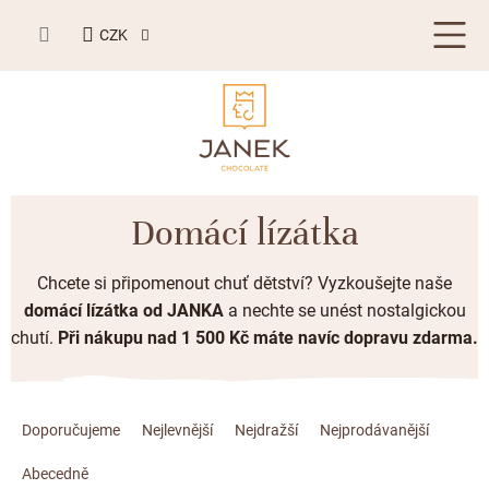
Přejít
NÁKUPNÍ
na
CZK
KOŠÍK
obsah
LETNÍ DÁRKY ☀️
Domácí lízátka
BESTSELLERY
Chcete si připomenout chuť dětství? Vyzkoušejte naše
TABULKOVÁ ČOKOLÁDA
domácí lízátka od JANKA
a nechte se unést nostalgickou
chutí.
Při nákupu nad 1 500 Kč máte navíc dopravu zdarma.
Plněné čokolády
BONBONIERY, PRALINKY A LANÝŽE
Mléčná čokoláda
Bonboniery
PŘÍLEŽITOSTI
Ř
Hořká čokoláda
a
Doporučujeme
Nejlevnější
Nejdražší
Nejprodávanější
Nugát
Letní dárky ☀️
ZAKÁZKOVÁ VÝROBA
z
Bílá čokoláda
Kusové pralinky a lanýže
Abecedně
Svatební čokolády