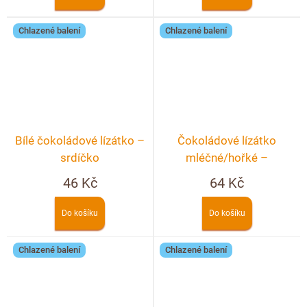
Chlazené balení
Chlazené balení
Bílé čokoládové lízátko –
Čokoládové lízátko
srdíčko
mléčné/hořké –
hvězdička
46 Kč
64 Kč
Do košíku
Do košíku
Chlazené balení
Chlazené balení