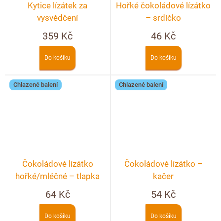
Kytice lízátek za
Hořké čokoládové lízátko
vysvědčení
– srdíčko
359 Kč
46 Kč
Do košíku
Do košíku
Chlazené balení
Chlazené balení
Čokoládové lízátko
Čokoládové lízátko –
hořké/mléčné – tlapka
kačer
64 Kč
54 Kč
Do košíku
Do košíku