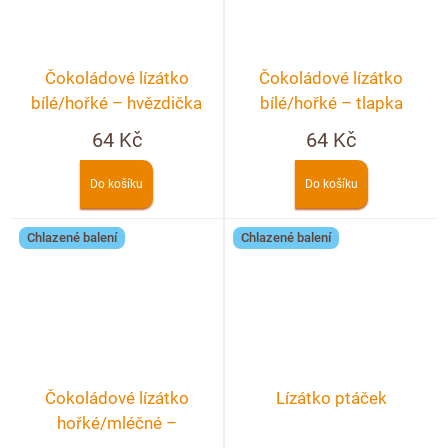
Čokoládové lízátko
Čokoládové lízátko
bílé/hořké – hvězdička
bílé/hořké – tlapka
64 Kč
64 Kč
Do košíku
Do košíku
Chlazené balení
Chlazené balení
Čokoládové lízátko
Lízátko ptáček
hořké/mléčné –