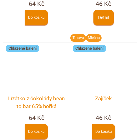
hvězdička
64 Kč
46 Kč
Detail
Do košíku
Tmavá
Mléčná
Chlazené balení
Chlazené balení
Lízátko z čokolády bean
Zajíček
to bar 65% hořká
64 Kč
46 Kč
Do košíku
Do košíku