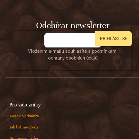
p
a
t
Odebírat newsletter
í
PŘIHLÁSIT SE
Vložením e-mailu souhlasíte s
podmínkami
ochrany osobních údajů
Pro zákazníky
Moje objednávka
Jak balíme zboží
Doprava a platba