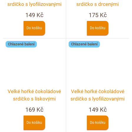
srdíčko s lyofilizovanými
srdíčko s drcenými
jahodami a malinami
lyofilizovanými malinami a
149 Kč
175 Kč
ostružinami
Do košíku
Do košíku
Chlazené balení
Chlazené balení
Velké hořké čokoládové
Velké hořké čokoládové
srdíčko s lískovými
srdíčko s lyofilizovanými
ořechy
jahodami a malinami
169 Kč
149 Kč
Do košíku
Do košíku