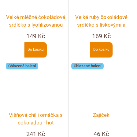
Velké mléčné čokoládové
Velké ruby čokoládové
srdíčko s lyofilizovanou
srdíčko s lískovými a
jahodou a malinou
pistáciovými ořechy
149 Kč
169 Kč
Do košíku
Do košíku
Chlazené balení
Chlazené balení
Višňová chilli omáčka s
Zajíček
čokoládou - hot
241 Kč
46 Kč