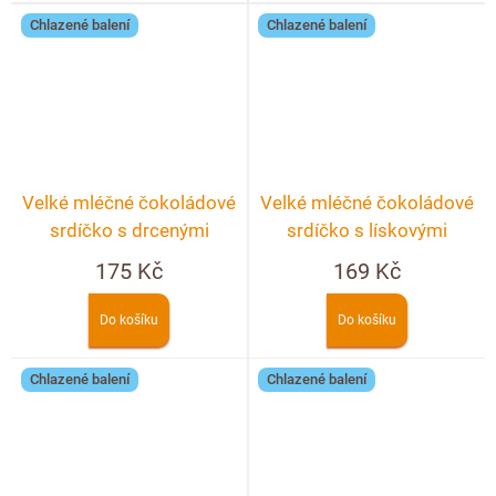
Chlazené balení
Chlazené balení
Velké mléčné čokoládové
Velké mléčné čokoládové
srdíčko s drcenými
srdíčko s lískovými
lyofilizovanými malinami a
ořechy
175 Kč
169 Kč
ostružinami
Do košíku
Do košíku
Chlazené balení
Chlazené balení