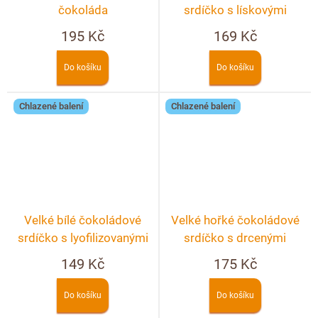
čokoláda
srdíčko s lískovými
ořechy
195 Kč
169 Kč
Do košíku
Do košíku
Chlazené balení
Chlazené balení
Velké bílé čokoládové
Velké hořké čokoládové
srdíčko s lyofilizovanými
srdíčko s drcenými
jahodami a malinami
lyofilizovanými malinami a
149 Kč
175 Kč
ostružinami
Do košíku
Do košíku