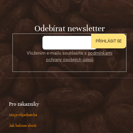
c
í
p
í
p
a
r
t
v
Odebírat newsletter
í
k
y
v
PŘIHLÁSIT SE
ý
p
Vložením e-mailu souhlasíte s
podmínkami
i
ochrany osobních údajů
s
u
Pro zákazníky
Moje objednávka
Jak balíme zboží