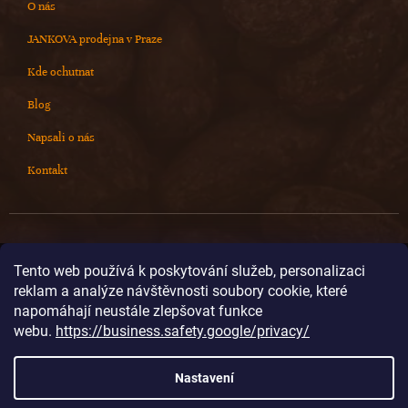
O nás
JANKOVA prodejna v Praze
Kde ochutnat
Blog
Napsali o nás
Kontakt
Kontakt
Tento web používá k poskytování služeb, personalizaci
reklam a analýze návštěvnosti soubory cookie, které
info
@
cokoladovnajanek.cz
napomáhají neustále zlepšovat funkce
+420 778 716 678
webu.
https://business.safety.google/privacy/
cokoladovnajanek
cokoladovnajanek
Nastavení
@janek_chocolate