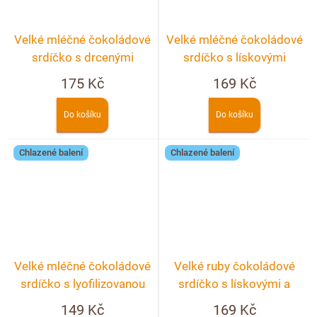
Velké mléčné čokoládové
Velké mléčné čokoládové
srdíčko s drcenými
srdíčko s lískovými
lyofilizovanými malinami a
ořechy
175 Kč
169 Kč
ostružinami
Do košíku
Do košíku
Chlazené balení
Chlazené balení
Velké mléčné čokoládové
Velké ruby čokoládové
srdíčko s lyofilizovanou
srdíčko s lískovými a
jahodou a malinou
pistáciovými ořechy
149 Kč
169 Kč