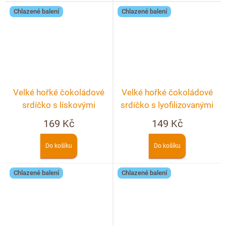
Chlazené balení
Chlazené balení
Velké hořké čokoládové
Velké hořké čokoládové
srdíčko s lískovými
srdíčko s lyofilizovanými
ořechy
jahodami a malinami
169 Kč
149 Kč
Do košíku
Do košíku
Chlazené balení
Chlazené balení