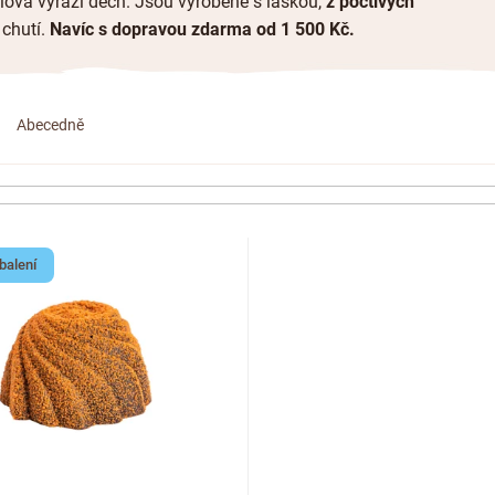
ova vyrazí dech. Jsou vyrobené s láskou,
z poctivých
chutí.
Navíc
s dopravou zdarma od 1 500 Kč.
Abecedně
balení