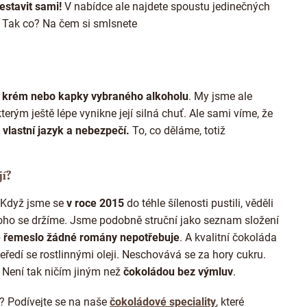
y
estavit sami!
V nabídce ale najdete spoustu jedinečných
v
. Tak co? Na čem si smlsnete
ý
p
i
s
u
 krém nebo kapky vybraného alkoholu
. My jsme ale
kterým ještě lépe vynikne její silná chuť. Ale sami víme, že
 vlastní jazyk a nebezpečí.
To, co děláme, totiž
jí?
Když jsme se
v roce 2015
do téhle šílenosti pustili, věděli
toho se držíme. Jsme podobně struční jako seznam složení
é řemeslo žádné romány nepotřebuje
. A kvalitní čokoláda
Neředí se rostlinnými oleji. Neschovává se za hory cukru.
 Není tak ničím jiným než
čokoládou bez výmluv
.
? Podívejte se na naše
čokoládové speciality
, které