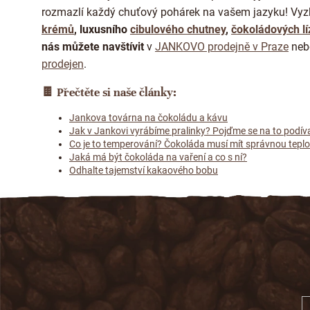
rozmazlí každý chuťový pohárek na vašem jazyku! Vyz
krémů
,
luxusního
cibulového chutney
,
čokoládových lí
nás můžete navštívit
v
JANKOVO prodejně v Praze
neb
prodejen
.
🍫
Přečtěte si naše články:
Jankova továrna na čokoládu a kávu
Jak v Jankovi vyrábíme pralinky? Pojďme se na to podív
Co je to temperování? Čokoláda musí mít správnou teplot
Jaká má být čokoláda na vaření a co s ní?
Odhalte tajemství kakaového bobu
Z
á
p
a