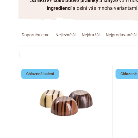
JANKOVY čokoládové pralinky a lanýže
vám dosl
ingrediencí
a oslní vás mnoha variantami 
Ř
Doporučujeme
Nejlevnější
Nejdražší
Nejprodávanější
a
z
e
V
Chlazené balení
Chlazené 
n
ý
í
p
p
i
r
s