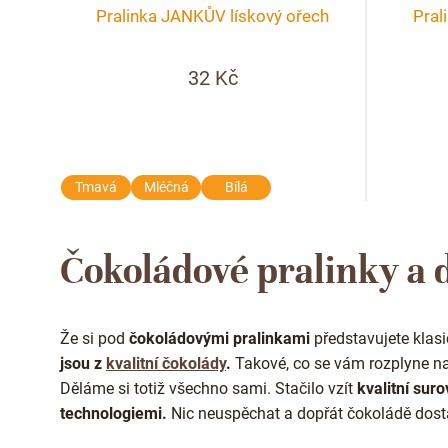
o
p
Pralinka JANKŮV lískový ořech
Pra
d
r
32 Kč
u
o
k
d
t
u
Tmavá
Mléčná
Bílá
ů
k
Čokoládové pralinky a 
t
ů
Že si pod
čokoládovými pralinkami
představujete klas
jsou z
kvalitní čokolády
.
Takové, co se vám rozplyne na
Děláme si totiž všechno sami.
Stačilo vzít
kvalitní suro
technologiemi.
Nic neuspěchat a dopřát čokoládě dost