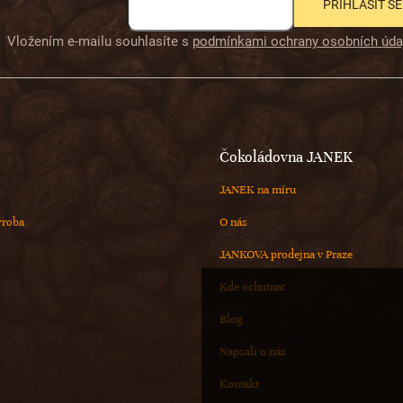
PŘIHLÁSIT SE
Vložením e-mailu souhlasíte s
podmínkami ochrany osobních úda
Čokoládovna JANEK
JANEK na míru
ýroba
O nás
JANKOVA prodejna v Praze
Kde ochutnat
Blog
Napsali o nás
Kontakt