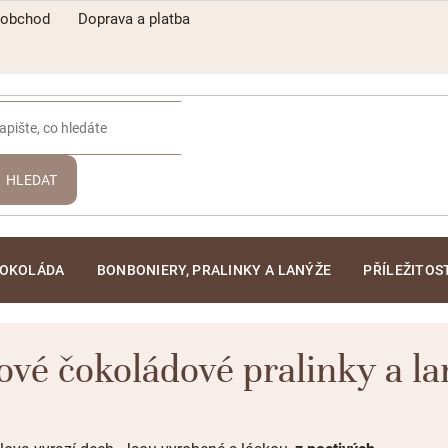
oobchod
Doprava a platba
HLEDAT
ČOKOLÁDA
BONBONIERY, PRALINKY A LANÝŽE
PŘÍLEŽITOS
vé čokoládové pralinky a l