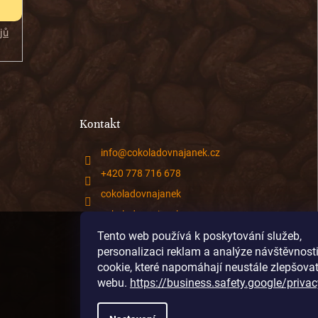
jů
Kontakt
info
@
cokoladovnajanek.cz
+420 778 716 678
cokoladovnajanek
cokoladovnajanek
Tento web používá k poskytování služeb,
@janek_chocolate
personalizaci reklam a analýze návštěvnost
cookie, které napomáhají neustále zlepšova
webu.
https://business.safety.google/privac