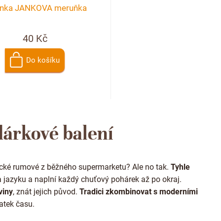
linka JANKOVA meruňka
40 Kč
Do košíku
O
v
dárkové balení
l
á
d
a
ické rumové z běžného supermarketu? Ale no tak.
Tyhle
c
í
 jazyku a naplní každý chuťový pohárek až po okraj.
p
viny
, znát jejich původ.
Tradici zkombinovat s moderními
r
atek času.
v
k