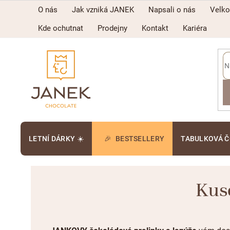
Přejít
O nás
Jak vzniká JANEK
Napsali o nás
Velk
na
obsah
Kde ochutnat
Prodejny
Kontakt
Kariéra
LETNÍ DÁRKY ☀️
BESTSELLERY
TABULKOVÁ 
Kuso