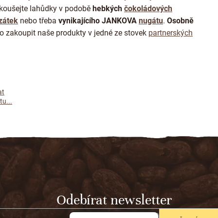
koušejte lahůdky
v podobě
hebkých
čokoládových
zátek
nebo třeba
vynikajícího JANKOVA
nugátu
.
Osobně
o zakoupit naše produkty v jedné ze stovek
partnerských
at
u...
Odebírat newsletter