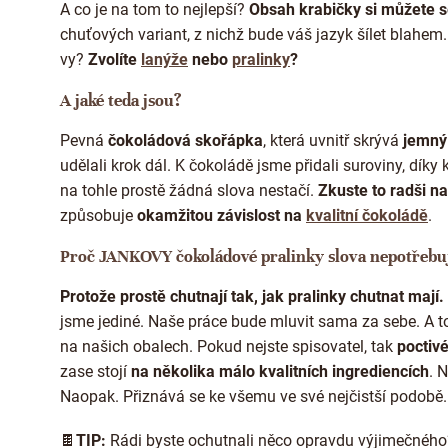
A co je na tom to nejlepší?
Obsah krabičky si můžete s
chuťových variant, z nichž bude váš jazyk šílet blahem
vy?
Zvolíte
lanýže
nebo
pralinky
?
A jaké teda jsou?
Pevná
čokoládová skořápka
, která uvnitř skrývá
jemný
udělali krok dál. K čokoládě jsme přidali suroviny, díky 
na tohle prostě žádná slova nestačí.
Zkuste to radši na
způsobuje
okamžitou závislost na
kvalitní čokoládě
.
Proč JANKOVY čokoládové pralinky slova nepotřebu
Protože prostě chutnají tak, jak pralinky chutnat mají.
jsme jediné. Naše práce bude mluvit sama za sebe. A 
na našich obalech. Pokud nejste spisovatel, tak
poctiv
zase stojí
na několika málo kvalitních ingrediencích
. 
Naopak. Přiznává se ke všemu ve své nejčistší podobě.
🍫
TIP:
Rádi byste ochutnali něco opravdu výjimečného