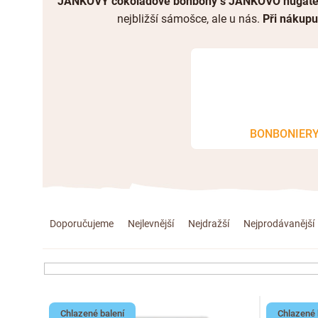
JANKOVY čokoládové bonbony s JANKOVO nugát
nejbližší sámošce, ale u nás.
Při nákupu
BONBONIER
Ř
Doporučujeme
Nejlevnější
Nejdražší
Nejprodávanější
a
z
e
V
Chlazené balení
Chlazené 