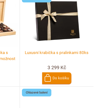
čka s
Luxusní krabička s pralinkami 80ks
+ možnost
3 299 Kč
Do košíku
Chlazené balení