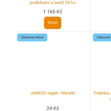
pralinkami a lanýži 20 ks
1 165 Kč
Detail
Chlazené balení
Chlazené 
JANKŮV nugát - Mandle
Pralinka
24 Kč