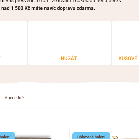
em
vás přesvědčí o tom, že kvalitní čokoládu nenajdete v
 nad 1 500 Kč máte navíc dopravu zdarma.
Y
NUGÁT
KUSOVÉ 
Abecedně
balení
Chlazené balení