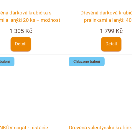
ěná dárková krabička s
Dřevěná dárková krabi
mi a lanýži 20 ks + možnost
pralinkami a lanýži 40
personalizace
1 305 Kč
1 799 Kč
Detail
Detail
balení
Chlazené balení
NKŮV nugát - pistácie
Dřevěná valentýnská krabičk