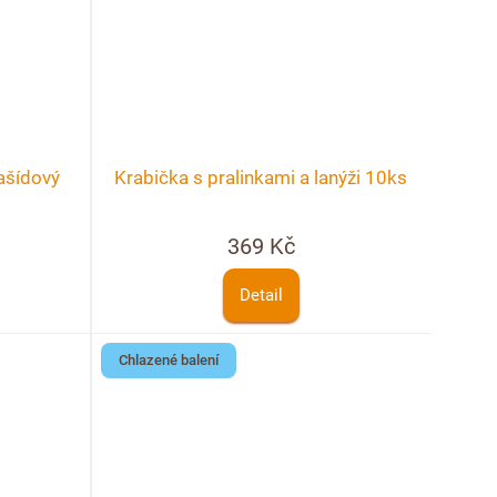
ašídový
Krabička s pralinkami a lanýži 10ks
369 Kč
Detail
Chlazené balení