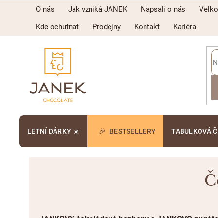
Přejít
O nás
Jak vzniká JANEK
Napsali o nás
Velk
na
obsah
Kde ochutnat
Prodejny
Kontakt
Kariéra
LETNÍ DÁRKY ☀️
BESTSELLERY
TABULKOVÁ 
Č