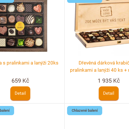
 s pralinkami a lanýži 20ks
Dřevěná dárková krabi
pralinkami a lanýži 40 ks 
personalizace
659 Kč
1 935 Kč
Detail
Detail
balení
Chlazené balení