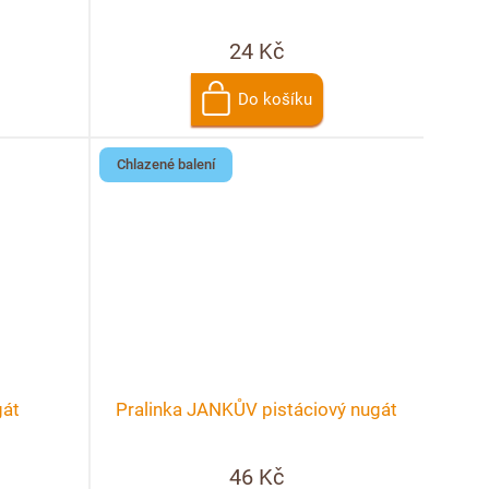
24 Kč
Do košíku
Chlazené balení
gát
Pralinka JANKŮV pistáciový nugát
46 Kč