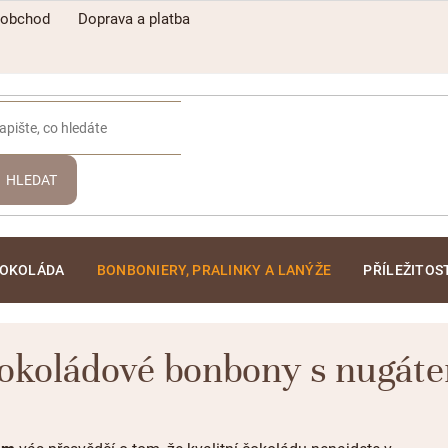
oobchod
Doprava a platba
HLEDAT
ČOKOLÁDA
BONBONIERY, PRALINKY A LANÝŽE
PŘÍLEŽITOS
okoládové bonbony s nugát