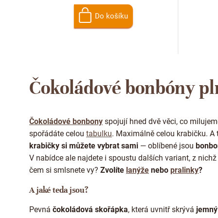
Do košíku
Čokoládové bonbóny p
Čokoládové bonbony
spojují hned dvě věci, co milujem
spořádáte celou
tabulku
. Maximálně celou krabičku. A t
krabičky si můžete vybrat sami
— oblíbené jsou
bonbo
V nabídce ale najdete i spoustu dalších variant, z nic
čem si smlsnete vy?
Zvolíte
lanýže
nebo
pralinky
?
A jaké teda jsou?
Pevná
čokoládová skořápka
, která uvnitř skrývá
jemný