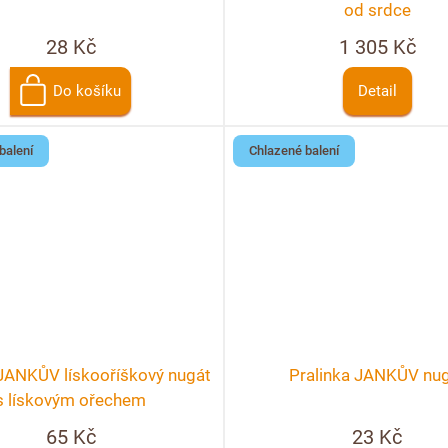
od srdce
28 Kč
1 305 Kč
Do košíku
Detail
balení
Chlazené balení
 JANKŮV lískooříškový nugát
Pralinka JANKŮV nu
s lískovým ořechem
65 Kč
23 Kč