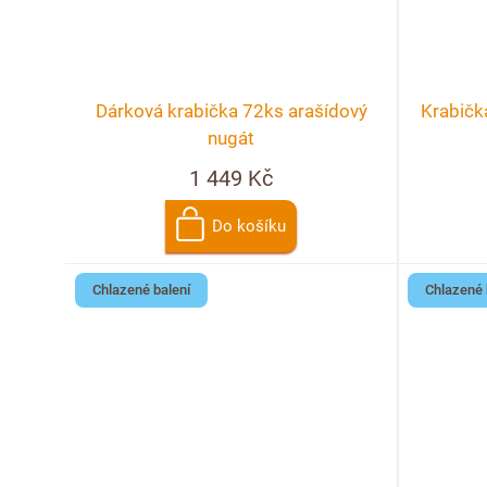
Dárková krabička 72ks arašídový
Krabička
nugát
1 449 Kč
Do košíku
Chlazené balení
Chlazené 