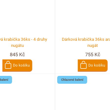
á krabička 36ks - 4 druhy
Dárková krabička 36ks ar
nugátu
nugát
845 Kč
755 Kč
Do košíku
Do košíku
balení
Chlazené balení