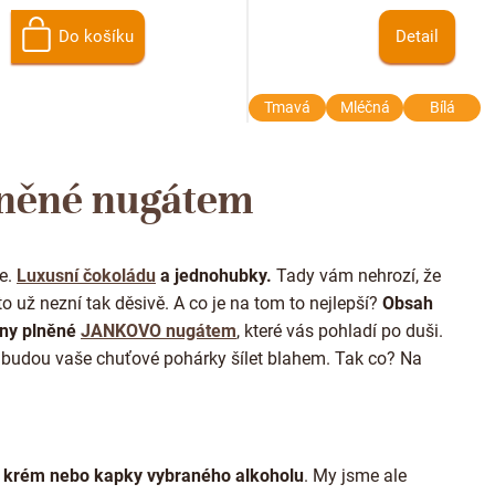
Do košíku
Detail
Tmavá
Mléčná
Bílá
O
v
lněné nugátem
l
á
d
a
e.
Luxusní čokoládu
a jednohubky.
Tady vám nehrozí, že
c
í
o už nezní tak děsivě. A co je na tom to nejlepší?
Obsah
p
ny plněné
JANKOVO nugátem
, které vás pohladí po duši.
r
hž budou vaše chuťové pohárky šílet blahem. Tak co? Na
v
k
y
v
ý
p
 krém nebo kapky vybraného alkoholu
. My jsme ale
i