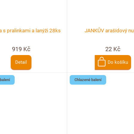
 s pralinkami a lanýži 28ks
JANKŮV arašídový nu
919 Kč
22 Kč
Detail
Do košíku
balení
Chlazené balení