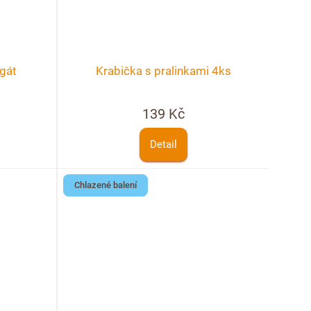
gát
Krabička s pralinkami 4ks
139 Kč
Detail
Chlazené balení