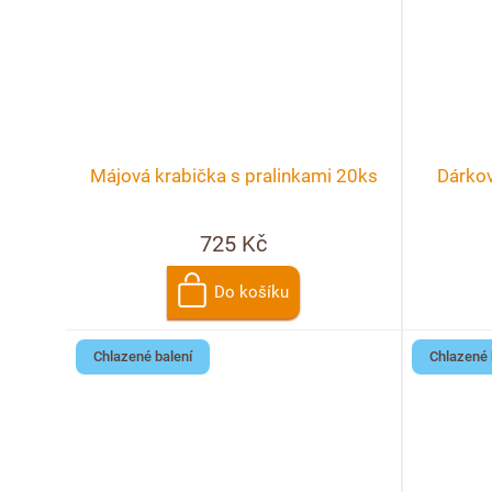
t
ů
Májová krabička s pralinkami 20ks
Dárkov
725 Kč
Do košíku
Chlazené balení
Chlazené 