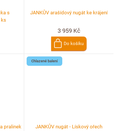
čka s
JANKŮV arašídový nugát ke krájení
 ks
3 959 Kč
Do košíku
Chlazené balení
a pralinek
JANKŮV nugát - Lískový ořech