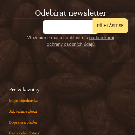
t
Odebírat newsletter
í
PŘIHLÁSIT SE
Vložením e-mailu souhlasíte s
podmínkami
ochrany osobních údajů
Pro zákazníky
Moje objednávka
Jak balíme zboží
Doprava a platba
Časté čoko-dotazy