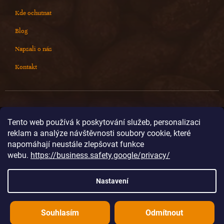
Kde ochutnat
Blog
Napsali o nás
Kontakt
Kontakt
Tento web používá k poskytování služeb, personalizaci
reklam a analýze návštěvnosti soubory cookie, které
info
@
cokoladovnajanek.cz
napomáhají neustále zlepšovat funkce
+420 778 716 678
webu.
https://business.safety.google/privacy/
cokoladovnajanek
cokoladovnajanek
Nastavení
@janek_chocolate
Souhlasím
Odmítnout
Vytvořil Shoptet