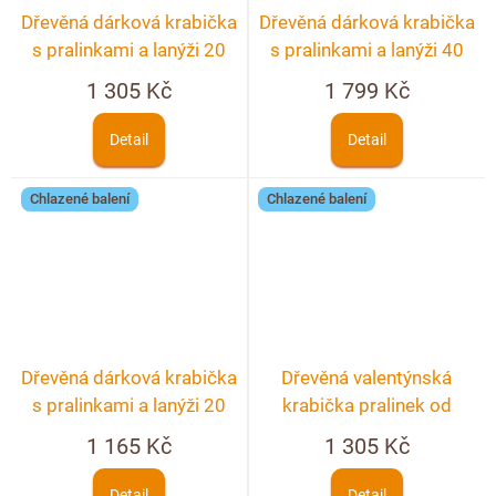
Dřevěná dárková krabička
Dřevěná dárková krabička
s pralinkami a lanýži 20
s pralinkami a lanýži 40
ks + možnost
ks
1 305 Kč
1 799 Kč
personalizace
Detail
Detail
Chlazené balení
Chlazené balení
Dřevěná dárková krabička
Dřevěná valentýnská
s pralinkami a lanýži 20
krabička pralinek od
ks
srdce
1 165 Kč
1 305 Kč
Detail
Detail