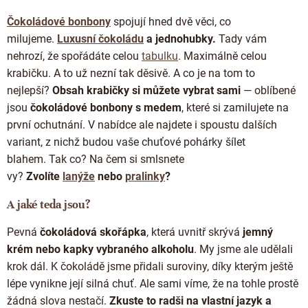
d
Čokoládové bonbony
spojují hned dvě věci, co
a
c
milujeme.
Luxusní čokoládu
a jednohubky.
Tady vám
í
nehrozí, že spořádáte celou
tabulku
. Maximálně celou
p
krabičku. A to už nezní tak děsivě. A co je na tom to
r
nejlepší?
Obsah krabičky si můžete vybrat sami
— oblíbené
v
k
jsou
čokoládové
bonbony s medem
, které si zamilujete na
y
první ochutnání. V nabídce ale najdete i spoustu dalších
v
variant, z nichž budou vaše chuťové pohárky šílet
ý
p
blahem. Tak co? Na čem si smlsnete
i
vy?
Zvolíte
lanýže
nebo
pralinky
?
s
u
A jaké teda jsou?
Pevná
čokoládová skořápka
, která uvnitř skrývá
jemný
krém nebo kapky vybraného alkoholu
. My jsme ale udělali
krok dál. K čokoládě jsme přidali suroviny, díky kterým ještě
lépe vynikne její silná chuť. Ale sami víme, že na tohle prostě
žádná slova nestačí.
Zkuste to radši na vlastní jazyk a