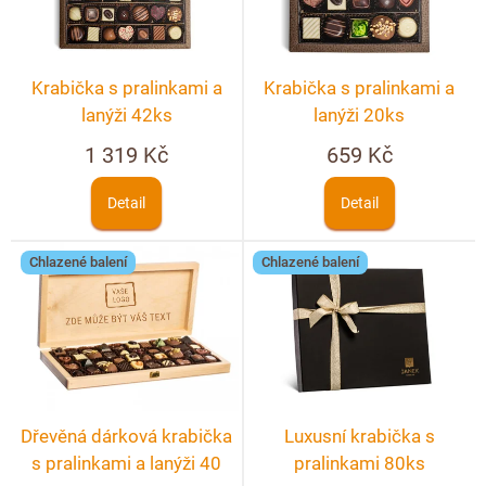
Doplňkový prodej
s
k
p
t
r
ů
Krabička s pralinkami a
Krabička s pralinkami a
o
lanýži 42ks
lanýži 20ks
d
1 319 Kč
659 Kč
u
k
Detail
Detail
t
ů
Chlazené balení
Chlazené balení
Dřevěná dárková krabička
Luxusní krabička s
s pralinkami a lanýži 40
pralinkami 80ks