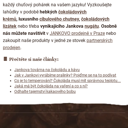
každý chuťový pohárek na vašem jazyku! Vyzkoušejte
lahůdky
v podobě
hebkých
čokoládových
krémů
,
luxusního
cibulového chutney
,
čokoládových
lízátek
nebo třeba
vynikajícího Jankova
nugátu
.
Osobně
nás můžete navštívit
v
JANKOVO prodejně v Praze
nebo
zakoupit naše produkty v jedné ze stovek
partnerských
prodejen
.
🍫
Přečtěte si naše články:
Jankova továrna na čokoládu a kávu
Jak v Jankovi vyrábíme pralinky? Pojďme se na to podívat
Co je to temperování? Čokoláda musí mít správnou teplotu...
Jaká má být čokoláda na vaření a co s ní?
Odhalte tajemství kakaového bobu
Z
á
p
a