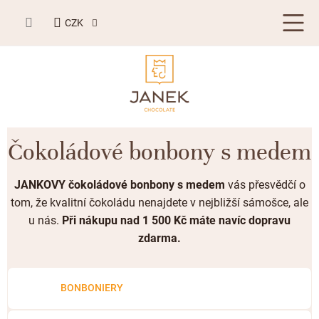
Přejít
NÁKUPNÍ
na
CZK
KOŠÍK
obsah
LETNÍ DÁRKY ☀️
Čokoládové bonbony s medem
BESTSELLERY
JANKOVY čokoládové bonbony s medem
vás přesvědčí o
TABULKOVÁ ČOKOLÁDA
tom, že kvalitní čokoládu nenajdete v nejbližší sámošce, ale
u nás.
Při nákupu nad 1 500 Kč máte navíc dopravu
Plněné čokolády
BONBONIERY, PRALINKY A LANÝŽE
zdarma.
Mléčná čokoláda
Bonboniery
PŘÍLEŽITOSTI
Hořká čokoláda
Nugát
Letní dárky ☀️
BONBONIERY
ZAKÁZKOVÁ VÝROBA
Bílá čokoláda
Kusové pralinky a lanýže
Svatební čokolády