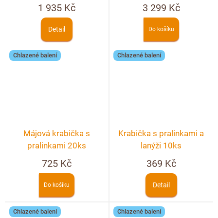
ks + možnost
1 935 Kč
3 299 Kč
personalizace
Detail
Do košíku
Chlazené balení
Chlazené balení
Májová krabička s
Krabička s pralinkami a
pralinkami 20ks
lanýži 10ks
725 Kč
369 Kč
Detail
Do košíku
Chlazené balení
Chlazené balení