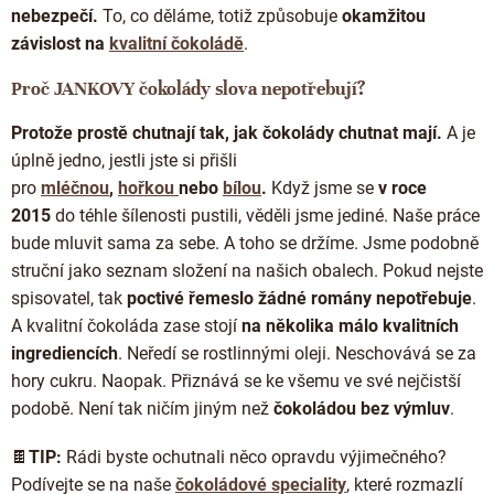
nebezpečí.
To, co děláme, totiž způsobuje
okamžitou
závislost na
kvalitní čokoládě
.
Proč JANKOVY čokolády slova nepotřebují?
Protože prostě chutnají tak, jak čokolády chutnat mají.
A je
úplně jedno, jestli jste si přišli
pro
mléčnou
,
hořkou
nebo
bílou
.
Když jsme se
v roce
2015
do téhle šílenosti pustili, věděli jsme jediné. Naše práce
bude mluvit sama za sebe. A toho se držíme. Jsme podobně
struční jako seznam složení na našich obalech. Pokud nejste
spisovatel, tak
poctivé řemeslo žádné romány nepotřebuje
.
A kvalitní čokoláda zase stojí
na několika málo kvalitních
ingrediencích
. Neředí se rostlinnými oleji. Neschovává se za
hory cukru. Naopak. Přiznává se ke všemu ve své nejčistší
podobě. Není tak ničím jiným než
čokoládou bez výmluv
.
🍫
TIP:
Rádi byste ochutnali něco opravdu výjimečného?
Podívejte se na naše
čokoládové speciality
, které rozmazlí