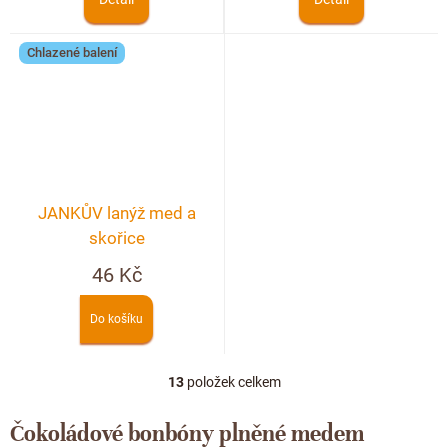
Chlazené balení
JANKŮV lanýž med a
skořice
46 Kč
Do košíku
13
položek celkem
O
v
l
Čokoládové bonbóny plněné medem
á