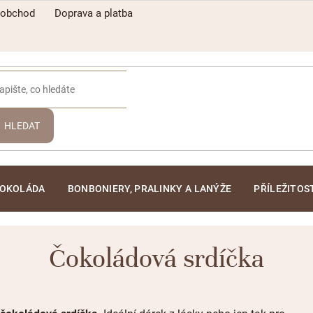
oobchod
Doprava a platba
HLEDAT
ČOKOLÁDA
BONBONIERY, PRALINKY A LANÝŽE
PŘÍLEŽITOS
Čokoládová srdíčka