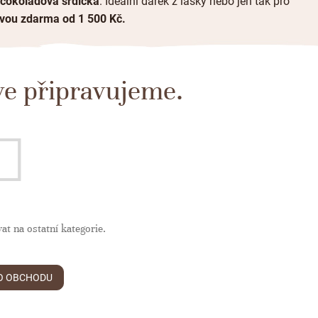
čokoládová srdíčka
. Ideální dárek z lásky nebo jen tak pro
avou zdarma od 1 500 Kč.
ve připravujeme.
at na ostatní kategorie.
O OBCHODU