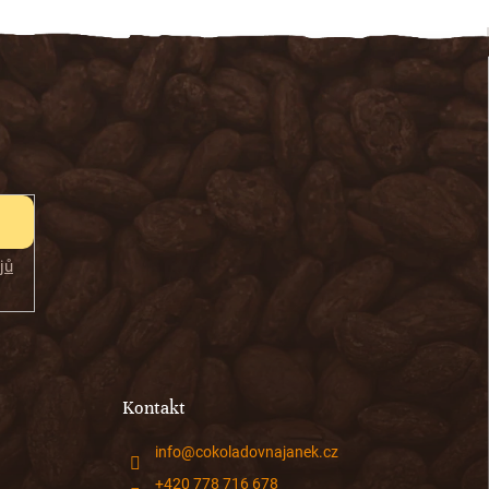
jů
Kontakt
info
@
cokoladovnajanek.cz
+420 778 716 678