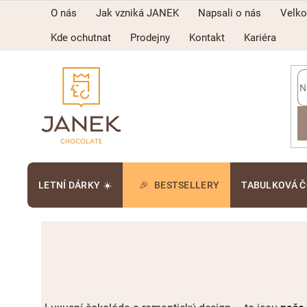
Přejít
O nás
Jak vzniká JANEK
Napsali o nás
Velk
na
obsah
Kde ochutnat
Prodejny
Kontakt
Kariéra
LETNÍ DÁRKY ☀️
BESTSELLERY
TABULKOVÁ 