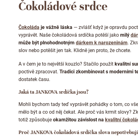
Čokoládové srdce
Čokoláda
je vážně láska
— zvlášť když je opravdu poct
vyprávět. Naše čokoládová srdíčka potěší jako
milý
dár
může být plnohodnotným
dárkem k narozeninám
.
Zkr
slov nebo potěšit jen tak. Klidně jen proto, že chcete.
A v čem je to největší kouzlo? Stačilo použít
kvalitní su
poctivě zpracovat.
Tradici zkombinovat s moderními t
dostatek času.
Jaká ta JANKOVA srdíčka jsou?
Mohli bychom tady teď vyprávět pohádky o tom, co vš
mělo být a co od něj čekat. Ale proč vás krmit slovy? Zk
totiž způsobuje
okamžitou závislost na
kvalitní čokol
Proč JANKOVA čokoládová srdíčka slova nepotřebují