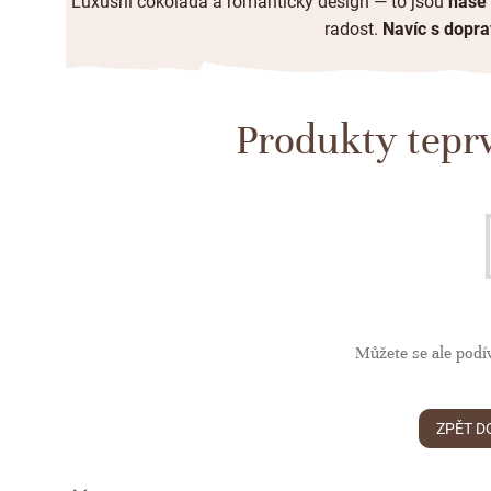
Luxusní čokoláda a romantický design — to jsou
naše 
radost.
Navíc s dopr
Produkty tepr
Můžete se ale podív
ZPĚT D