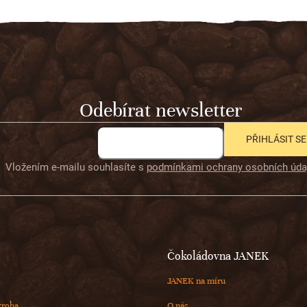
Odebírat newsletter
PŘIHLÁSIT SE
Vložením e-mailu souhlasíte s
podmínkami ochrany osobních úda
Čokoládovna JANEK
JANEK na míru
ýroba
O nás