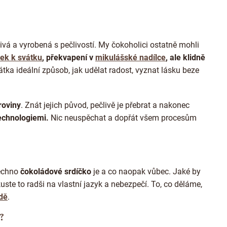
ivá a vyrobená s pečlivostí. My čokoholici ostatně mohli
ek k svátku
, překvapení v
mikulášské nadílce
, ale klidně
átka ideální způsob, jak udělat radost, vyznat lásku beze
roviny
. Znát jejich původ, pečlivě je přebrat a nakonec
echnologiemi.
Nic neuspěchat a dopřát všem procesům
echno
čokoládové srdíčko
je a co naopak vůbec. Jaké by
uste to radši na vlastní jazyk a nebezpečí. To, co děláme,
ádě
.
?