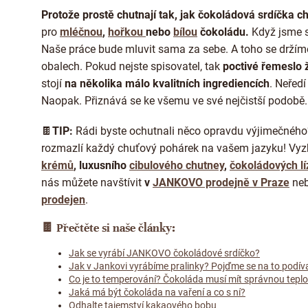
Protože prostě chutnají tak, jak čokoládová srdíčka ch
pro
mléčnou
,
hořkou
nebo
bílou
čokoládu.
Když jsme 
Naše práce bude mluvit sama za sebe. A toho se držím
obalech. Pokud nejste spisovatel, tak
poctivé řemeslo
stojí
na několika málo kvalitních ingrediencích
. Neředí
Naopak. Přiznává se ke všemu ve své nejčistší podobě.
🍫
TIP:
Rádi byste ochutnali něco opravdu výjimečného
rozmazlí každý chuťový pohárek na vašem jazyku! Vyz
krémů
, luxusního
cibulového chutney
,
čokoládových lí
nás můžete navštívit
v
JANKOVO prodejně v Praze
neb
prodejen
.
🍫
Přečtěte si naše články:
Jak se vyrábí JANKOVO čokoládové srdíčko?
Jak v Jankovi vyrábíme pralinky? Pojďme se na to podív
Co je to temperování? Čokoláda musí mít správnou teplot
Jaká má být čokoláda na vaření a co s ní?
Odhalte tajemství kakaového bobu