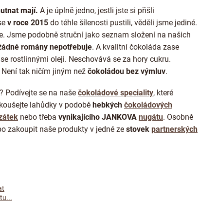
utnat mají.
A je úplně jedno, jestli jste si přišli
se
v roce 2015
do téhle šílenosti pustili, věděli jsme jediné.
e. Jsme podobně struční jako seznam složení na našich
 žádné romány nepotřebuje
. A kvalitní čokoláda zase
 se rostlinnými oleji. Neschovává se za hory cukru.
 Není tak ničím jiným než
čokoládou bez výmluv
.
? Podívejte se na naše
čokoládové speciality
, které
koušejte lahůdky
v podobě
hebkých
čokoládových
zátek
nebo třeba
vynikajícího JANKOVA
nugátu
. Osobně
o zakoupit naše produkty v jedné ze
stovek
partnerských
at
u...