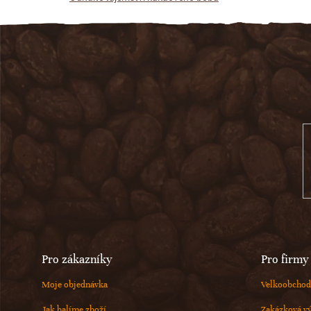
Z
á
p
a
t
í
Pro zákazníky
Pro firmy
Moje objednávka
Velkoobchod
Jak balíme zboží
Zakázková v