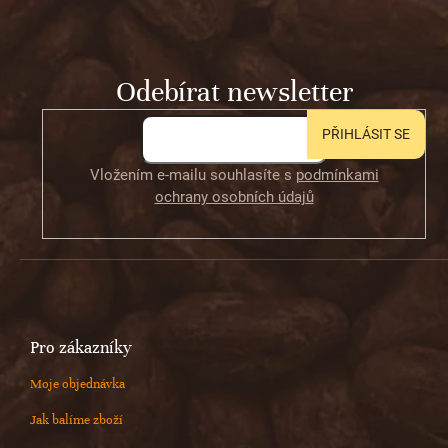
p
a
t
Odebírat newsletter
í
PŘIHLÁSIT SE
Vložením e-mailu souhlasíte s
podmínkami
ochrany osobních údajů
Pro zákazníky
Moje objednávka
Jak balíme zboží