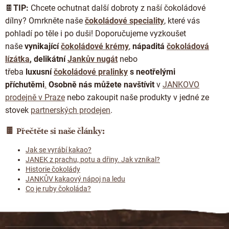
🍫
TIP:
Chcete ochutnat další dobroty z naší čokoládové
dílny? Omrkněte naše
čokoládové speciality
, které vás
pohladí po těle i po duši! Doporučujeme vyzkoušet
naše
vynikající
čokoládové krémy
,
nápaditá
čokoládová
lízátka
, delikátní
Jankův nugát
nebo
třeba
luxusní
čokoládové pralinky
s neotřelými
příchutěmi
.
Osobně nás můžete navštívit
v
JANKOVO
prodejně v Praze
nebo zakoupit naše produkty v jedné ze
stovek
partnerských prodejen
.
🍫
Přečtěte si naše články:
Jak se vyrábí kakao?
JANEK z prachu, potu a dřiny. Jak vznikal?
Historie čokolády
JANKŮV kakaový nápoj na ledu
Co je ruby čokoláda?
Z
á