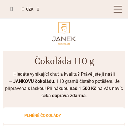
Přejít
NÁKUPNÍ
na
CZK
KOŠÍK
obsah
LETNÍ DÁRKY ☀️
Čokoláda 110 g
BESTSELLERY
Hledáte vynikající chuť a kvalitu? Právě jste ji našli
TABULKOVÁ ČOKOLÁDA
—
JANKOVU
čokoládu
. 110 gramů čistého potěšení. Je
připravena s láskou! Při nákupu
nad 1 500 Kč
na vás navíc
Plněné čokolády
BONBONIERY, PRALINKY A LANÝŽE
čeká
doprava zdarma
.
Mléčná čokoláda
Bonboniery
PŘÍLEŽITOSTI
Hořká čokoláda
Nugát
Letní dárky ☀️
PLNĚNÉ ČOKOLÁDY
ZAKÁZKOVÁ VÝROBA
Bílá čokoláda
Kusové pralinky a lanýže
Svatební čokolády