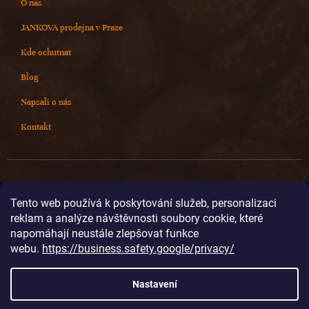
O nás
JANKOVA prodejna v Praze
Kde ochutnat
Blog
Napsali o nás
Kontakt
Kontakt
Tento web používá k poskytování služeb, personalizaci
reklam a analýze návštěvnosti soubory cookie, které
info
@
cokoladovnajanek.cz
napomáhají neustále zlepšovat funkce
+420 778 716 678
webu.
https://business.safety.google/privacy/
cokoladovnajanek
cokoladovnajanek
Nastavení
@janek_chocolate