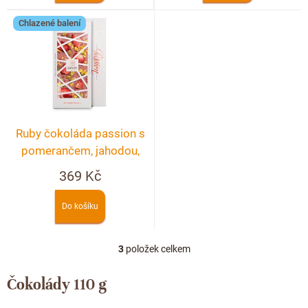
ů
Chlazené balení
Ruby čokoláda passion s
pomerančem, jahodou,
pistácií a květem růže
369 Kč
Do košíku
3
položek celkem
O
v
l
Čokolády 110 g
á
d