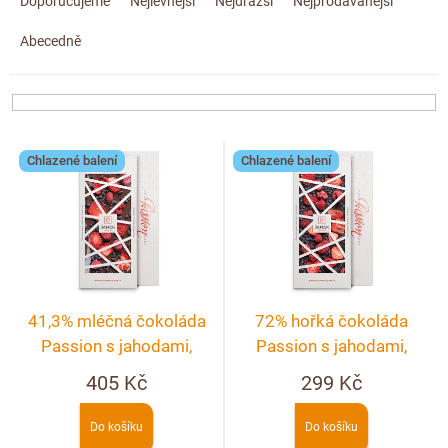
a
Doplňkový prodej
Doporučujeme
Nejlevnější
Nejdražší
Nejprodávanější
z
Abecedně
e
n
í
p
V
r
Chlazené balení
Chlazené balení
ý
o
p
d
i
u
s
k
p
t
r
ů
41,3% mléčná čokoláda
72% hořká čokoláda
o
Passion s jahodami,
Passion s jahodami,
d
malinami a fialkou
malinami a fialkou
405 Kč
299 Kč
u
k
Do košíku
Do košíku
t