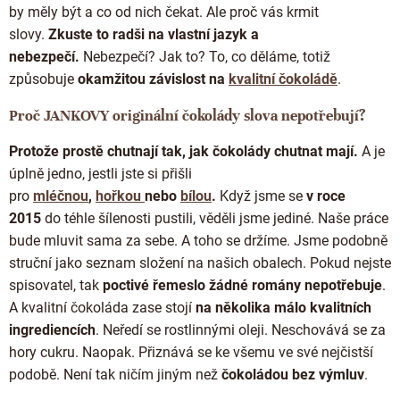
by měly být a co od nich čekat. Ale proč vás krmit
slovy.
Zkuste to radši na vlastní jazyk a
nebezpečí.
Nebezpečí? Jak to? To, co děláme, totiž
způsobuje
okamžitou závislost na
kvalitní čokoládě
.
Proč JANKOVY originální čokolády slova nepotřebují?
Protože prostě chutnají tak, jak čokolády chutnat mají.
A je
úplně jedno, jestli jste si přišli
pro
mléčnou
,
hořkou
nebo
bílou
.
Když jsme se
v roce
2015
do téhle šílenosti pustili, věděli jsme jediné. Naše práce
bude mluvit sama za sebe. A toho se držíme. Jsme podobně
struční jako seznam složení na našich obalech. Pokud nejste
spisovatel, tak
poctivé řemeslo žádné romány nepotřebuje
.
A kvalitní čokoláda zase stojí
na několika málo kvalitních
ingrediencích
. Neředí se rostlinnými oleji. Neschovává se za
hory cukru. Naopak. Přiznává se ke všemu ve své nejčistší
podobě. Není tak ničím jiným než
čokoládou bez výmluv
.