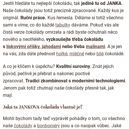
Jestli hledáte tu nejlepší čokoládu, tak
jedině tu od JANKA
.
a
c
Naše čokolády jsou totiž precizně zpracované. Každý kus je
í
originál.
Ruční práce.
Kus řemesla. Děláme si totiž všechno
p
sami a víme, co do každé
tabulky
dáváme.
Pokud vás ale
r
čistá verze čokolády omrzela a rádi byste ochutnali něco
v
k
nového a neotřelého,
vyzkoušejte třeba čokoládu
y
s
lískovými oříšky
,
jahodami
nebo třeba
malinami
. A je jen
v
na vás, zda dáte přednost
hořké
,
mléčné
nebo
bílé
čokoládě.
ý
p
i
A co je klíčem k úspěchu?
K
valitní suroviny
. Znát jejich
s
původ, pečlivě je přebrat a nakonec poctivě
u
zpracovat.
Tradici zkombinovat s moderními technologiemi
.
Jenom pak totiž chutnají naše čokolády přesně tak, jak
mají.
Jaká ta JANKOVA čokoláda vlastně je?
Mohli bychom tady teď vyprávět pohádky o tom, co všechno
naše
čokolády
a
bonboniéry
jsou a co naopak vůbec. Jaké