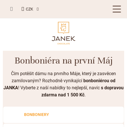
Přejít
NÁKUPNÍ
na
CZK
KOŠÍK
obsah
LETNÍ DÁRKY ☀️
Bonboniéra na první Máj
BESTSELLERY
Čím potěšit dámu na prvního Máje, který je zasvěcen
TABULKOVÁ ČOKOLÁDA
zamilovaným? Rozhodně vynikající
bonboniérou od
JANKA
! Vyberte z naší nabídky to nejlepší, navíc
s dopravou
Plněné čokolády
BONBONIERY, PRALINKY A LANÝŽE
zdarma nad 1 500 Kč
.
Mléčná čokoláda
Bonboniery
PŘÍLEŽITOSTI
Hořká čokoláda
Nugát
Letní dárky ☀️
BONBONIERY
ZAKÁZKOVÁ VÝROBA
Bílá čokoláda
Kusové pralinky a lanýže
Svatební čokolády