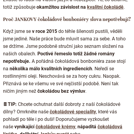
totiž způsobuje
okamžitou závislost na
kvalitní čokoládě
.
Proč JANKOVY čokoládové bonboniéry slova nepotřebují?
Když jsme se
v roce 2015
do téhle šílenosti pustili, věděli
jsme jediné. Naše práce bude mluvit sama za sebe. A toho
se držíme. Jsme podobně struční jako seznam složení na
našich obalech.
Poctivé řemeslo totiž žádné romány
nepotřebuje.
A pořádná čokoládová bonboniéra zase stojí
na
několika málo kvalitních ingrediencích
. Neředí se
rostlinnými oleji. Neschovává se za hory cukru. Naopak.
Přiznává se ke všemu ve své nejčistší podobě. Není tak
ničím jiným než
čokoládou bez výmluv
.
🍫
TIP:
Chcete ochutnat další dobroty z naší čokoládové
dílny? Omrkněte naše
čokoládové speciality
, které vás
pohladí po těle i po duši! Doporučujeme vyzkoušet
naše
vynikající
čokoládové krémy
,
nápaditá
čokoládová