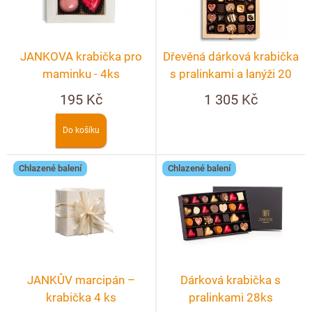
Doplňkový prodej
s
k
p
t
r
ů
JANKOVA krabička pro
Dřevěná dárková krabička
o
maminku - 4ks
s pralinkami a lanýži 20
d
ks + možnost
195 Kč
1 305 Kč
u
personalizace
k
Do košíku
t
ů
Chlazené balení
Chlazené balení
JANKŮV marcipán –
Dárková krabička s
krabička 4 ks
pralinkami 28ks