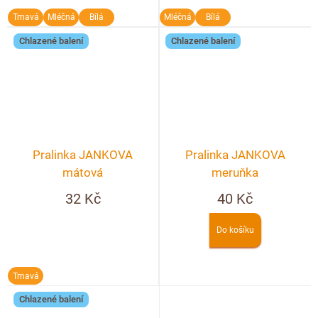
Tmavá
Mléčná
Bílá
Mléčná
Bílá
Chlazené balení
Chlazené balení
Pralinka JANKOVA
Pralinka JANKOVA
mátová
meruňka
32 Kč
40 Kč
Do košíku
Tmavá
Chlazené balení