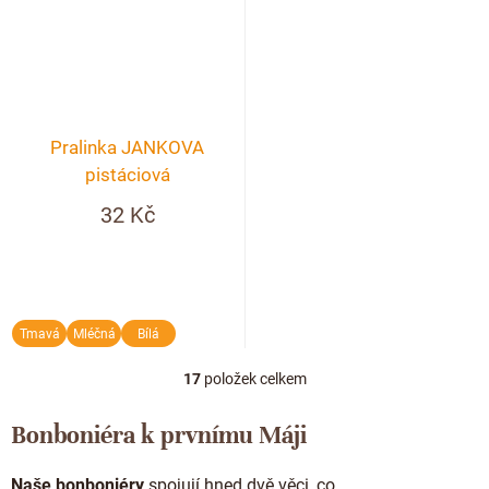
Pralinka JANKOVA
pistáciová
32 Kč
Tmavá
Mléčná
Bílá
17
položek celkem
O
v
l
Bonboniéra k prvnímu Máji
á
d
Naše bonboniéry
spojují hned dvě věci, co