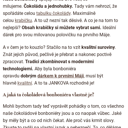
a
c
milujeme.
Čokoládu a jednohubky.
Tady vám nehrozí, že
í
spořádáte celou
tabulku čokolády
. Maximálně
p
celou
krabičku
. A to už nezní tak děsivě. A co je na tom to
r
nejlepší?
Obsah krabičky si můžete vybrat sami.
Ideální
v
k
dárek pro svou milovanou polovičku na prvního Máje.
y
v
A v čem je to kouzlo?
Stačilo na to vzít
kvalitní suroviny
.
ý
Znát jejich původ, pečlivě je přebrat a nakonec poctivě
p
i
zpracovat.
Tradici zkombinovat s moderními
s
technologiemi.
Aby byla bonboniéra
u
opravdu
dobrým
dárkem k prvními Máji
, musí být
hlavně
kvalitní
. A to ta JANKOVA rozhodně je!
A jaká ta čokoládová bonboniéra vlastně je?
Mohli bychom tady teď vyprávět pohádky o tom, co všechno
naše čokoládové bonboniéry jsou a co naopak vůbec. Jaké
by měly být a co od nich čekat. Ale proč vás krmit slovy.
Zkuste to radši na vlastní jazyk a nebezpečí. To, co děláme,