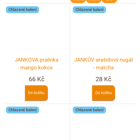
Chlazené balení
Chlazené balení
JANKOVA pralinka
JANKŮV arašídový nugát
mango kokos
- matcha
66 Kč
28 Kč
Do košíku
Do košíku
Chlazené balení
Chlazené balení