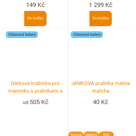
149 Kč
1 299 Kč
Do košíku
Do košíku
Chlazené balení
Chlazené balení
Dárková krabička pro
JANKOVA pralinka malina
maminku s pralinkami a
matcha
lanýži 10ks + možnost
505 Kč
40 Kč
od
personalizace
Tmavá
Mléčná
Bílá