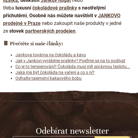
lízátka
, delikátní
Jankův nugát
nebo
třeba
luxusní
čokoládové pralinky
s neotřelými
příchutěmi
.
Osobně nás můžete navštívit
v
JANKOVO
prodejně v Praze
nebo zakoupit naše produkty v jedné
ze
stovek
partnerských prodejen
.
🍫
Přečtěte si naše články:
Jankova továrna na čokoládu a kávu
Jak v Jankovi vyrábíme pralinky? Pojďme se na to podívat
Co je to temperování? Čokoláda musí mít správnou teplotu...
Jaká má být čokoláda na vaření a co s ní?
Odhalte tajemství kakaového bobu
Z
á
p
a
t
Odebírat newsletter
í