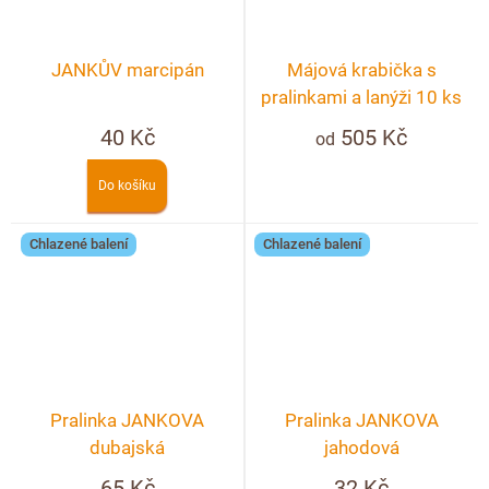
JANKŮV marcipán
Májová krabička s
pralinkami a lanýži 10 ks
40 Kč
505 Kč
od
Do košíku
Chlazené balení
Chlazené balení
Pralinka JANKOVA
Pralinka JANKOVA
dubajská
jahodová
65 Kč
32 Kč