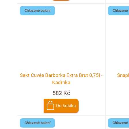
Chlazené balení
Chlazené 
Sekt Cuvée Barborka Extra Brut 0,75l -
Snap
Kadrnka
582 Kč
Do košíku
Chlazené balení
Chlazené 