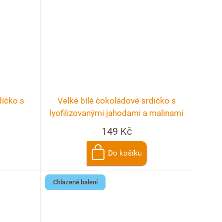
díčko s
Velké bílé čokoládové srdíčko s
lyofilizovanými jahodami a malinami
149 Kč
Do košíku
Chlazené balení