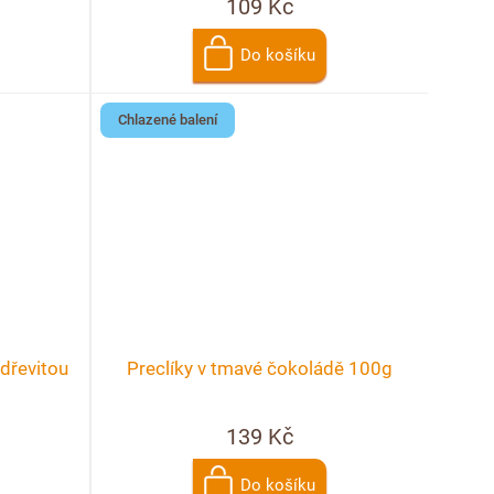
109 Kč
Do košíku
Chlazené balení
dřevitou
Preclíky v tmavé čokoládě 100g
139 Kč
Do košíku