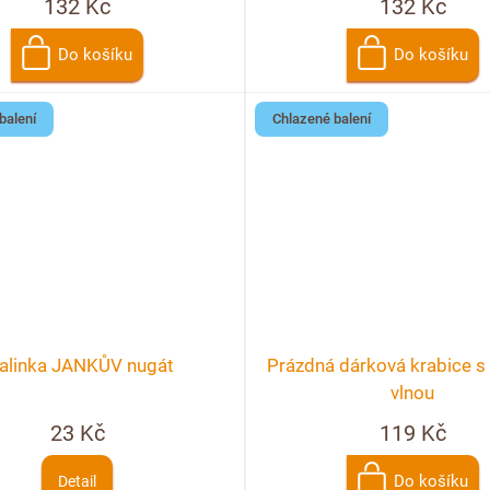
132 Kč
132 Kč
Do košíku
Do košíku
balení
Chlazené balení
alinka JANKŮV nugát
Prázdná dárková krabice s 
vlnou
23 Kč
119 Kč
Do košíku
Detail