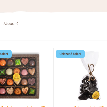
Abecedně
balení
Chlazené balení