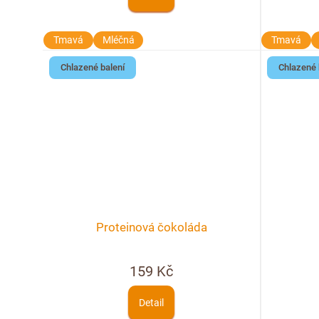
Tmavá
Mléčná
Tmavá
Chlazené balení
Chlazené 
Proteinová čokoláda
159 Kč
Detail