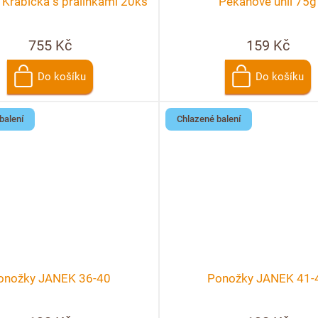
 Krabička s pralinkami 20ks
Pekanové uhlí 75g
755 Kč
159 Kč
Do košíku
Do košíku
balení
Chlazené balení
onožky JANEK 36-40
Ponožky JANEK 41-