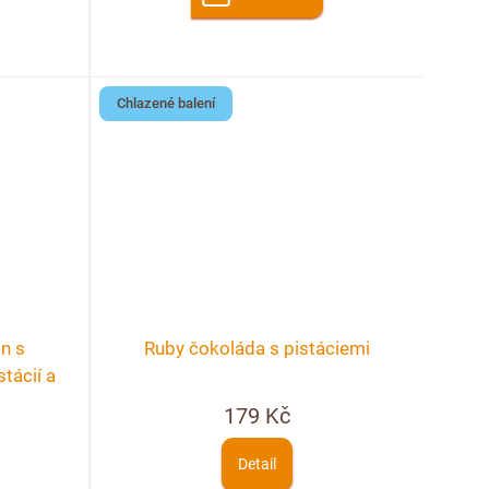
Chlazené balení
n s
Ruby čokoláda s pistáciemi
tácií a
179 Kč
Detail