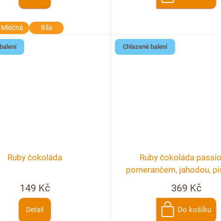
Mléčná
Bílá
balení
Chlazené balení
Ruby čokoláda
Ruby čokoláda passio
pomerančem, jahodou, pis
květem růže
149 Kč
369 Kč
Do košíku
Detail