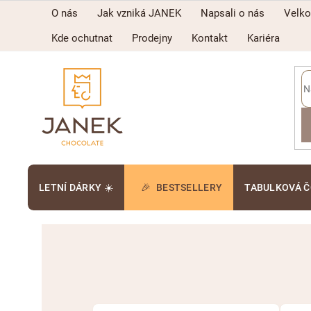
Přejít
O nás
Jak vzniká JANEK
Napsali o nás
Velk
na
obsah
Kde ochutnat
Prodejny
Kontakt
Kariéra
LETNÍ DÁRKY ☀️
BESTSELLERY
TABULKOVÁ 