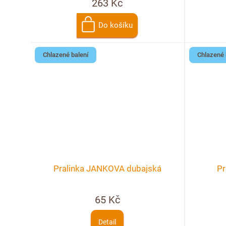
263 Kč
Do košíku
Chlazené balení
Chlazené 
Pralinka JANKOVA dubajská
Pr
65 Kč
Detail