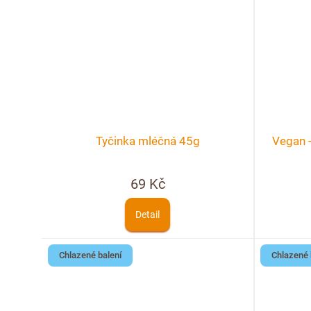
Tyčinka mléčná 45g
Vegan -
69 Kč
Detail
Chlazené balení
Chlazené 