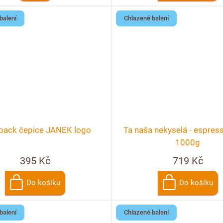
balení
Chlazené balení
back čepice JANEK logo
Ta naša nekyselá - espre
1000g
395 Kč
719 Kč
Do košíku
Do košíku
balení
Chlazené balení