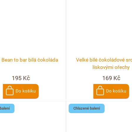
 Bean to bar bílá čokoláda
Velké bílé čokoládové sr
lískovými ořechy
195 Kč
169 Kč
Do košíku
Do košíku
balení
Chlazené balení