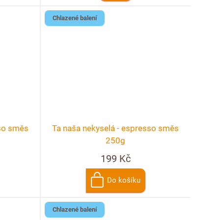
Chlazené balení
sso směs
Ta naša nekyselá - espresso směs
250g
199 Kč
Do košíku
Chlazené balení