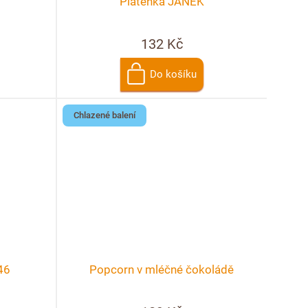
Plátěnka JANEK
132 Kč
Do košíku
Chlazené balení
46
Popcorn v mléčné čokoládě