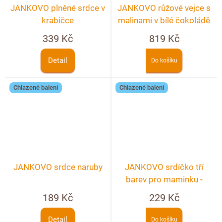
JANKOVO plněné srdce v
JANKOVO růžové vejce s
krabičce
malinami v bílé čokoládě
339 Kč
819 Kč
Detail
Do košíku
Chlazené balení
Chlazené balení
JANKOVO srdce naruby
JANKOVO srdíčko tří
barev pro maminku -
tmavá, mléčná, bílá
189 Kč
229 Kč
Detail
Do košíku