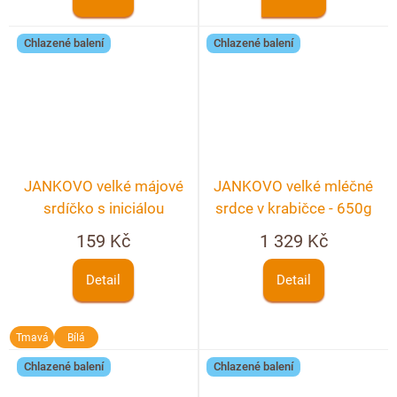
Chlazené balení
Chlazené balení
JANKOVO velké májové
JANKOVO velké mléčné
srdíčko s iniciálou
srdce v krabičce - 650g
159 Kč
1 329 Kč
Detail
Detail
Tmavá
Bílá
Chlazené balení
Chlazené balení