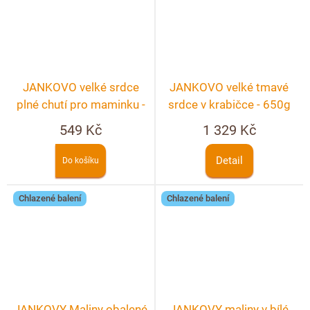
JANKOVO velké srdce
JANKOVO velké tmavé
plné chutí pro maminku -
srdce v krabičce - 650g
280g
549 Kč
1 329 Kč
Detail
Do košíku
Chlazené balení
Chlazené balení
JANKOVY Maliny obalené
JANKOVY maliny v bílé