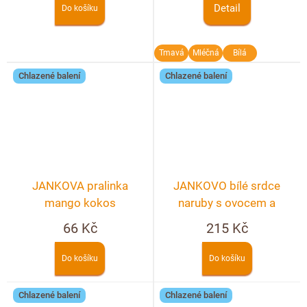
Detail
Do košíku
Tmavá
Mléčná
Bílá
Chlazené balení
Chlazené balení
JANKOVA pralinka
JANKOVO bílé srdce
mango kokos
naruby s ovocem a
ořechy - 80g
66 Kč
215 Kč
Do košíku
Do košíku
Chlazené balení
Chlazené balení