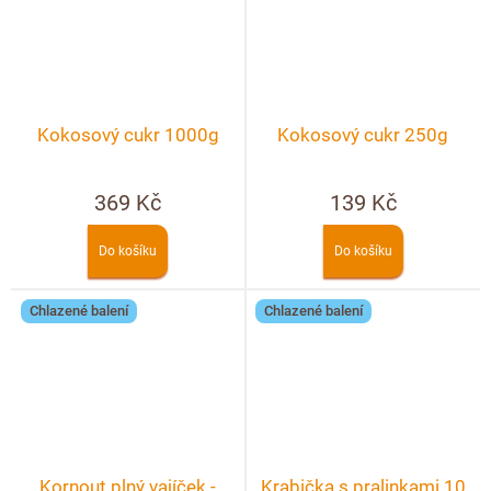
Kokosový cukr 1000g
Kokosový cukr 250g
369 Kč
139 Kč
Do košíku
Do košíku
Chlazené balení
Chlazené balení
Kornout plný vajíček -
Krabička s pralinkami 10