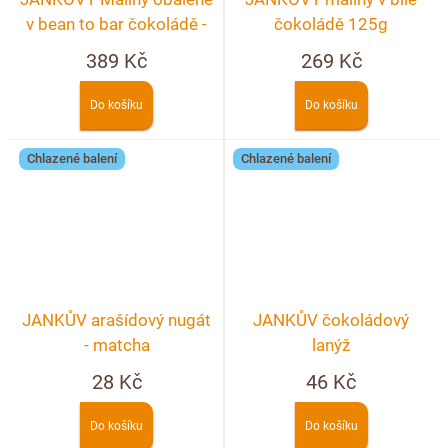
v bean to bar čokoládě -
čokoládě 125g
200g
389 Kč
269 Kč
Do košíku
Do košíku
Chlazené balení
Chlazené balení
JANKŮV arašídový nugát
JANKŮV čokoládový
- matcha
lanýž
28 Kč
46 Kč
Do košíku
Do košíku