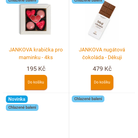
Chlazené balení
Chlazené balení
JANKOVA krabička pro
JANKOVA nugátová
maminku - 4ks
čokoláda - Děkuji
čokoládou
195 Kč
479 Kč
Do košíku
Do košíku
Novinka
Chlazené balení
Chlazené balení