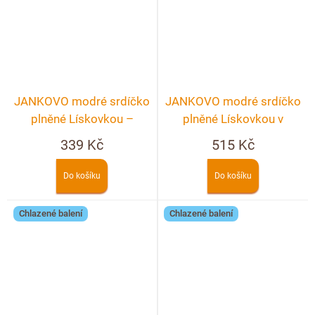
JANKOVO modré srdíčko
JANKOVO modré srdíčko
plněné Lískovkou –
plněné Lískovkou v
crunchy 90g
KRABIČCE
339 Kč
515 Kč
Do košíku
Do košíku
Chlazené balení
Chlazené balení