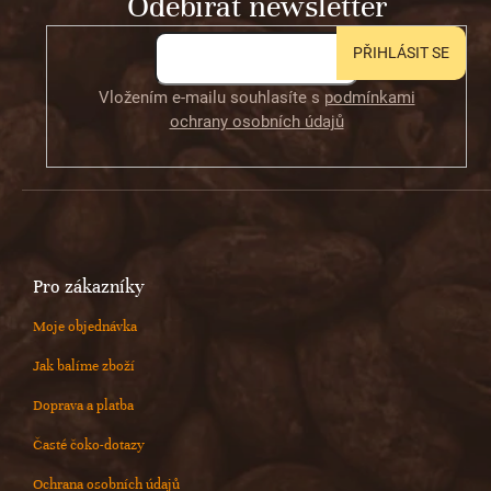
Odebírat newsletter
í
y
v
ý
PŘIHLÁSIT SE
p
i
Vložením e-mailu souhlasíte s
podmínkami
s
ochrany osobních údajů
u
Pro zákazníky
Moje objednávka
Jak balíme zboží
Doprava a platba
Časté čoko-dotazy
Ochrana osobních údajů