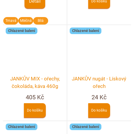
Detail
Do košíku
Tmavá
Mléčná
Bílá
Chlazené balení
Chlazené balení
JANKŮV MIX - ořechy,
JANKŮV nugát - Lískový
čokoláda, káva 460g
ořech
405 Kč
24 Kč
Do košíku
Do košíku
Chlazené balení
Chlazené balení