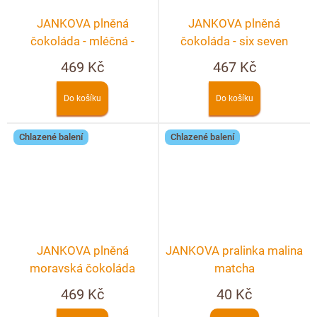
JANKOVA plněná
JANKOVA plněná
čokoláda - mléčná -
čokoláda - six seven
nugátovo - karamelová s
469 Kč
467 Kč
kousky lískových oříšků
Do košíku
Do košíku
Chlazené balení
Chlazené balení
JANKOVA plněná
JANKOVA pralinka malina
moravská čokoláda
matcha
469 Kč
40 Kč