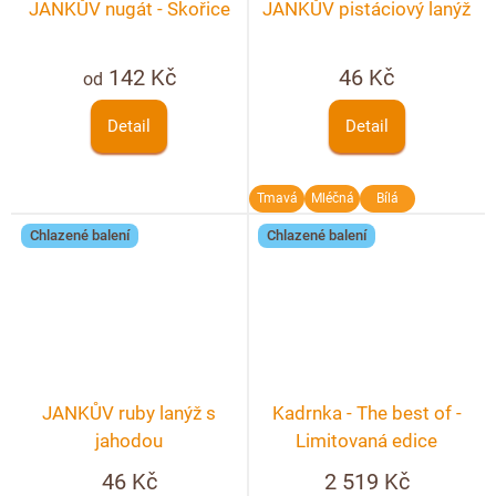
JANKŮV nugát - Skořice
JANKŮV pistáciový lanýž
142 Kč
46 Kč
od
Detail
Detail
Tmavá
Mléčná
Bílá
Chlazené balení
Chlazené balení
JANKŮV ruby lanýž s
Kadrnka - The best of -
jahodou
Limitovaná edice
46 Kč
2 519 Kč