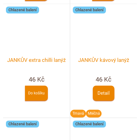
Chlazené balení
Chlazené balení
JANKŮV extra chilli lanýž
JANKŮV kávový lanýž
46 Kč
46 Kč
Detail
Do košíku
Tmavá
Mléčná
Chlazené balení
Chlazené balení