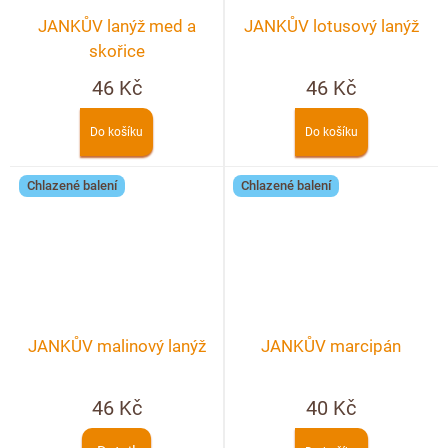
JANKŮV lanýž med a
JANKŮV lotusový lanýž
skořice
46 Kč
46 Kč
Do košíku
Do košíku
Chlazené balení
Chlazené balení
JANKŮV malinový lanýž
JANKŮV marcipán
46 Kč
40 Kč