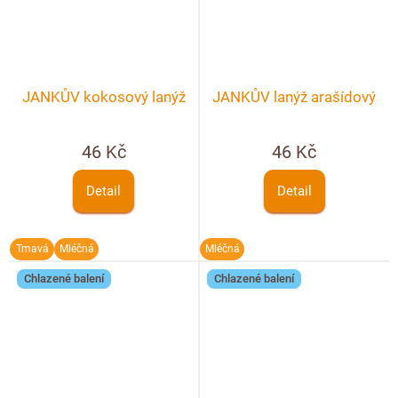
JANKŮV kokosový lanýž
JANKŮV lanýž arašídový
46 Kč
46 Kč
Detail
Detail
Tmavá
Mléčná
Mléčná
Chlazené balení
Chlazené balení