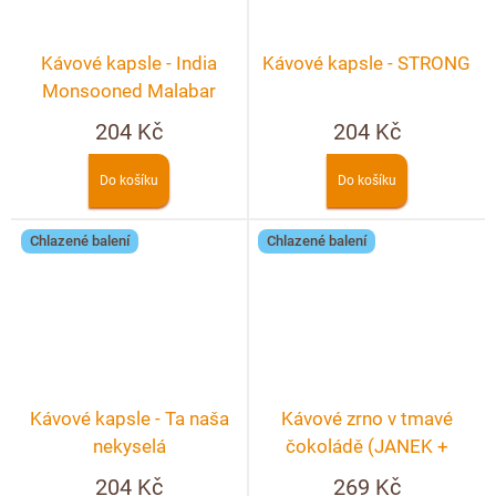
Kávové kapsle - India
Kávové kapsle - STRONG
Monsooned Malabar
204 Kč
204 Kč
Do košíku
Do košíku
Chlazené balení
Chlazené balení
Kávové kapsle - Ta naša
Kávové zrno v tmavé
nekyselá
čokoládě (JANEK +
COFFEESPOT)
204 Kč
269 Kč