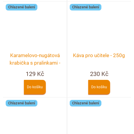
Chlazené balení
Chlazené balení
Karamelovo-nugátová
Káva pro učitele - 250g
krabička s pralinkami -
4ks
129 Kč
230 Kč
Do košíku
Do košíku
Chlazené balení
Chlazené balení