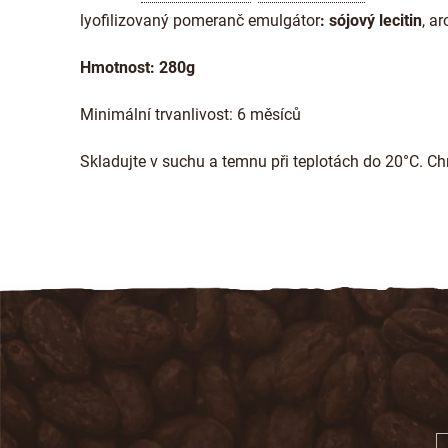
lyofilizovaný pomeranč emulgátor
: sójový lecitin
, a
Hmotnost: 280g
Minimální trvanlivost: 6 měsíců
Skladujte v suchu a temnu při teplotách do 20°C. C
Z
á
p
a