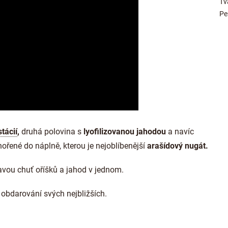
Tv
Pe
stácií
,
druhá polovina s
lyofilizovanou jahodou
a navíc
ořené do náplně, kterou je nejoblíbenější
arašídový nugát.
vou chuť oříšků a jahod v jednom.
obdarování svých nejbližších.