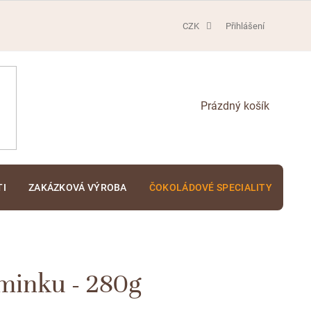
CZK
Přihlášení
NÁKUPNÍ
KOŠÍK
TI
ZAKÁZKOVÁ VÝROBA
ČOKOLÁDOVÉ SPECIALITY
KA
minku - 280g