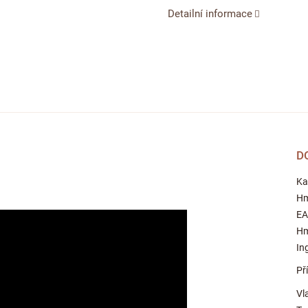
Detailní informace
D
Ka
Hm
E
Hm
In
Př
Vl