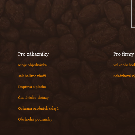
t
í
Pro zákazníky
Pro firmy
Moje objednávka
Velkoobchod
Jak balíme zboží
Zakázková v
Doprava a platba
Časté čoko-dotazy
Ochrana osobních údajů
Obchodní podmínky