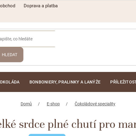
oobchod
Doprava a platba
HLEDAT
ČOKOLÁDA
BONBONIERY, PRALINKY A LANÝŽE
PŘÍLEŽITOS
Domů
E-shop
Čokoládové speciality
ké srdce plné chutí pro ma