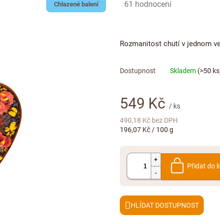
Průměrné
61 hodnocení
Chlazené balení
hodnocení
produktu
je
Rozmanitost chutí v jednom v
5,0
z
5
Skladem
(>50 ks
hvězdiček.
549 Kč
/ ks
490,18 Kč bez DPH
Měrná
196,07 Kč / 100 g
cena:
Přidat do 
HLÍDAT