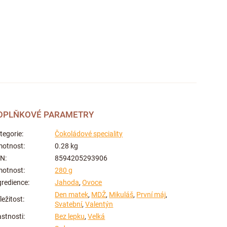
OPLŇKOVÉ PARAMETRY
tegorie
:
Čokoládové speciality
otnost
:
0.28 kg
AN
:
8594205293906
otnost
:
280 g
gredience
:
Jahoda
,
Ovoce
Den matek
,
MDŽ
,
Mikuláš
,
První máj
,
íležitost
:
Svatební
,
Valentýn
astnosti
:
Bez lepku
,
Velká