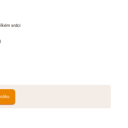
elkém srdci
)
košíku