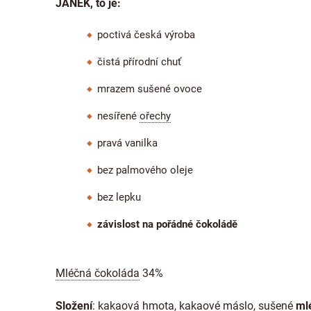
JANEK, to je:
poctivá česká výroba
čistá přírodní chuť
mrazem sušené ovoce
nesířené
ořechy
pravá vanilka
bez palmového oleje
bez lepku
závislost na pořádné čokoládě
Mléčná čokoláda
34%
Složení
:
kakaová hmota
,
kakaové máslo
, sušené
ml