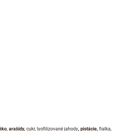
éko
,
arašídy
,
cukr, lyofilizované jahody
, pistácie,
fialka,