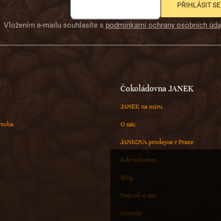
PŘIHLÁSIT SE
Vložením e-mailu souhlasíte s
podmínkami ochrany osobních úda
Čokoládovna JANEK
JANEK na míru
ýroba
O nás
JANKOVA prodejna v Praze
Kde ochutnat
Blog
Napsali o nás
Kontakt