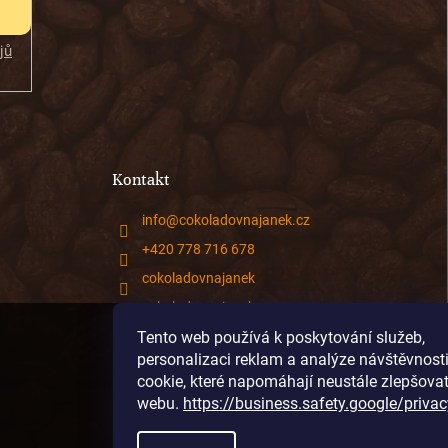
jů
Kontakt
info
@
cokoladovnajanek.cz
+420 778 716 678
cokoladovnajanek
cokoladovnajanek
Tento web používá k poskytování služeb,
@janek_chocolate
personalizaci reklam a analýze návštěvnost
cookie, které napomáhají neustále zlepšova
webu.
https://business.safety.google/privac