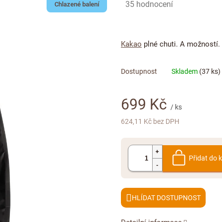
Průměrné
35 hodnocení
Chlazené balení
hodnocení
produktu
je
Kakao
plné chuti. A možností.
5,0
z
5
Skladem
(37 ks)
hvězdiček.
699 Kč
/ ks
624,11 Kč bez DPH
Měrná
cena:
Přidat do 
HLÍDAT