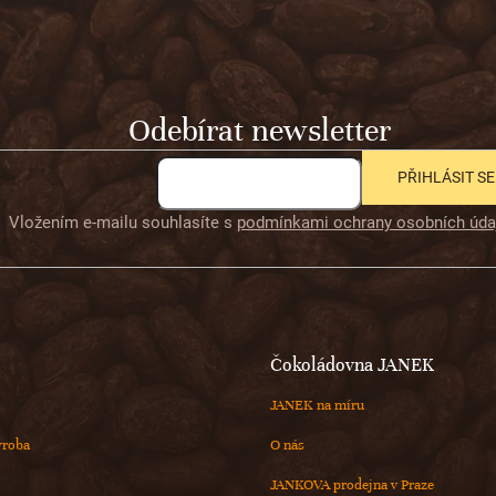
Odebírat newsletter
PŘIHLÁSIT SE
Vložením e-mailu souhlasíte s
podmínkami ochrany osobních úda
Čokoládovna JANEK
JANEK na míru
ýroba
O nás
JANKOVA prodejna v Praze