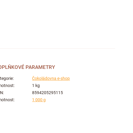
OPLŇKOVÉ PARAMETRY
tegorie
:
Čokoládovna e-shop
otnost
:
1 kg
AN
:
8594205295115
otnost
:
1 000 g