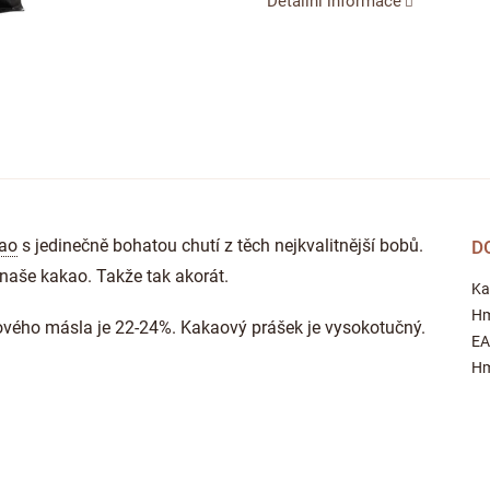
Detailní informace
ao
s jedinečně bohatou chutí z těch nejkvalitnější bobů.
D
 naše kakao. Takže tak akorát.
Ka
Hm
vého másla je 22-24%. Kakaový prášek je vysokotučný.
E
Hm