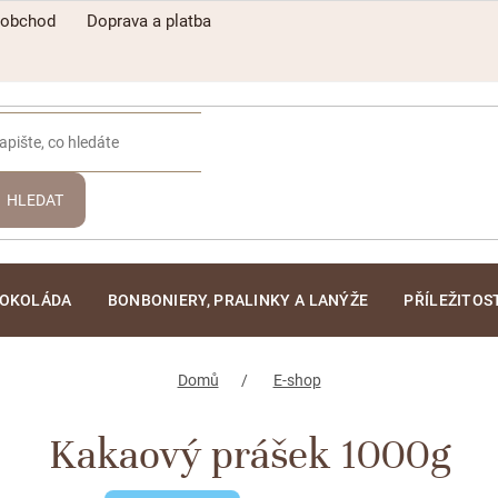
oobchod
Doprava a platba
HLEDAT
ČOKOLÁDA
BONBONIERY, PRALINKY A LANÝŽE
PŘÍLEŽITOS
Domů
E-shop
Kakaový prášek 1000g