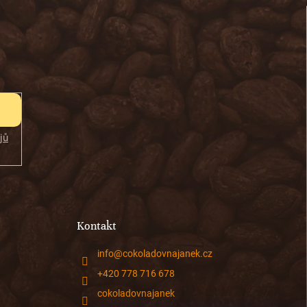
jů
Kontakt
info
@
cokoladovnajanek.cz
+420 778 716 678
cokoladovnajanek