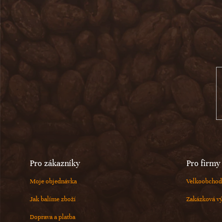
Z
á
p
a
t
í
Pro zákazníky
Pro firmy
Moje objednávka
Velkoobchod
Jak balíme zboží
Zakázková v
Doprava a platba