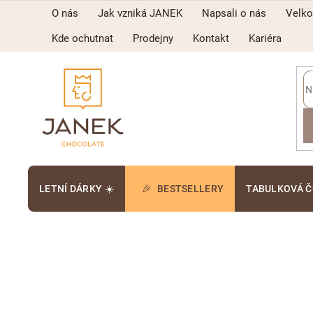
Přejít
O nás
Jak vzniká JANEK
Napsali o nás
Velk
na
obsah
Kde ochutnat
Prodejny
Kontakt
Kariéra
LETNÍ DÁRKY ☀️
BESTSELLERY
TABULKOVÁ 