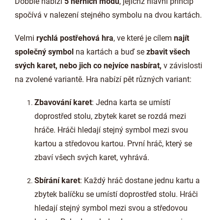
Dobble nabízí
5 herních módů
, jejichž hlavní princip
spočívá v nalezení stejného symbolu na dvou kartách.
Velmi
rychlá postřehová hra
, ve které je cílem
najít
společný symbol
na kartách a buď se
zbavit všech
svých karet, nebo jich co nejvíce nasbírat,
v závislosti
na zvolené variantě. Hra nabízí pět různých variant:
Zbavování karet
: Jedna karta se umístí
doprostřed stolu, zbytek karet se rozdá mezi
hráče. Hráči hledají stejný symbol mezi svou
kartou a středovou kartou. První hráč, který se
zbaví všech svých karet, vyhrává.
Sbírání karet
: Každý hráč dostane jednu kartu a
zbytek balíčku se umístí doprostřed stolu. Hráči
hledají stejný symbol mezi svou a středovou