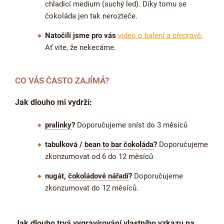
chladicí medium (suchý led). Díky tomu se
čokoláda jen tak nerozteče.
Natočili jsme pro vás
video o balení a přepravě
.
Ať víte, že nekecáme.
CO VÁS ČASTO ZAJÍMÁ?
Jak dlouho mi vydrží:
pralinky
?
Doporučujeme sníst do 3 měsíců
tabulková /
bean to bar čokoláda
?
Doporučujeme
zkonzumovat od 6 do 12 měsíců
nugát,
čokoládové nářadí
?
Doporučujeme
zkonzumovat do 12 měsíců.
Jak dlouho trvá vygravírování vlastního vzkazu na