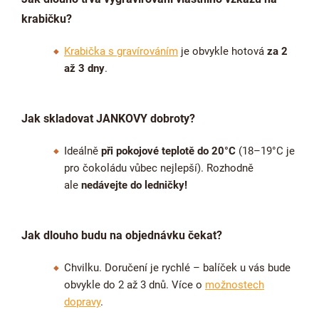
krabičku?
Krabička s gravírováním
je obvykle hotová
za 2
až 3 dny
.
Jak skladovat JANKOVY dobroty?
Ideálně
při pokojové teplotě do 20°C
(18–19°C je
pro čokoládu vůbec nejlepší). Rozhodně
ale
nedávejte do ledničky!
Jak dlouho budu na objednávku čekat?
Chvilku. Doručení je rychlé – balíček u vás bude
obvykle do 2 až 3 dnů. Více o
možnostech
dopravy
.