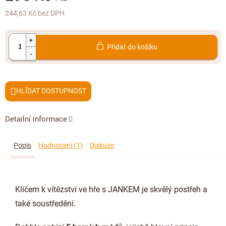
Doplňkový prodej
244,63 Kč bez DPH
Měrná
cena:
Přidat do košíku
HLÍDAT
Detailní informace
Popis
Hodnocení (1)
Diskuze
Klíčem k vítězství ve hře s JANKEM je skvělý postřeh a
také soustředění.