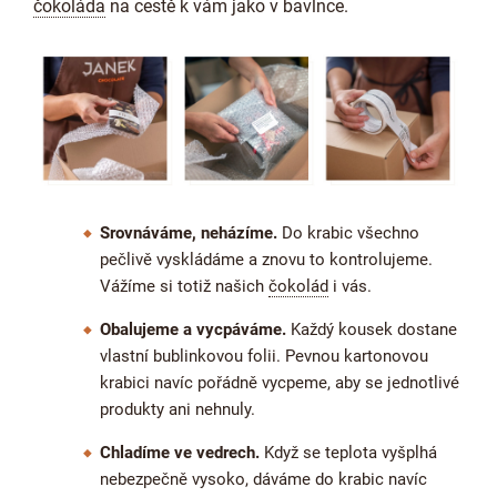
čokoláda
na cestě k vám jako v bavlnce.
Srovnáváme, neházíme.
Do krabic všechno
pečlivě vyskládáme a znovu to kontrolujeme.
Vážíme si totiž našich
čokolád
i vás.
Obalujeme a vycpáváme.
Každý kousek dostane
vlastní bublinkovou folii. Pevnou kartonovou
krabici navíc pořádně vycpeme, aby se jednotlivé
produkty ani nehnuly.
Chladíme ve vedrech.
Když se teplota vyšplhá
nebezpečně vysoko, dáváme do krabic navíc