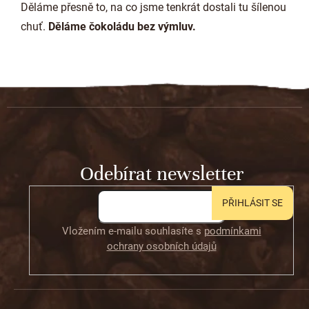
Děláme přesně to, na co jsme tenkrát dostali tu šílenou
chuť.
Děláme čokoládu bez výmluv.
Z
á
p
a
t
Odebírat newsletter
í
PŘIHLÁSIT SE
Vložením e-mailu souhlasíte s
podmínkami
ochrany osobních údajů