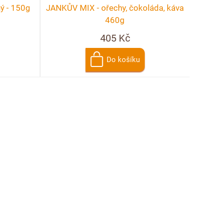
ný - 150g
JANKŮV MIX - ořechy, čokoláda, káva
460g
405 Kč
Do košíku