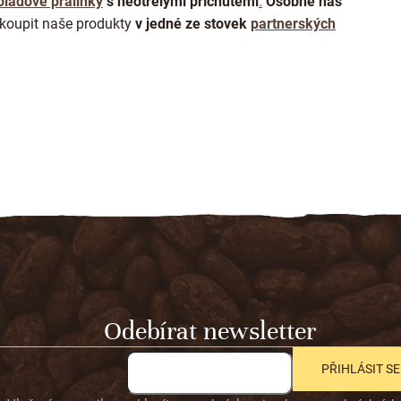
s
oládové pralinky
s neotřelými příchutěmi
.
Osobně nás
u
koupit naše produkty
v jedné ze stovek
partnerských
Odebírat newsletter
PŘIHLÁSIT SE