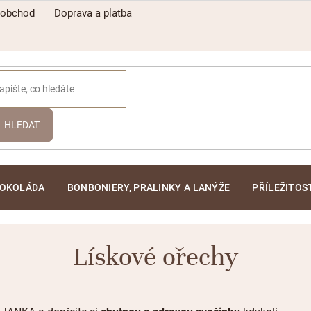
oobchod
Doprava a platba
HLEDAT
ČOKOLÁDA
BONBONIERY, PRALINKY A LANÝŽE
PŘÍLEŽITOS
Lískové ořechy