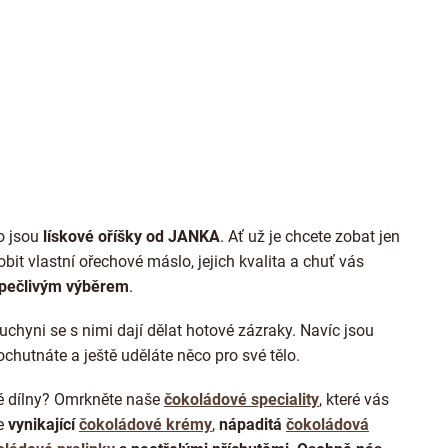
O
v
l
á
d
a
o jsou
lískové oříšky od JANKA
. Ať už je chcete zobat jen
c
í
obit vlastní ořechové máslo, jejich kvalita a chuť vás
p
 pečlivým výběrem
.
r
v
chyni se s nimi dají dělat hotové zázraky. Navíc jsou
k
y
pochutnáte a ještě uděláte něco pro své tělo.
v
ý
é dílny? Omrkněte naše
čokoládové speciality
, které vás
p
še
vynikající
čokoládové krémy
,
nápaditá
čokoládová
i