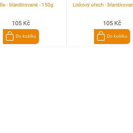
le - blanšírované - 150g
Lískový ořech - blanšírova
105 Kč
105 Kč
Do košíku
Do košíku