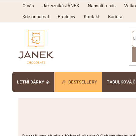
Přejít
O nás
Jak vzniká JANEK
Napsali o nás
Velk
na
obsah
Kde ochutnat
Prodejny
Kontakt
Kariéra
LETNÍ DÁRKY ☀️
BESTSELLERY
TABULKOVÁ 