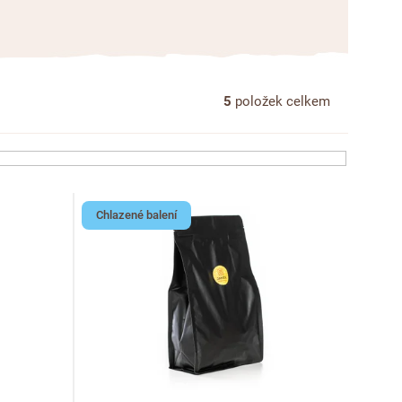
5
položek celkem
Chlazené balení