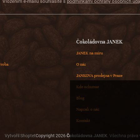
Vložením e-mailu souhlasíte s
podmínkami ochrany osobních úda
Čokoládovna JANEK
JANEK na míru
ýroba
O nás
JANKOVA prodejna v Praze
Kde ochutnat
Blog
Napsali o nás
Kontakt
Vytvořil Shoptet
Copyright 2026
Čokoládovna JANEK
. Všechna práva