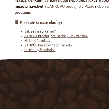
lízátka
, delikátní
Jankův nugát
nebo třeba
luxusní
čok
můžete navštívit
v
JANKOVO prodejně v Praze
nebo za
prodejen
.
🍫
Přečtěte si naše články:
Jak se vyrábí kakao?
JANEK z prachu, potu a dřiny. Jak vznikal?
Historie čokolády
JANKŮV kakaový nápoj na ledu
Co je ruby čokoláda?
Z
á
p
a
t