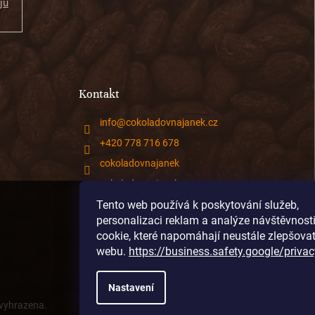
jů
Kontakt
info
@
cokoladovnajanek.cz
+420 778 716 678
cokoladovnajanek
cokoladovnajanek
@janek_chocolate
Tento web používá k poskytování služeb,
personalizaci reklam a analýze návštěvnost
cookie, které napomáhají neustále zlepšova
webu.
https://business.safety.google/privac
Nastavení
 vyhrazena.