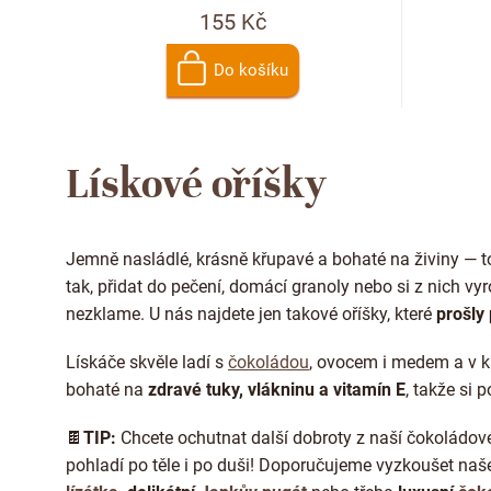
155 Kč
Do košíku
Lískové oříšky
Jemně nasládlé, krásně křupavé a bohaté na živiny — t
tak, přidat do pečení, domácí granoly nebo si z nich vyr
nezklame. U nás najdete jen takové oříšky, které
prošly
Lískáče skvěle ladí s
čokoládou
, ovocem i medem a v ku
bohaté na
zdravé tuky, vlákninu a vitamín E
, takže si 
🍫
TIP:
Chcete ochutnat další dobroty z naší čokoládov
pohladí po těle i po duši! Doporučujeme vyzkoušet na