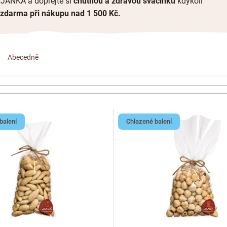
 JANKA a dopřejte si
chutnou a zdravou svačinku
kdykoli
 zdarma při nákupu nad 1 500 Kč.
Abecedně
balení
Chlazené balení