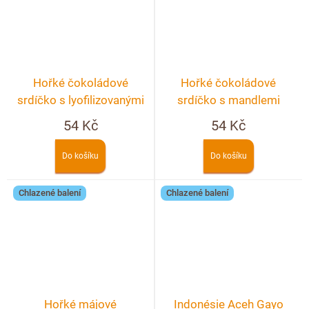
Hořké čokoládové
Hořké čokoládové
srdíčko s lyofilizovanými
srdíčko s mandlemi
jahodami a banánem
54 Kč
54 Kč
Do košíku
Do košíku
Chlazené balení
Chlazené balení
Hořké májové
Indonésie Aceh Gayo