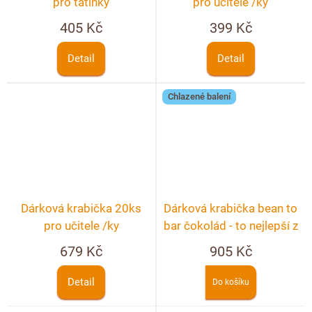
pro tatínky
pro učitele /ky
405 Kč
399 Kč
Detail
Detail
Chlazené balení
Dárková krabička 20ks
Dárková krabička bean to
pro učitele /ky
bar čokolád - to nejlepší z
čokoládového světa
679 Kč
905 Kč
Detail
Do košíku