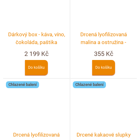
Dárkový box - káva, víno,
Drcená lyofilizovaná
čokoláda, paštika
malina a ostružina -
lámaná čokoláda bílá
2 199 Kč
355 Kč
250g
Do košíku
Do košíku
Chlazené balení
Chlazené balení
Drcená lyofilizovaná
Drcené kakaové slupky