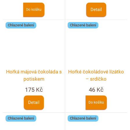
Detail
Do košíku
Chlazené balení
Chlazené balení
Hořká májová čokoláda s
Hořké čokoládové lízátko
potiskem
– srdíčko
175 Kč
46 Kč
Detail
Do košíku
Chlazené balení
Chlazené balení