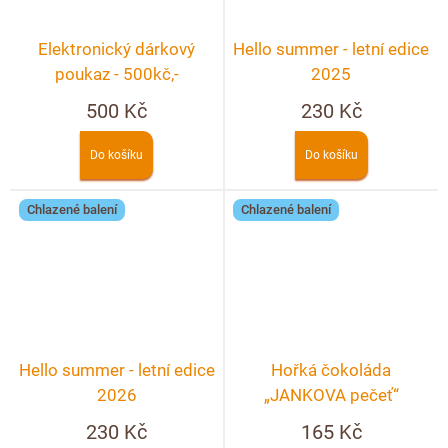
Elektronický dárkový
Hello summer - letní edice
poukaz - 500kč,-
2025
500 Kč
230 Kč
Do košíku
Do košíku
Chlazené balení
Chlazené balení
Hello summer - letní edice
Hořká čokoláda
2026
„JANKOVA pečeť“
230 Kč
165 Kč