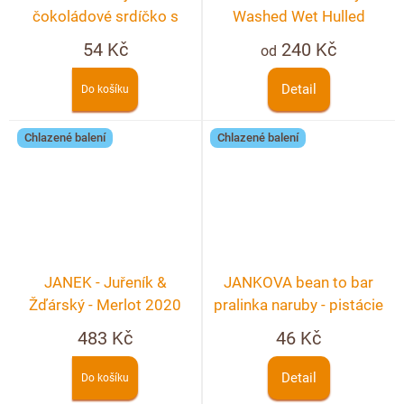
čokoládové srdíčko s
Washed Wet Hulled
potiskem
54 Kč
240 Kč
od
Detail
Do košíku
Chlazené balení
Chlazené balení
JANEK - Juřeník &
JANKOVA bean to bar
Žďárský - Merlot 2020
pralinka naruby - pistácie
483 Kč
46 Kč
Detail
Do košíku