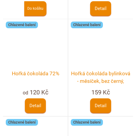
Detail
Do košíku
Chlazené balení
Chlazené balení
Hořká čokoláda 72%
Hořká čokoláda bylinková
- měsíček, bez černý,
chrpa, růže
120 Kč
159 Kč
od
Detail
Detail
Chlazené balení
Chlazené balení