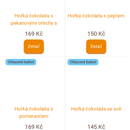
Hořká čokoláda s
Hořká čokoláda s pepřem
pekanovými ořechy a
jahodami
169 Kč
150 Kč
Detail
Detail
Chlazené balení
Chlazené balení
Hořká čokoláda s
Hořká čokoláda se solí
pomerančem
169 Kč
145 Kč