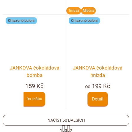
Tmavá
Mléčná
Chlazené balení
Chlazené balení
JANKOVA čokoládová
JANKOVA čokoládová
bomba
hnízda
159 Kč
199 Kč
od
Detail
Do košíku
NAČÍST 60 DALŠÍCH
S
1
3
7