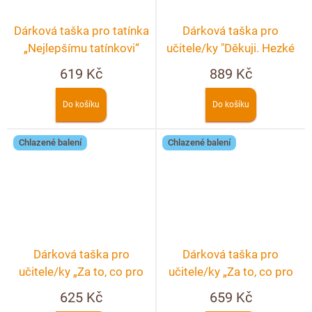
Dárková taška pro tatínka
Dárková taška pro
„Nejlepšímu tatínkovi“
učitele/ky "Děkuji. Hezké
prázdniny"
619 Kč
889 Kč
Do košíku
Do košíku
Chlazené balení
Chlazené balení
Dárková taška pro
Dárková taška pro
učitele/ky „Za to, co pro
učitele/ky „Za to, co pro
nás děláte. Děkuji.“
nás děláte. Děkuji.“
625 Kč
659 Kč
luxusní taška