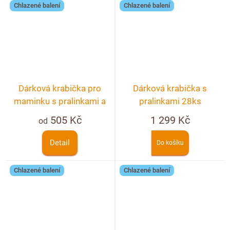
Chlazené balení
Chlazené balení
Dárková krabička pro
Dárková krabička s
maminku s pralinkami a
pralinkami 28ks
lanýži 10ks + možnost
505 Kč
1 299 Kč
od
personalizace
Detail
Do košíku
Chlazené balení
Chlazené balení