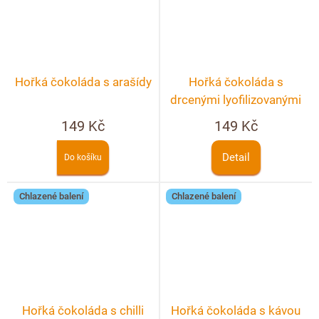
Hořká čokoláda s arašídy
Hořká čokoláda s
drcenými lyofilizovanými
malinami a ostružinami
149 Kč
149 Kč
Detail
Do košíku
Chlazené balení
Chlazené balení
Hořká čokoláda s chilli
Hořká čokoláda s kávou