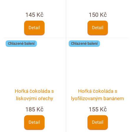
145 Kč
150 Kč
Detail
Detail
Chlazené balení
Chlazené balení
Hořká čokoláda s
Hořká čokoláda s
lískovými ořechy
lyofilizovaným banánem
185 Kč
155 Kč
Detail
Detail