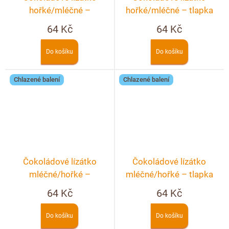
hořké/mléčné –
hořké/mléčné – tlapka
hvězdička
64 Kč
64 Kč
Do košíku
Do košíku
Chlazené balení
Chlazené balení
Čokoládové lízátko
Čokoládové lízátko
mléčné/hořké –
mléčné/hořké – tlapka
hvězdička
64 Kč
64 Kč
Do košíku
Do košíku