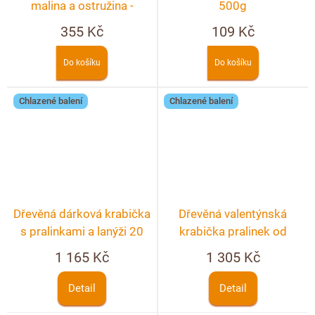
malina a ostružina -
500g
lámaná čokoláda mléčná
355 Kč
109 Kč
250g
Do košíku
Do košíku
Chlazené balení
Chlazené balení
Dřevěná dárková krabička
Dřevěná valentýnská
s pralinkami a lanýži 20
krabička pralinek od
ks
srdce
1 165 Kč
1 305 Kč
Detail
Detail