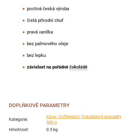
poctivá česká výroba
čistá přírodní chuť
pravá vanilka
bez palmového oleje
bez lepku
závislost na pořádné
čokoládě
DOPLŇKOVÉ PARAMETRY
Káva - Coffeespot
,
Čokoládové speciality
Kategorie
:
500 g
Hmotnost
:
0.5 kg