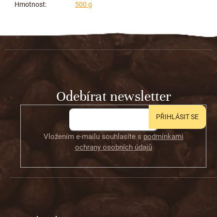
Hmotnost
:
500 g
Z
á
p
a
t
Odebírat newsletter
í
PŘIHLÁSIT SE
Vložením e-mailu souhlasíte s
podmínkami
ochrany osobních údajů