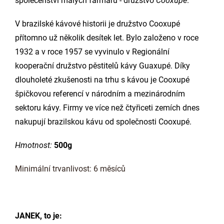
společenství malých farmářů - družstvo
Cooxupé
.
V brazilské kávové historii je družstvo Cooxupé
přítomno už několik desítek let. Bylo založeno v roce
1932 a v roce 1957 se vyvinulo v Regionální
kooperační družstvo pěstitelů kávy Guaxupé. Díky
dlouholeté zkušenosti na trhu s kávou je Cooxupé
špičkovou referencí v národním a mezinárodním
sektoru kávy. Firmy ve více než čtyřiceti zemích dnes
nakupují brazilskou kávu od společnosti Cooxupé.
Hmotnost:
500g
Minimální trvanlivost: 6 měsíců
JANEK, to je: