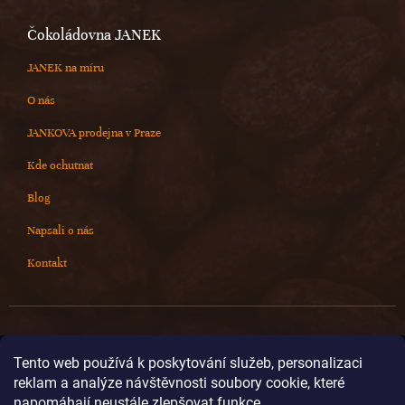
Čokoládovna JANEK
JANEK na míru
O nás
JANKOVA prodejna v Praze
Kde ochutnat
Blog
Napsali o nás
Kontakt
Kontakt
Tento web používá k poskytování služeb, personalizaci
reklam a analýze návštěvnosti soubory cookie, které
info
@
cokoladovnajanek.cz
napomáhají neustále zlepšovat funkce