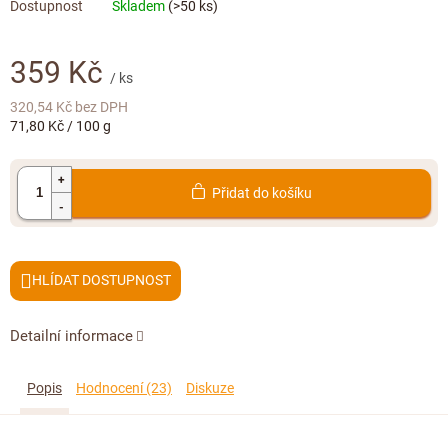
Doplňkový prodej
Skladem
(>50 ks)
359 Kč
/ ks
320,54 Kč bez DPH
Měrná
71,80 Kč / 100 g
cena:
Přidat do košíku
HLÍDAT
Detailní informace
Popis
Hodnocení (23)
Diskuze