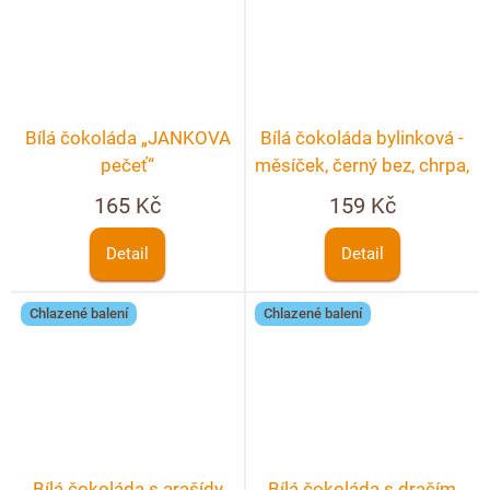
Bílá čokoláda „JANKOVA
Bílá čokoláda bylinková -
pečeť“
měsíček, černý bez, chrpa,
růže
165 Kč
159 Kč
Detail
Detail
Chlazené balení
Chlazené balení
Bílá čokoláda s arašídy
Bílá čokoláda s dračím