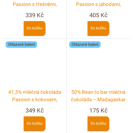
Passion s třešněmi,
Passion s jahodami,
malinami, ostružinami a
malinami, ostružinami a
339 Kč
405 Kč
růží
rybízem
Do košíku
Do košíku
Chlazené balení
Chlazené balení
41,3% mléčná čokoláda
50% Bean to bar mléčná
Passion s kokosem,
čokoláda – Madagaskar
pekanovými ořechy a
349 Kč
175 Kč
malinami
Do košíku
Do košíku