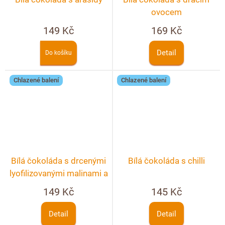
ovocem
149 Kč
169 Kč
Detail
Do košíku
Chlazené balení
Chlazené balení
Bílá čokoláda s drcenými
Bílá čokoláda s chilli
lyofilizovanými malinami a
ostružinami
149 Kč
145 Kč
Detail
Detail