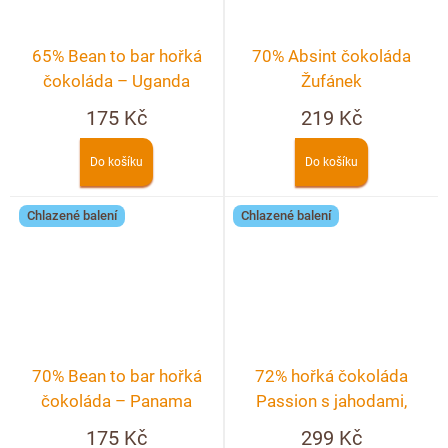
65% Bean to bar hořká
70% Absint čokoláda
čokoláda – Uganda
Žufánek
175 Kč
219 Kč
Do košíku
Do košíku
Chlazené balení
Chlazené balení
70% Bean to bar hořká
72% hořká čokoláda
čokoláda – Panama
Passion s jahodami,
malinami a fialkou
175 Kč
299 Kč