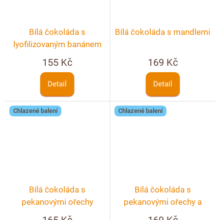
Bílá čokoláda s
Bílá čokoláda s mandlemi
lyofilizovaným banánem
155 Kč
169 Kč
Detail
Detail
Chlazené balení
Chlazené balení
Bílá čokoláda s
Bílá čokoláda s
pekanovými ořechy
pekanovými ořechy a
lyofilizovanými jahodami
165 Kč
169 Kč