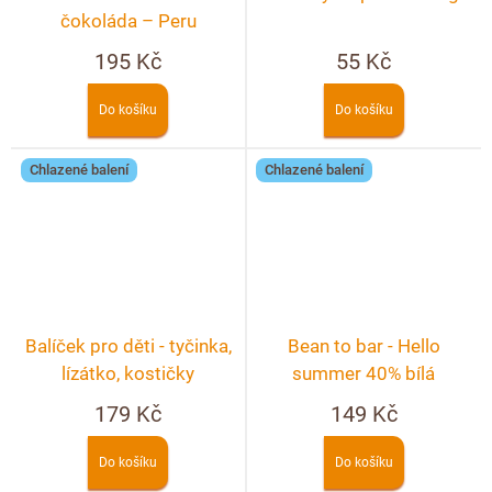
čokoláda – Peru
195 Kč
55 Kč
Do košíku
Do košíku
Chlazené balení
Chlazené balení
Balíček pro děti - tyčinka,
Bean to bar - Hello
lízátko, kostičky
summer 40% bílá
čokoláda s Physalis
179 Kč
149 Kč
Do košíku
Do košíku