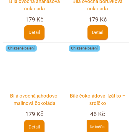
Bílá ovocná ananasová
Bílá ovocná borůvková
čokoláda
čokoláda
179 Kč
179 Kč
Detail
Detail
Chlazené balení
Chlazené balení
Bílá ovocná jahodovo-
Bílé čokoládové lízátko –
malinová čokoláda
srdíčko
179 Kč
46 Kč
Detail
Do košíku