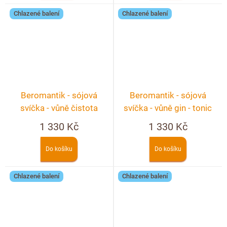
Chlazené balení
Chlazené balení
Beromantik - sójová
Beromantik - sójová
svíčka - vůně čistota
svíčka - vůně gin - tonic
1 330 Kč
1 330 Kč
Do košíku
Do košíku
Chlazené balení
Chlazené balení