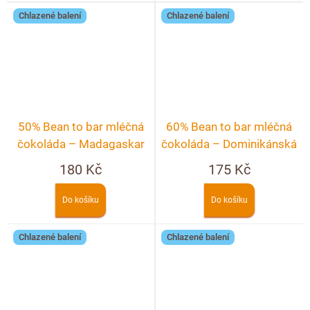
Chlazené balení
Chlazené balení
50% Bean to bar mléčná
60% Bean to bar mléčná
čokoláda – Madagaskar
čokoláda – Dominikánská
s levandulí
republika
180 Kč
175 Kč
Do košíku
Do košíku
Chlazené balení
Chlazené balení