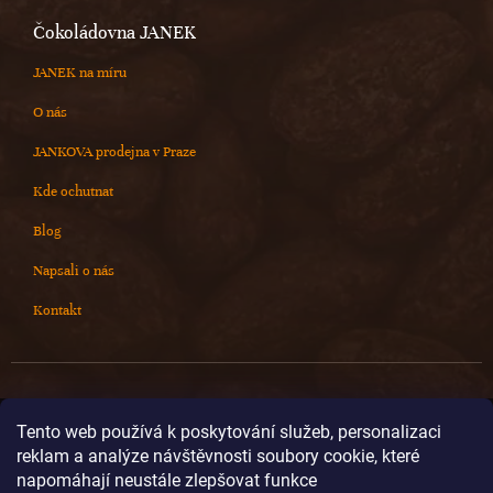
Čokoládovna JANEK
JANEK na míru
O nás
JANKOVA prodejna v Praze
Kde ochutnat
Blog
Napsali o nás
Kontakt
Kontakt
Tento web používá k poskytování služeb, personalizaci
reklam a analýze návštěvnosti soubory cookie, které
info
@
cokoladovnajanek.cz
napomáhají neustále zlepšovat funkce
+420 778 716 678