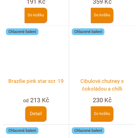
191 Kč
359 Kč
Do košíku
Do košíku
Chlazené balení
Chlazené balení
Brazílie pink star scr. 19
Cibulové chutney s
čokoládou a chilli
213 Kč
230 Kč
od
Detail
Do košíku
Chlazené balení
Chlazené balení