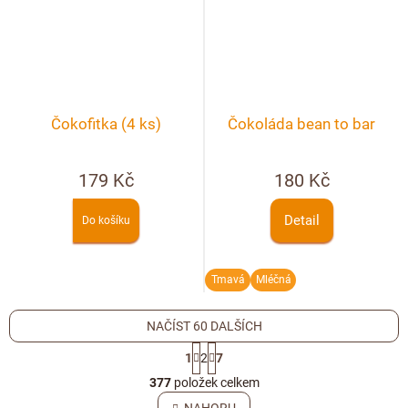
Čokofitka (4 ks)
Čokoláda bean to bar
179 Kč
180 Kč
Detail
Do košíku
Tmavá
Mléčná
NAČÍST 60 DALŠÍCH
S
1
2
7
t
O
r
377
položek celkem
v
á