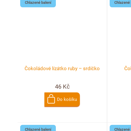
Chlazené balení
Chlazené 
Čokoládové lízátko ruby – srdíčko
Čo
46 Kč
Do košíku
Chlazené balení
Chlazené 