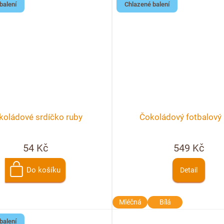
balení
Chlazené balení
koládové srdíčko ruby
Čokoládový fotbalový
54 Kč
549 Kč
Do košíku
Detail
Mléčná
Bílá
balení