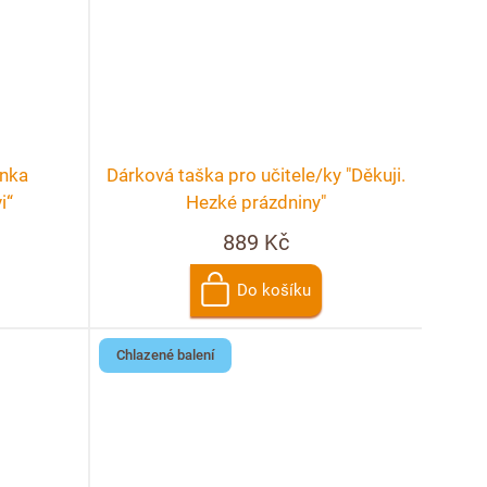
ínka
Dárková taška pro učitele/ky "Děkuji.
i“
Hezké prázdniny"
889 Kč
Do košíku
Chlazené balení