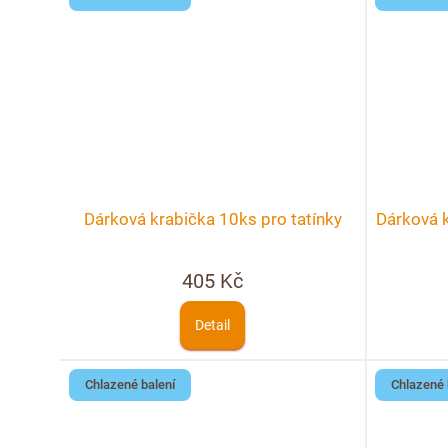
Dárková krabička 10ks pro tatínky
Dárková k
405 Kč
Detail
Chlazené balení
Chlazené 