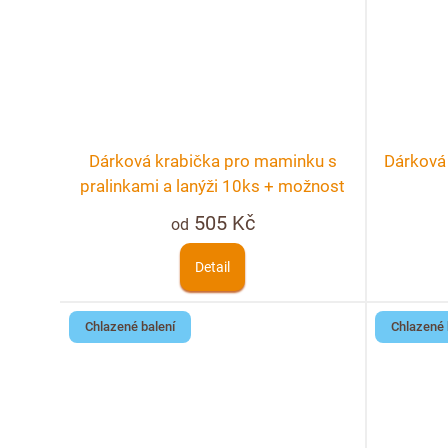
Dárková krabička pro maminku s
Dárková 
pralinkami a lanýži 10ks + možnost
personalizace
505 Kč
od
Detail
Chlazené balení
Chlazené 