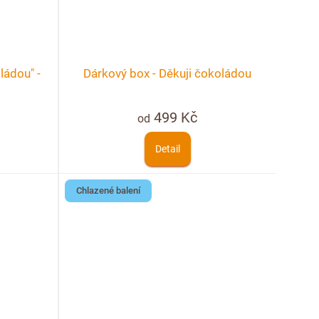
ládou" -
Dárkový box - Děkuji čokoládou
499 Kč
od
Detail
Chlazené balení