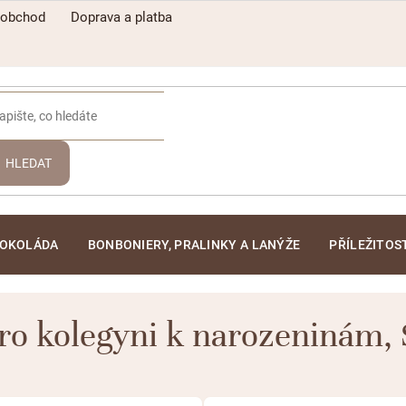
oobchod
Doprava a platba
HLEDAT
ČOKOLÁDA
BONBONIERY, PRALINKY A LANÝŽE
PŘÍLEŽITOS
ro kolegyni k narozeninám
,