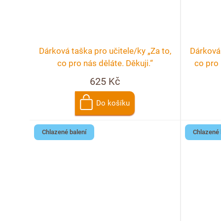
Dárková taška pro učitele/ky „Za to,
Dárková 
co pro nás děláte. Děkuji.“
co pro 
625 Kč
Do košíku
Chlazené balení
Chlazené 