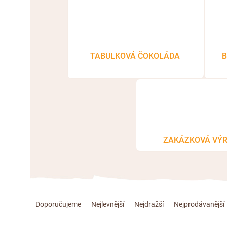
TABULKOVÁ ČOKOLÁDA
B
ZAKÁZKOVÁ VÝ
Ř
Doporučujeme
Nejlevnější
Nejdražší
Nejprodávanější
a