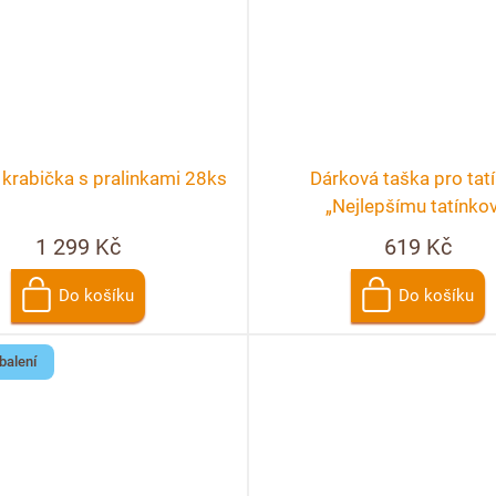
krabička s pralinkami 28ks
Dárková taška pro tat
„Nejlepšímu tatínkov
1 299 Kč
619 Kč
Do košíku
Do košíku
balení