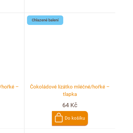
Chlazené balení
/hořké –
Čokoládové lízátko mléčné/hořké –
tlapka
64 Kč
Do košíku