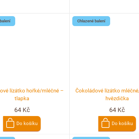
balení
Chlazené balení
ové lízátko hořké/mléčné –
Čokoládové lízátko mléčné
tlapka
hvězdička
64 Kč
64 Kč
Do košíku
Do košíku