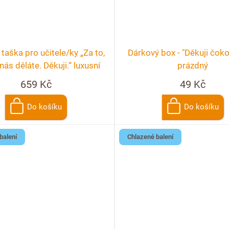
taška pro učitele/ky „Za to,
Dárkový box - "Děkuji čoko
nás děláte. Děkuji.“ luxusní
prázdný
taška
659 Kč
49 Kč
Do košíku
Do košíku
balení
Chlazené balení