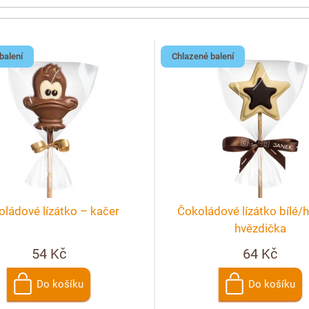
balení
Chlazené balení
ládové lízátko – kačer
Čokoládové lízátko bílé/
hvězdička
54 Kč
64 Kč
Do košíku
Do košíku