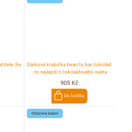
čitele /ky
Dárková krabička bean to bar čokolád
- to nejlepší z čokoládového světa
905 Kč
Do košíku
Chlazené balení