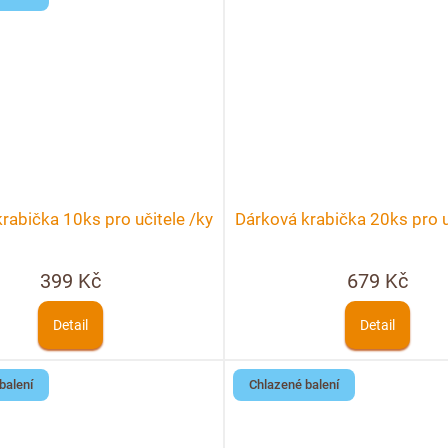
rabička 10ks pro učitele /ky
Dárková krabička 20ks pro u
399 Kč
679 Kč
Detail
Detail
balení
Chlazené balení