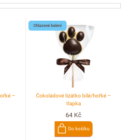
Chlazené balení
hořké –
Čokoládové lízátko bílé/hořké –
tlapka
64 Kč
Do košíku