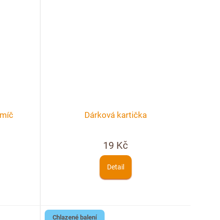
 míč
Dárková kartička
19 Kč
Detail
Chlazené balení