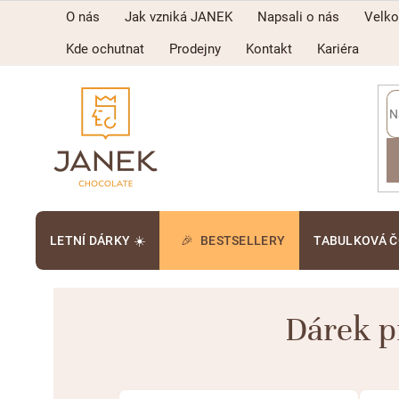
Přejít
O nás
Jak vzniká JANEK
Napsali o nás
Velk
na
obsah
Kde ochutnat
Prodejny
Kontakt
Kariéra
LETNÍ DÁRKY ☀️
BESTSELLERY
TABULKOVÁ 
Dárek p