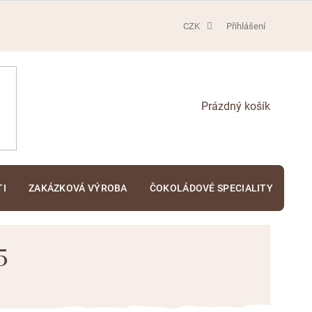
CZK
Přihlášení
NÁKUPNÍ
KOŠÍK
TI
ZAKÁZKOVÁ VÝROBA
ČOKOLÁDOVÉ SPECIALITY
KA
5