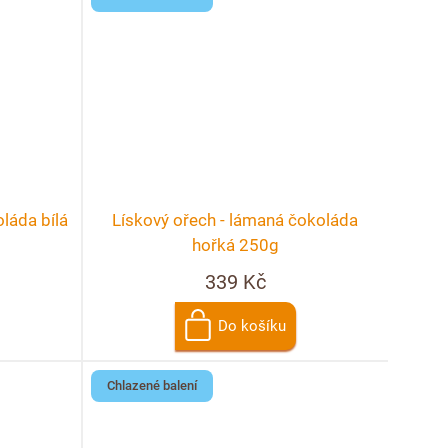
láda bílá
Lískový ořech - lámaná čokoláda
hořká 250g
339 Kč
Do košíku
Chlazené balení