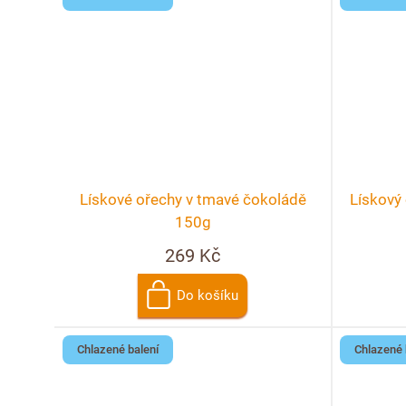
Lískové ořechy v tmavé čokoládě
Lískový 
150g
269 Kč
Do košíku
Chlazené balení
Chlazené 