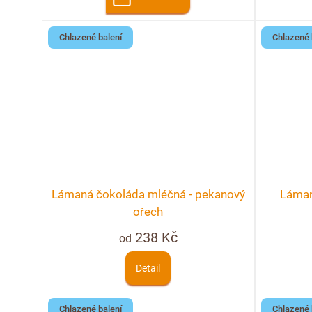
Chlazené balení
Chlazené 
Lámaná čokoláda mléčná - pekanový
Láman
ořech
238 Kč
od
Detail
Chlazené balení
Chlazené 