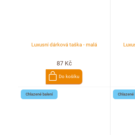
Luxusní dárková taška - malá
Luxus
87 Kč
Do košíku
Chlazené balení
Chlazené 