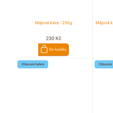
Májová káva - 250g
Májová kr
230 Kč
Do košíku
Chlazené balení
Chlazené 