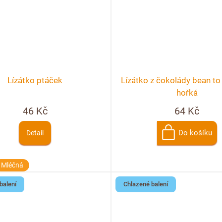
Lízátko ptáček
Lízátko z čokolády bean to
hořká
46 Kč
64 Kč
Do košíku
Detail
Mléčná
balení
Chlazené balení