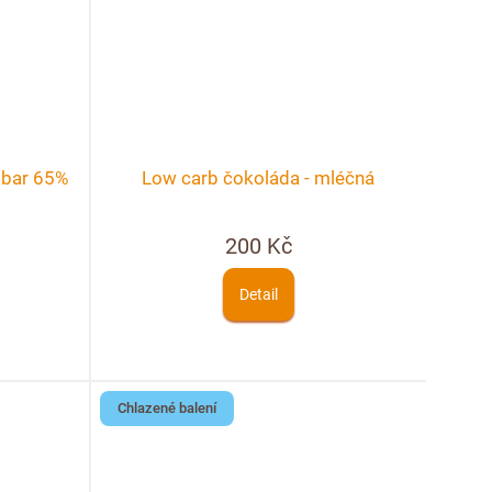
 bar 65%
Low carb čokoláda - mléčná
200 Kč
Detail
Chlazené balení