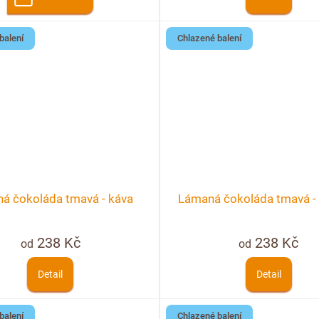
balení
Chlazené balení
á čokoláda tmavá - káva
Lámaná čokoláda tmavá -
238 Kč
238 Kč
od
od
Detail
Detail
balení
Chlazené balení