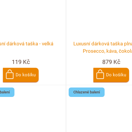
ní dárková taška - velká
Luxusní dárková taška plná
Prosecco, káva, čoko
119 Kč
879 Kč
Do košíku
Do košíku
balení
Chlazené balení