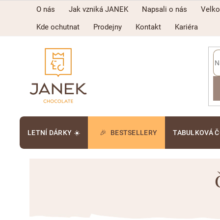
Přejít
O nás
Jak vzniká JANEK
Napsali o nás
Velk
na
obsah
Kde ochutnat
Prodejny
Kontakt
Kariéra
LETNÍ DÁRKY ☀️
BESTSELLERY
TABULKOVÁ 