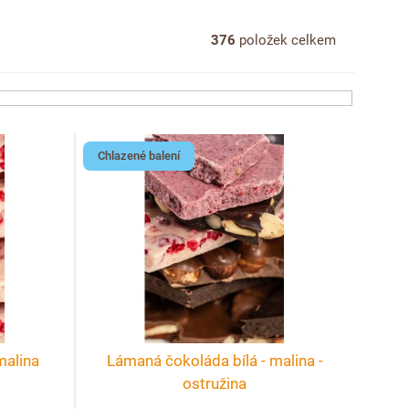
376
položek celkem
Chlazené balení
malina
Lámaná čokoláda bílá - malina -
ostružina