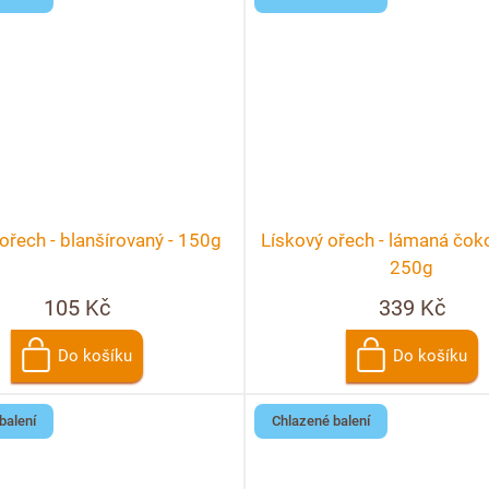
ořech - blanšírovaný - 150g
Lískový ořech - lámaná čoko
250g
105 Kč
339 Kč
Do košíku
Do košíku
balení
Chlazené balení