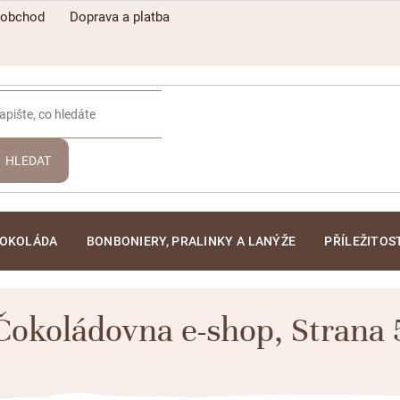
oobchod
Doprava a platba
HLEDAT
ČOKOLÁDA
BONBONIERY, PRALINKY A LANÝŽE
PŘÍLEŽITOS
Čokoládovna e-shop
, Strana 