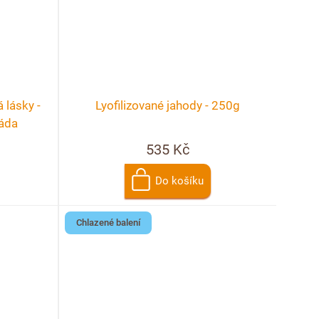
 lásky -
Lyofilizované jahody - 250g
láda
535 Kč
Do košíku
Chlazené balení