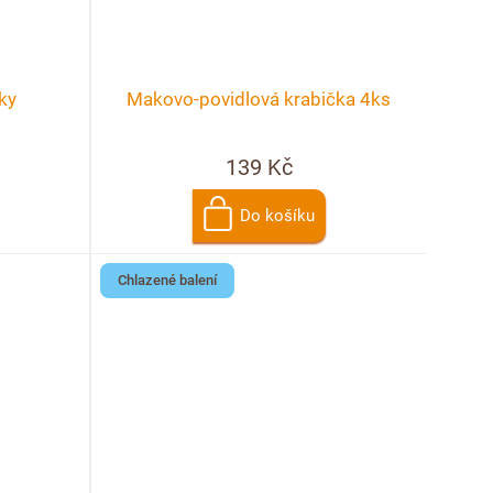
ky
Makovo-povidlová krabička 4ks
139 Kč
Do košíku
Chlazené balení