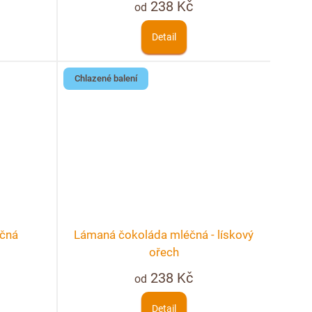
238 Kč
od
Detail
Chlazené balení
čná
Lámaná čokoláda mléčná - lískový
ořech
238 Kč
od
Detail