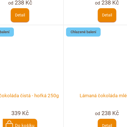
238 Kč
238 Kč
od
od
Detail
Detail
balení
Chlazené balení
okoláda čistá - hořká 250g
Lámaná čokoláda mlé
339 Kč
238 Kč
od
Do košíku
Detail