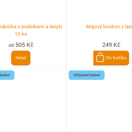
abička s pralinkami a lanýži
Májový bonbon z lás
10 ks
505 Kč
249 Kč
od
Do košíku
Detail
balení
Chlazené balení