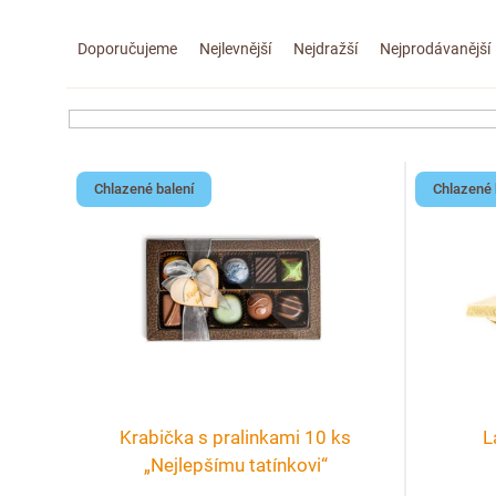
Ř
Doporučujeme
Nejlevnější
Nejdražší
Nejprodávanější
a
z
e
V
Chlazené balení
Chlazené 
n
ý
í
p
p
i
r
s
o
p
Krabička s pralinkami 10 ks
L
d
r
„Nejlepšímu tatínkovi“