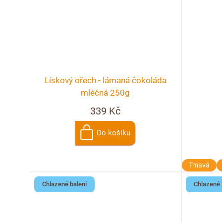
Lískový ořech - lámaná čokoláda
mléčná 250g
339 Kč
Do košíku
Tmavá
Chlazené balení
Chlazené 