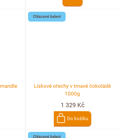
Chlazené balení
 mandle
Lískové ořechy v tmavé čokoládě
1000g
1 329 Kč
Do košíku
Chlazené balení