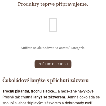
ČOKOLÁDOVÉ SPECIALITY
Produkty teprve připravujeme.
Bean to bar čokoláda
Dárkové poukazy
Čokoládová lízátka
KAKAOVÉ PRODUKTY
Čokoláda řady Passion
Narozeniny
Čokoládová srdíčka
Lámaná čokoláda
Kakaové boby
Ořechový týden 🍫🥜
Čokoládové figurky
Kakaové máslo
Návrat do školy
Čokoládové krémy
Kakaová hmota
Valentýn ❤
Cibulové chutney
Čokoládové nápoje
Můžete se ale podívat na ostatní kategorie.
Vánoční čokolády
Proteinová čokoláda
Kakaové nibsy
JANEK Merchandise
Čokoládové nářadí
ZPĚT DO OBCHODU
Kokosový cukr
Exkluzivní (limitované) spolupráce
Obaleno v čokoládě
Kakaové slupky
Čokoládové lanýže s příchutí zázvoru
Snídaňové kaše
Čokoláda k dalšímu zpracování
Káva - Coffeespot
Trochu pikantní, trochu sladké
... a nečekaně návykové.
Přesně tak chutná
lanýž se zázvorem
. Jemná čokoláda se
Ořechy a ovoce
snoubí s lehce štiplavým zázvorem a dohromady tvoří