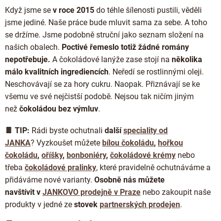
Když jsme se
v roce 2015
do téhle šílenosti pustili, věděli
jsme jediné. Naše práce bude mluvit sama za sebe. A toho
se držíme. Jsme podobně struční jako seznam složení na
našich obalech.
Poctivé řemeslo totiž žádné romány
nepotřebuje.
A čokoládové lanýže zase stojí na
několika
málo kvalitních ingrediencích
. Neředí se rostlinnými oleji.
Neschovávají se za hory cukru. Naopak. Přiznávají se ke
všemu ve své nejčistší podobě. Nejsou tak ničím jiným
než
čokoládou bez výmluv
.
🍫 TIP:
Rádi byste ochutnali
další
speciality od
JANKA
?
Vyzkoušet můžete
bílou čokoládu
,
hořkou
čokoládu
,
oříšky
,
bonboniéry
,
čokoládové krémy
nebo
třeba
čokoládové pralinky
, které pravidelně ochutnáváme a
přidáváme nové varianty.
Osobně nás můžete
navštívit
v
JANKOVO prodejně v Praze
nebo zakoupit naše
produkty v jedné ze
stovek
partnerských prodejen
.