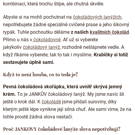
Doplňkový prodej
kombinaci, která trochu štípe, ale chutná skvěle.
Abyste si na mohli pochutnat na
čokoládových lanýžích
,
nepotřebujete žádné speciálně cvičené prase a jeho šikovný
rypák. Tuhle pochoutku děláme
z našich
kvalitních čokolád
.
Přímo u nás v
čokoládovně
. Ať už si vyberete
jakýkoliv
čokoládový lanýž
, rozhodně nešlápnete vedle. A
když říkáme vyberete, tak to tak i myslíme.
Krabičky si totiž
sestavujete úplně sami.
Když to není houba, co to teda je?
Pevná čokoládová skořápka, která uvnitř skrývá jemný
krém.
To je JANKŮV čokoládový lanýž. My jsme navíc šli
ještě o krok dál. K
čokoládě
jsme přidali suroviny, díky
kterým ještě lépe vynikne její silná chuť. Ale sami víme, že na
tohle prostě žádná slova nestačí.
Proč JANKOVY čokoládové lanýže slova nepotřebují?