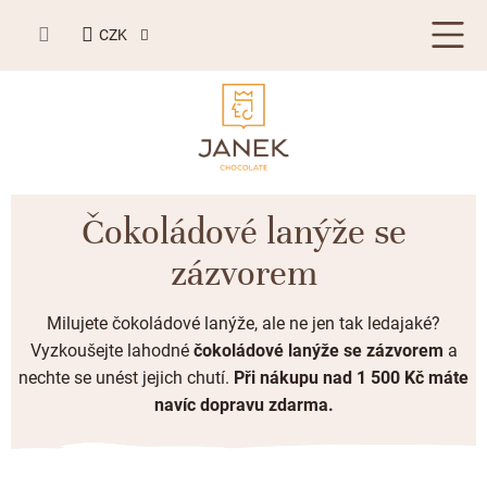
Přejít
NÁKUPNÍ
na
CZK
KOŠÍK
obsah
LETNÍ DÁRKY ☀️
Čokoládové lanýže se
BESTSELLERY
zázvorem
TABULKOVÁ ČOKOLÁDA
Milujete čokoládové lanýže, ale ne jen tak ledajaké?
Plněné čokolády
BONBONIERY, PRALINKY A LANÝŽE
Vyzkoušejte lahodné
čokoládové lanýže se zázvorem
a
nechte se unést jejich chutí.
Při nákupu nad 1 500 Kč máte
Mléčná čokoláda
Bonboniery
PŘÍLEŽITOSTI
navíc dopravu zdarma.
Hořká čokoláda
Nugát
Letní dárky ☀️
ZAKÁZKOVÁ VÝROBA
Bílá čokoláda
Kusové pralinky a lanýže
Svatební čokolády