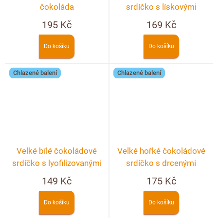
čokoláda
srdíčko s lískovými
ořechy
195 Kč
169 Kč
Do košíku
Do košíku
Chlazené balení
Chlazené balení
Velké bílé čokoládové
Velké hořké čokoládové
srdíčko s lyofilizovanými
srdíčko s drcenými
jahodami a malinami
lyofilizovanými malinami a
149 Kč
175 Kč
ostružinami
Do košíku
Do košíku