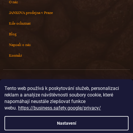
O nás
JANKOVA prodejna v Praze
Kde ochutnat
Blog
Napsali o nás
Kontakt
Kontakt
Tento web používá k poskytování služeb, personalizaci
reklam a analýze návštěvnosti soubory cookie, které
info
@
cokoladovnajanek.cz
napomáhají neustále zlepšovat funkce
+420 778 716 678
webu.
https://business.safety.google/privacy/
cokoladovnajanek
cokoladovnajanek
Nastavení
@janek_chocolate