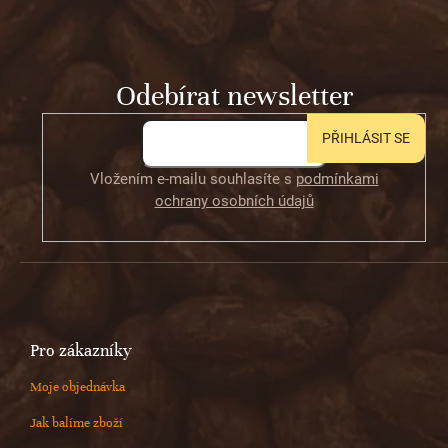
c
í
p
í
p
a
r
t
v
Odebírat newsletter
í
k
y
v
PŘIHLÁSIT SE
ý
p
Vložením e-mailu souhlasíte s
podmínkami
i
ochrany osobních údajů
s
u
Pro zákazníky
Moje objednávka
Jak balíme zboží