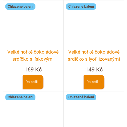
Chlazené balení
Chlazené balení
Velké hořké čokoládové
Velké hořké čokoládové
srdíčko s lískovými
srdíčko s lyofilizovanými
ořechy
jahodami a malinami
169 Kč
149 Kč
Do košíku
Do košíku
Chlazené balení
Chlazené balení