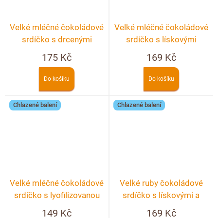
Velké mléčné čokoládové
Velké mléčné čokoládové
srdíčko s drcenými
srdíčko s lískovými
lyofilizovanými malinami a
ořechy
175 Kč
169 Kč
ostružinami
Do košíku
Do košíku
Chlazené balení
Chlazené balení
Velké mléčné čokoládové
Velké ruby čokoládové
srdíčko s lyofilizovanou
srdíčko s lískovými a
jahodou a malinou
pistáciovými ořechy
149 Kč
169 Kč