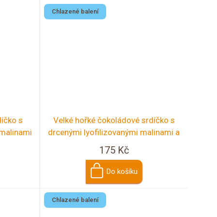
Chlazené balení
díčko s
Velké hořké čokoládové srdíčko s
 malinami
drcenými lyofilizovanými malinami a
ostružinami
175 Kč
Do košíku
Chlazené balení