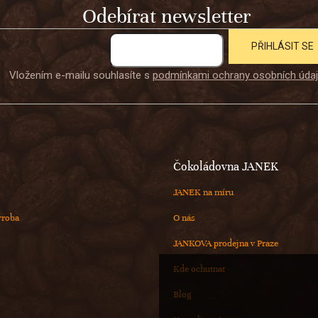
r
Odebírat newsletter
v
k
y
PŘIHLÁSIT SE
v
ý
Vložením e-mailu souhlasíte s
podmínkami ochrany osobních úda
p
i
s
u
Čokoládovna JANEK
JANEK na míru
ýroba
O nás
JANKOVA prodejna v Praze
Kde ochutnat
Blog