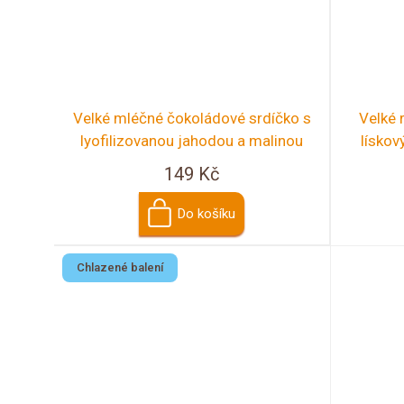
Velké mléčné čokoládové srdíčko s
Velké 
lyofilizovanou jahodou a malinou
lískov
149 Kč
Do košíku
Chlazené balení