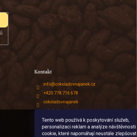
jů
Kontakt
info
@
cokoladovnajanek.cz
+420 778 716 678
cokoladovnajanek
cokoladovnajanek
Tento web používá k poskytování služeb,
@janek_chocolate
personalizaci reklam a analýze návštěvnosti
cookie, které napomáhají neustále zlepšovat