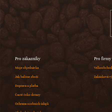
a
t
í
Pro zákazníky
Pro firmy
Moje objednávka
Velkoobchod
Jak balíme zboží
Zakázková v
Doprava a platba
Časté čoko-dotazy
Ochrana osobních údajů