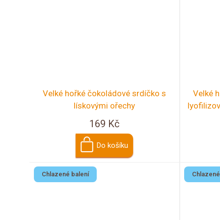
Velké hořké čokoládové srdíčko s
Velké 
lískovými ořechy
lyofiliz
169 Kč
Do košíku
Chlazené balení
Chlazené