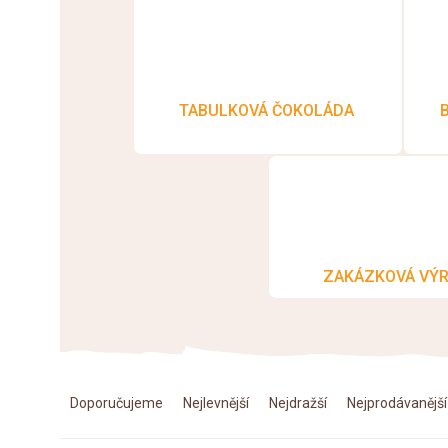
TABULKOVÁ ČOKOLÁDA
ZAKÁZKOVÁ VÝ
Ř
Doporučujeme
Nejlevnější
Nejdražší
Nejprodávanější
a