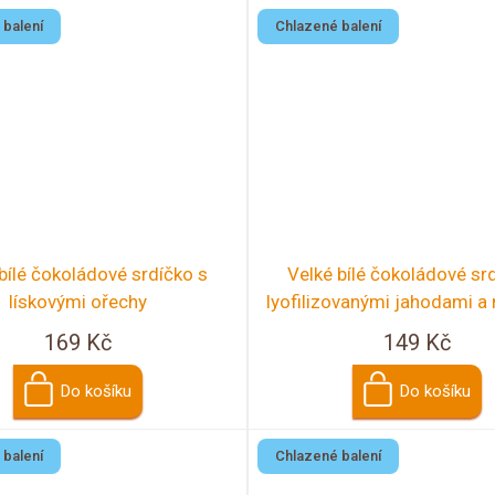
 balení
Chlazené balení
bílé čokoládové srdíčko s
Velké bílé čokoládové sr
lískovými ořechy
lyofilizovanými jahodami a
169 Kč
149 Kč
Do košíku
Do košíku
 balení
Chlazené balení