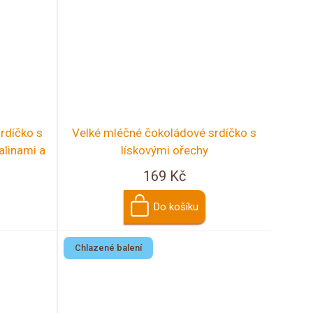
rdíčko s
Velké mléčné čokoládové srdíčko s
alinami a
lískovými ořechy
169 Kč
Do košíku
Chlazené balení