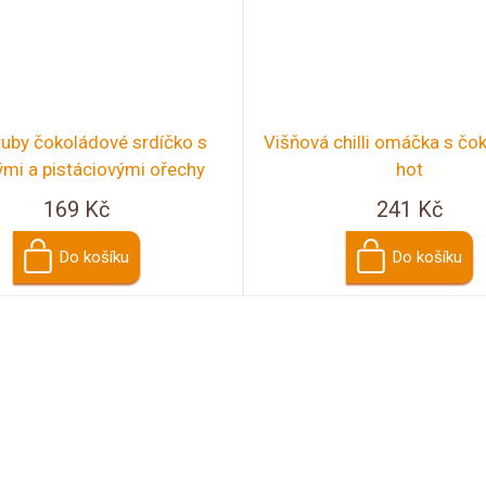
ruby čokoládové srdíčko s
Višňová chilli omáčka s čo
ými a pistáciovými ořechy
hot
169 Kč
241 Kč
Do košíku
Do košíku