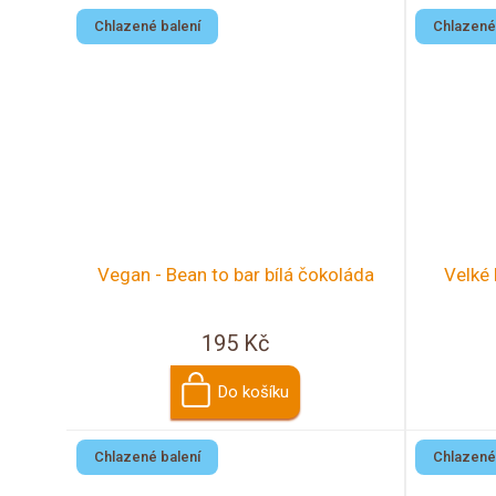
t
u
Chlazené balení
Chlazené
ů
k
t
ů
Vegan - Bean to bar bílá čokoláda
Velké 
195 Kč
Do košíku
Chlazené balení
Chlazené