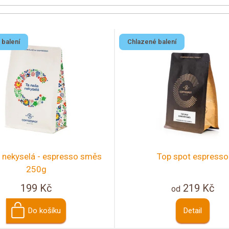
 balení
Chlazené balení
 nekyselá - espresso směs
Top spot espresso
250g
199 Kč
219 Kč
od
Do košíku
Detail