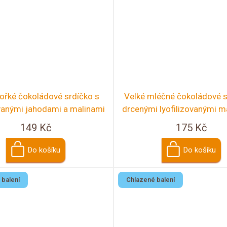
hořké čokoládové srdíčko s
Velké mléčné čokoládové s
ovanými jahodami a malinami
drcenými lyofilizovanými m
ostružinami
149 Kč
175 Kč
Do košíku
Do košíku
 balení
Chlazené balení