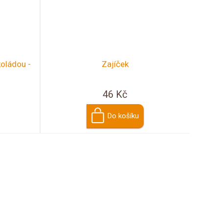
koládou -
Zajíček
46 Kč
Do košíku