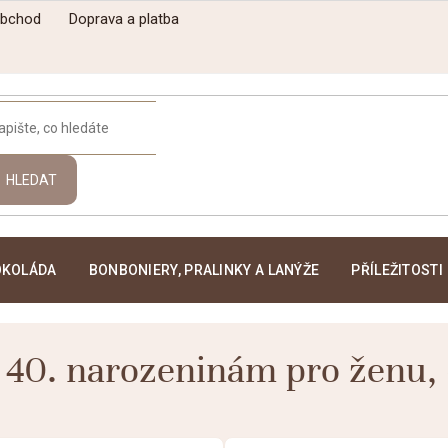
obchod
Doprava a platba
HLEDAT
OKOLÁDA
BONBONIERY, PRALINKY A LANÝŽE
PŘÍLEŽITOSTI
 40. narozeninám pro ženu
,