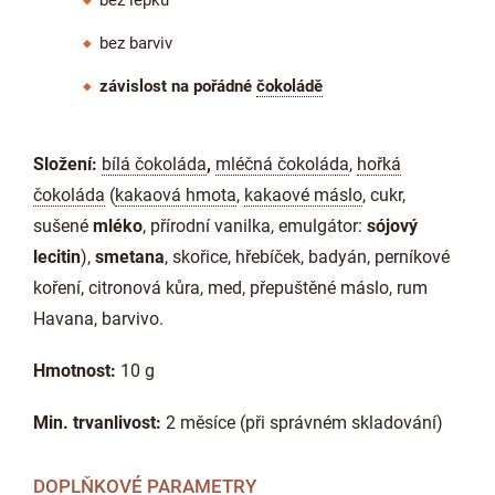
bez barviv
závislost na pořádné
čokoládě
Složení:
bílá čokoláda
,
mléčná čokoláda
,
hořká
čokoláda
(
kakaová hmota
,
kakaové máslo
, cukr,
sušené
mléko
, přírodní vanilka, emulgátor:
sójový
lecitin
),
smetana
, skořice, hřebíček, badyán, perníkové
koření, citronová kůra, med, přepuštěné máslo, rum
Havana, barvivo.
Hmotnost:
10 g
Min. trvanlivost:
2 měsíce (při správném skladování)
DOPLŇKOVÉ PARAMETRY