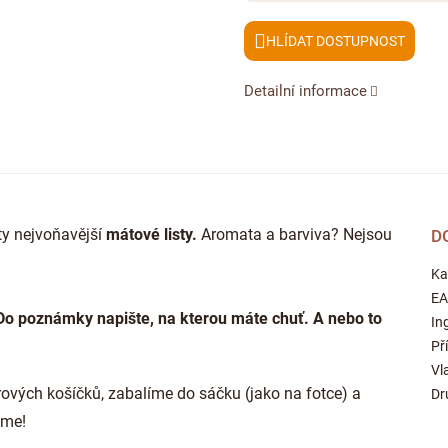
HLÍDAT
Detailní informace
y nejvoňavější
mátové listy.
Aromata a barviva? Nejsou
D
Ka
E
 Do poznámky napište, na kterou máte chuť. A nebo to
In
Př
Vl
rových košíčků, zabalíme do sáčku (jako na fotce) a
Dr
eme!