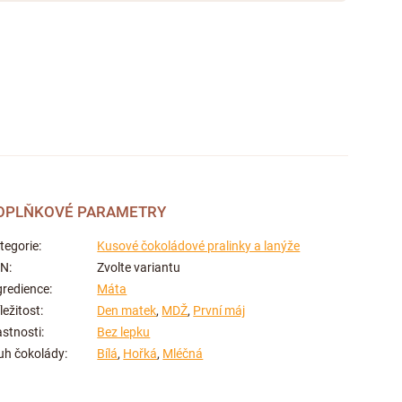
OPLŇKOVÉ PARAMETRY
tegorie
:
Kusové čokoládové pralinky a lanýže
AN
:
Zvolte variantu
gredience
:
Máta
íležitost
:
Den matek
,
MDŽ
,
První máj
astnosti
:
Bez lepku
uh čokolády
:
Bílá
,
Hořká
,
Mléčná