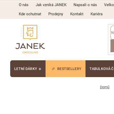
Přejít
O nás
Jak vzniká JANEK
Napsali o nás
Velk
na
obsah
Kde ochutnat
Prodejny
Kontakt
Kariéra
LETNÍ DÁRKY ☀️
BESTSELLERY
TABULKOVÁ 
Domů