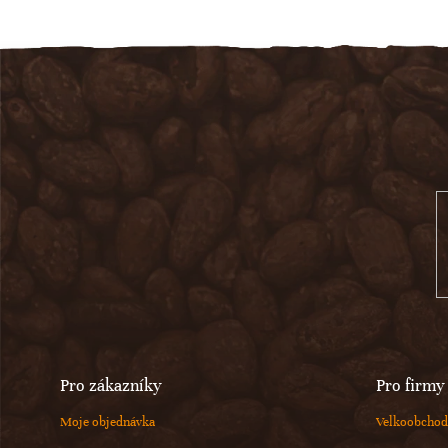
Z
á
p
a
t
í
Pro zákazníky
Pro firmy
Moje objednávka
Velkoobchod