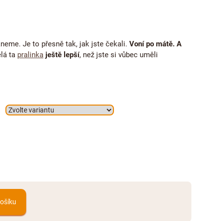
eme. Je to přesně tak, jak jste čekali.
Voní po mátě. A
elá ta
pralinka
ještě lepší
, než jste si vůbec uměli
košíku