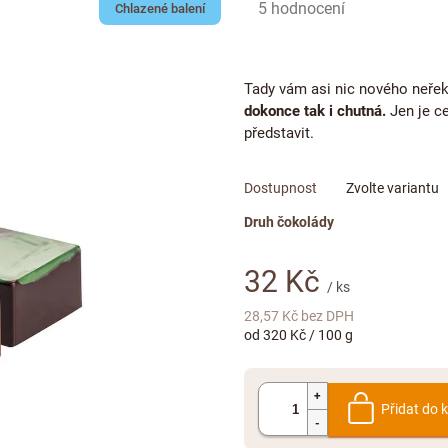
Průměrné
5 hodnocení
Chlazené balení
hodnocení
produktu
je
Tady vám asi nic nového neřekn
5,0
dokonce tak i chutná.
Jen je c
z
představit.
5
hvězdiček.
Zvolte variantu
Druh čokolády
32 Kč
/ ks
28,57 Kč bez DPH
Měrná
od 320 Kč / 100 g
cena:
Přidat do 