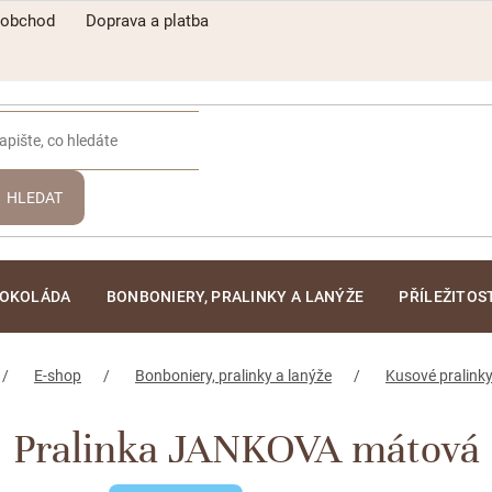
oobchod
Doprava a platba
HLEDAT
ČOKOLÁDA
BONBONIERY, PRALINKY A LANÝŽE
PŘÍLEŽITOS
E-shop
Bonboniery, pralinky a lanýže
Kusové pralinky
Pralinka JANKOVA mátová