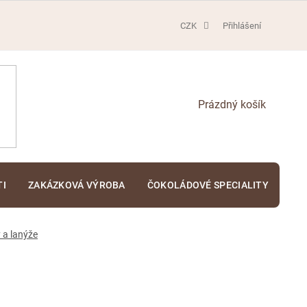
CZK
Přihlášení
NÁKUPNÍ
KOŠÍK
TI
ZAKÁZKOVÁ VÝROBA
ČOKOLÁDOVÉ SPECIALITY
KA
 a lanýže