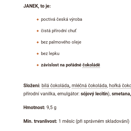
JANEK, to je:
poctivá česká výroba
čistá přírodní chuť
bez palmového oleje
bez lepku
závislost na pořádné
čokoládě
Složení:
bílá čokoláda
,
mléčná čokoláda
,
hořká čok
přírodní vanilka, emulgátor:
sójový lecitin
),
smetana
Hmotnost:
9,5 g
Min. trvanlivost:
1 měsíc (při správném skladování)