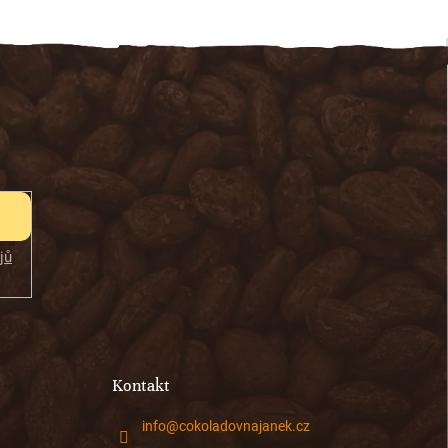
jů
Kontakt
info
@
cokoladovnajanek.cz