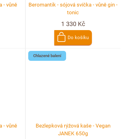
a - vůně
Beromantik - sójová svíčka - vůně gin -
tonic
1 330 Kč
Do košíku
Chlazené balení
a - vůně
Bezlepková rýžová kaše - Vegan
JANEK 650g