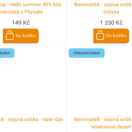
bar - Hello summer 40% bílá
Beromantik - sójová svíčk
čokoláda s Physalis
čistota
149 Kč
1 330 Kč
Do košíku
Do košíku
balení
Chlazené balení
k - sójová svíčka - vůně růže
Beromantik - sójová svíčk
smetanový dezert