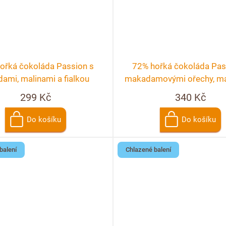
ořká čokoláda Passion s
72% hořká čokoláda Pas
dami, malinami a fialkou
makadamovými ořechy, ma
pomerančem a rybí
299 Kč
340 Kč
Do košíku
Do košíku
balení
Chlazené balení