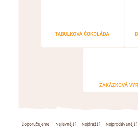
TABULKOVÁ ČOKOLÁDA
B
ZAKÁZKOVÁ VÝ
Ř
Doporučujeme
Nejlevnější
Nejdražší
Nejprodávanější
a