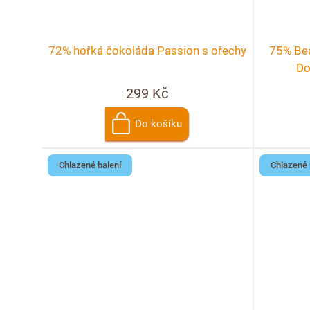
72% hořká čokoláda Passion s ořechy
75% Bea
Do
299 Kč
Do košíku
Chlazené balení
Chlazené 