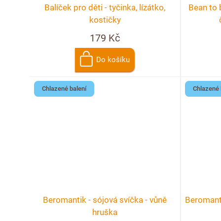
Balíček pro děti - tyčinka, lízátko,
Bean to 
kostičky
179 Kč
Do košíku
Chlazené balení
Chlazené 
Beromantik - sójová svíčka - vůně
Beromanti
hruška