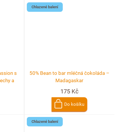
Chlazené balení
ssion s
50% Bean to bar mléčná čokoláda –
echy a
Madagaskar
175 Kč
Do košíku
Chlazené balení