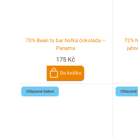
70% Bean to bar hořká čokoláda –
72% h
Panama
jaho
175 Kč
Do košíku
Chlazené balení
Chlazené 