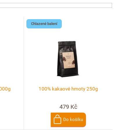
Chlazené balení
1000g
100% kakaové hmoty 250g
479 Kč
Do košíku