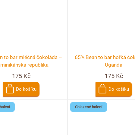
n to bar mléčná čokoláda –
65% Bean to bar hořká čo
minikánská republika
Uganda
175 Kč
175 Kč
Do košíku
Do košíku
balení
Chlazené balení