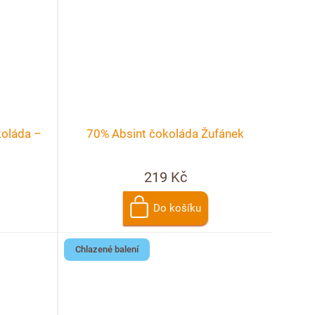
koláda –
70% Absint čokoláda Žufánek
219 Kč
Do košíku
Chlazené balení