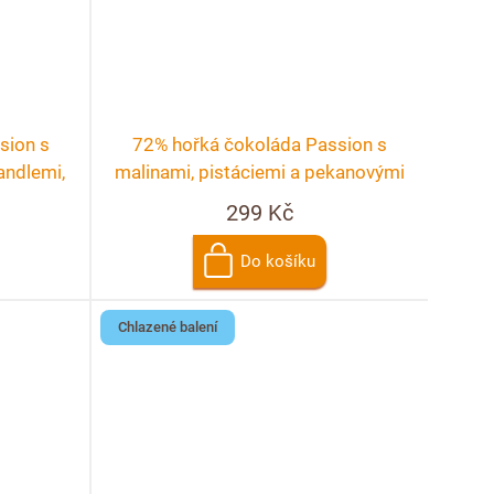
sion s
72% hořká čokoláda Passion s
ndlemi,
malinami, pistáciemi a pekanovými
zem
ořechy
299 Kč
Do košíku
Chlazené balení