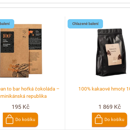
balení
Chlazené balení
an to bar hořká čokoláda –
100% kakaové hmoty 
minikánská republika
195 Kč
1 869 Kč
Do košíku
Do košíku