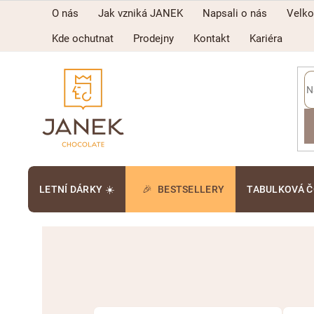
Přejít
O nás
Jak vzniká JANEK
Napsali o nás
Velk
na
obsah
Kde ochutnat
Prodejny
Kontakt
Kariéra
LETNÍ DÁRKY ☀️
BESTSELLERY
TABULKOVÁ 