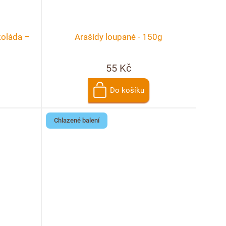
koláda –
Arašídy loupané - 150g
55 Kč
Do košíku
Chlazené balení