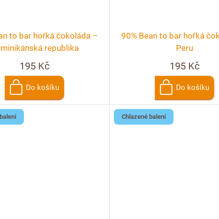
n to bar hořká čokoláda –
90% Bean to bar hořká čo
minikánská republika
Peru
195 Kč
195 Kč
Do košíku
Do košíku
balení
Chlazené balení