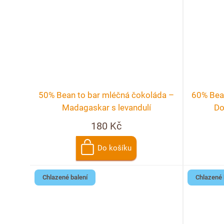
50% Bean to bar mléčná čokoláda –
60% Bea
Madagaskar s levandulí
Do
180 Kč
Do košíku
Chlazené balení
Chlazené 