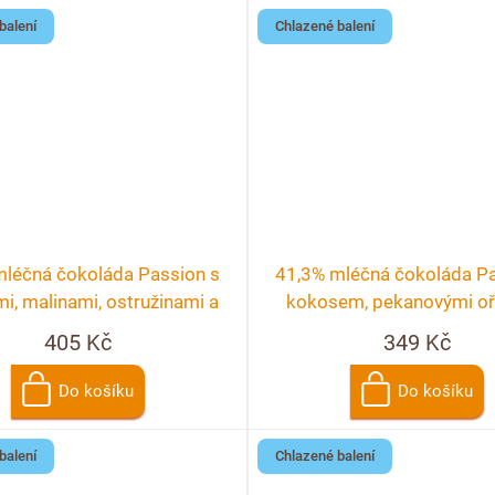
balení
Chlazené balení
mléčná čokoláda Passion s
41,3% mléčná čokoláda Pa
i, malinami, ostružinami a
kokosem, pekanovými oř
rybízem
malinami
405 Kč
349 Kč
Do košíku
Do košíku
balení
Chlazené balení