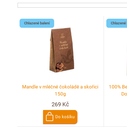
z
e
V
Chlazené balení
Chlazené 
n
ý
í
p
p
i
r
s
o
p
Mandle v mléčné čokoládě a skořici
100% Be
d
r
150g
Do
269 Kč
u
o
k
Do košíku
d