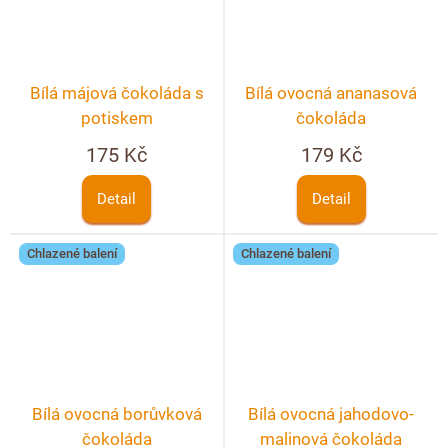
Bílá májová čokoláda s
Bílá ovocná ananasová
potiskem
čokoláda
175 Kč
179 Kč
Detail
Detail
Chlazené balení
Chlazené balení
Bílá ovocná borůvková
Bílá ovocná jahodovo-
čokoláda
malinová čokoláda