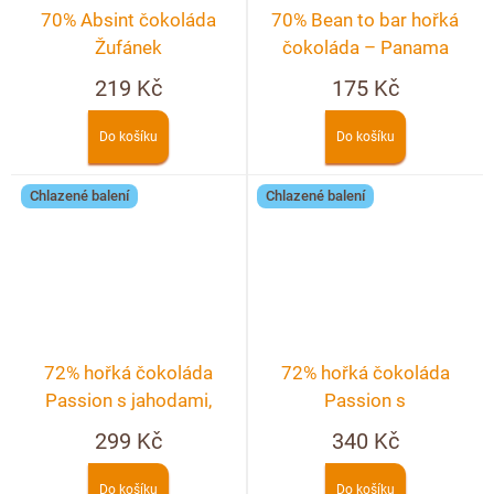
70% Absint čokoláda
70% Bean to bar hořká
Žufánek
čokoláda – Panama
219 Kč
175 Kč
Do košíku
Do košíku
Chlazené balení
Chlazené balení
72% hořká čokoláda
72% hořká čokoláda
Passion s jahodami,
Passion s
malinami a fialkou
makadamovými ořechy,
299 Kč
340 Kč
mandlemi, pomerančem a
rybízem
Do košíku
Do košíku