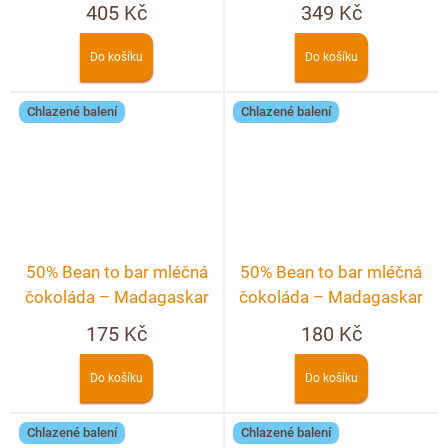
malinami, ostružinami a
pekanovými ořechy a
405 Kč
349 Kč
rybízem
malinami
Do košíku
Do košíku
Chlazené balení
Chlazené balení
50% Bean to bar mléčná
50% Bean to bar mléčná
čokoláda – Madagaskar
čokoláda – Madagaskar
s levandulí
175 Kč
180 Kč
Do košíku
Do košíku
Chlazené balení
Chlazené balení