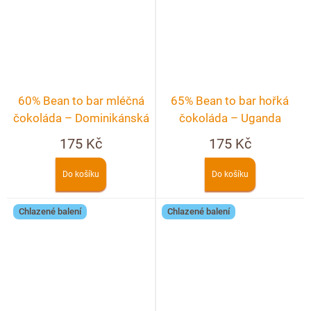
60% Bean to bar mléčná
65% Bean to bar hořká
čokoláda – Dominikánská
čokoláda – Uganda
republika
175 Kč
175 Kč
Do košíku
Do košíku
Chlazené balení
Chlazené balení