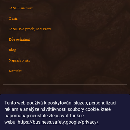
JANEK na míru
O nás
JANKOVA prodejna v Praze
Kde ochutnat
Blog
Napsali o nás
Kontakt
Kontakt
Tento web používá k poskytování služeb, personalizaci
reklam a analýze návštěvnosti soubory cookie, které
info
@
cokoladovnajanek.cz
napomáhají neustále zlepšovat funkce
+420 778 716 678
webu.
https://business.safety.google/privacy/
cokoladovnajanek