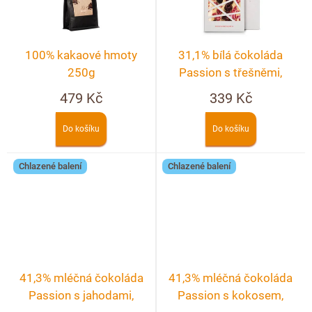
100% kakaové hmoty
31,1% bílá čokoláda
250g
Passion s třešněmi,
malinami, ostružinami a
479 Kč
339 Kč
růží
Do košíku
Do košíku
Chlazené balení
Chlazené balení
41,3% mléčná čokoláda
41,3% mléčná čokoláda
Passion s jahodami,
Passion s kokosem,