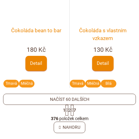
Čokoláda bean to bar
Čokoláda s vlastním
vzkazem
180 Kč
130 Kč
Detail
Detail
Tmavá
Mléčná
Tmavá
Mléčná
Bílá
NAČÍST 60 DALŠÍCH
S
1
2
7
t
O
r
376
položek celkem
v
á
l
NAHORU
n
á
k
o