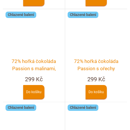
Chlazené balení
Chlazené balení
72% hořká čokoláda
72% hořká čokoláda
Passion s malinami,
Passion s ořechy
pistáciemi a pekanovými
299 Kč
299 Kč
ořechy
Do košíku
Do košíku
Chlazené balení
Chlazené balení