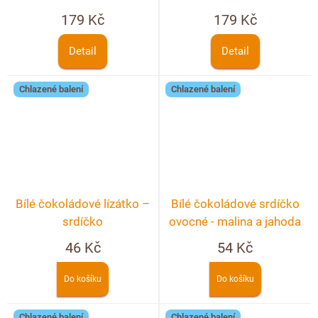
179 Kč
179 Kč
Detail
Detail
Chlazené balení
Chlazené balení
Bílé čokoládové lízátko –
Bílé čokoládové srdíčko
srdíčko
ovocné - malina a jahoda
46 Kč
54 Kč
Do košíku
Do košíku
Chlazené balení
Chlazené balení