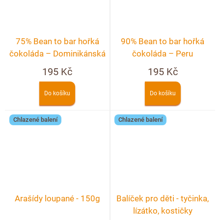
75% Bean to bar hořká
90% Bean to bar hořká
čokoláda – Dominikánská
čokoláda – Peru
republika
195 Kč
195 Kč
Do košíku
Do košíku
Chlazené balení
Chlazené balení
Arašídy loupané - 150g
Balíček pro děti - tyčinka,
lízátko, kostičky