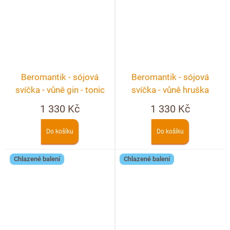
Beromantik - sójová
Beromantik - sójová
svíčka - vůně gin - tonic
svíčka - vůně hruška
1 330 Kč
1 330 Kč
Do košíku
Do košíku
Chlazené balení
Chlazené balení