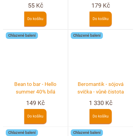
55 Kč
179 Kč
Do košíku
Do košíku
Chlazené balení
Chlazené balení
Bean to bar - Hello
Beromantik - sójová
summer 40% bílá
svíčka - vůně čistota
čokoláda s Physalis
149 Kč
1 330 Kč
Do košíku
Do košíku
Chlazené balení
Chlazené balení