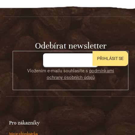
d
v
Z
a
á
c
á
n
í
í
p
p
r
a
v
t
k
Odebírat newsletter
í
y
v
ý
PŘIHLÁSIT SE
p
i
Vložením e-mailu souhlasíte s
podmínkami
s
ochrany osobních údajů
u
Pro zákazníky
Moje objednávka