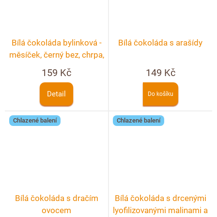
Bílá čokoláda bylinková -
Bílá čokoláda s arašídy
měsíček, černý bez, chrpa,
růže
159 Kč
149 Kč
Detail
Do košíku
Chlazené balení
Chlazené balení
Bílá čokoláda s dračím
Bílá čokoláda s drcenými
ovocem
lyofilizovanými malinami a