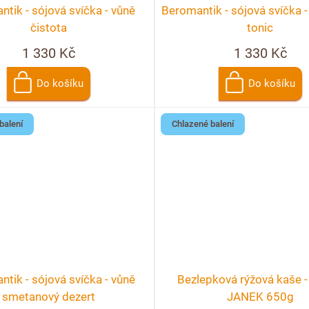
tik - sójová svíčka - vůně
Beromantik - sójová svíčka - 
čistota
tonic
1 330 Kč
1 330 Kč
Do košíku
Do košíku
balení
Chlazené balení
tik - sójová svíčka - vůně
Bezlepková rýžová kaše 
smetanový dezert
JANEK 650g