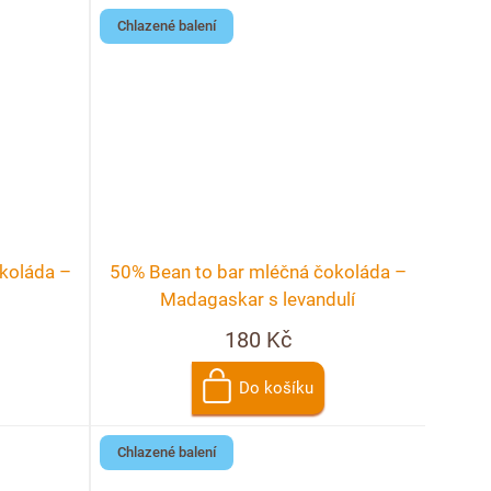
Chlazené balení
koláda –
50% Bean to bar mléčná čokoláda –
Madagaskar s levandulí
180 Kč
Do košíku
Chlazené balení