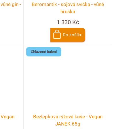
vůně gin -
Beromantik - sójová svíčka - vůně
hruška
1 330 Kč
Do košíku
Chlazené balení
- Vegan
Bezlepková rýžová kaše - Vegan
JANEK 65g