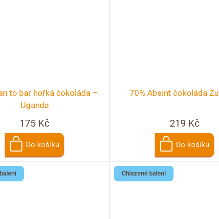
n to bar hořká čokoláda –
70% Absint čokoláda Žu
Uganda
175 Kč
219 Kč
Do košíku
Do košíku
balení
Chlazené balení