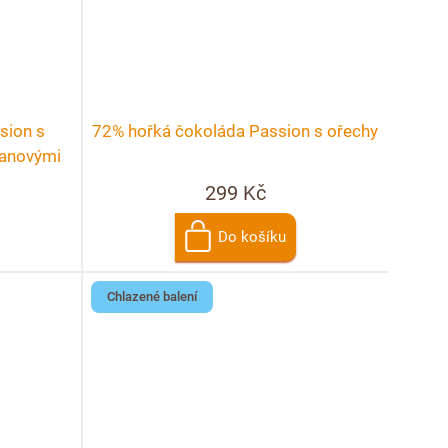
sion s
72% hořká čokoláda Passion s ořechy
kanovými
299 Kč
Do košíku
Chlazené balení