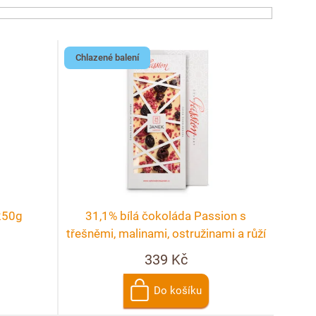
Chlazené balení
250g
31,1% bílá čokoláda Passion s
třešněmi, malinami, ostružinami a růží
339 Kč
Do košíku