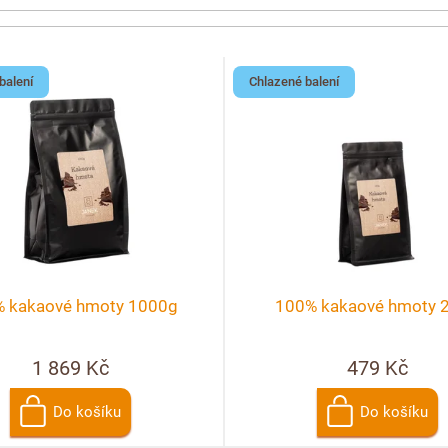
balení
Chlazené balení
 kakaové hmoty 1000g
100% kakaové hmoty 
1 869 Kč
479 Kč
Do košíku
Do košíku