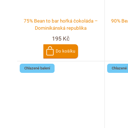
75% Bean to bar hořká čokoláda –
90% Bea
Dominikánská republika
195 Kč
Do košíku
Chlazené balení
Chlazené 