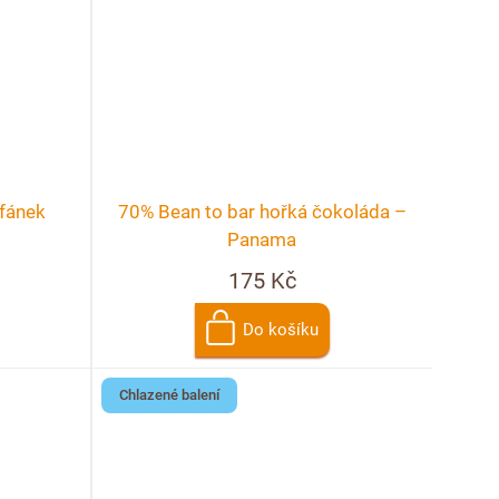
fánek
70% Bean to bar hořká čokoláda –
Panama
175 Kč
Do košíku
Chlazené balení