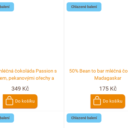
balení
Chlazené balení
mléčná čokoláda Passion s
50% Bean to bar mléčná čo
em, pekanovými ořechy a
Madagaskar
malinami
349 Kč
175 Kč
Do košíku
Do košíku
balení
Chlazené balení