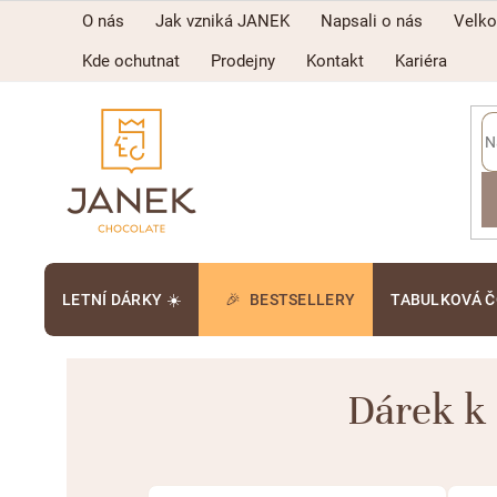
Přejít
O nás
Jak vzniká JANEK
Napsali o nás
Velk
na
obsah
Kde ochutnat
Prodejny
Kontakt
Kariéra
LETNÍ DÁRKY ☀️
BESTSELLERY
TABULKOVÁ 
Dárek k