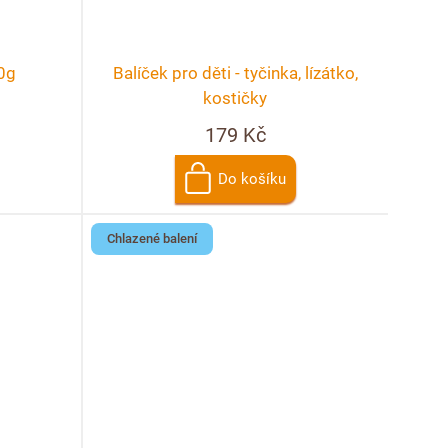
50g
Balíček pro děti - tyčinka, lízátko,
kostičky
179 Kč
Do košíku
Chlazené balení