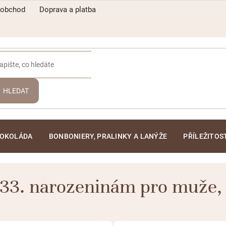
oobchod
Doprava a platba
HLEDAT
ČOKOLÁDA
BONBONIERY, PRALINKY A LANÝŽE
PŘÍLEŽITOS
 33. narozeninám pro muže
,