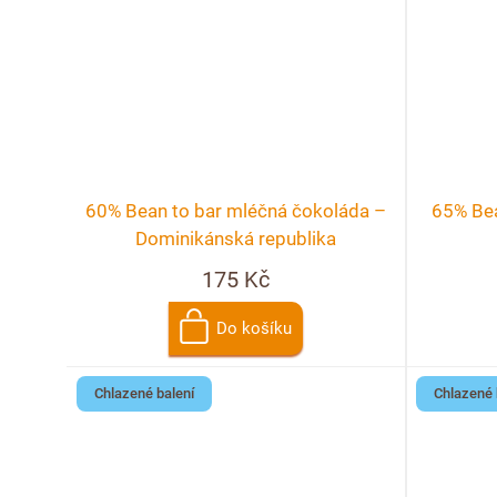
60% Bean to bar mléčná čokoláda –
65% Bea
Dominikánská republika
175 Kč
Do košíku
Chlazené balení
Chlazené 