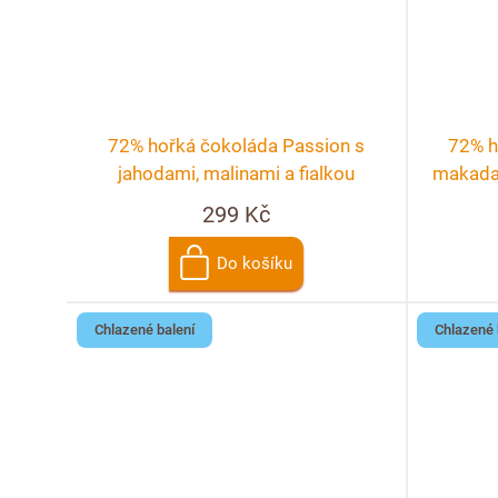
72% hořká čokoláda Passion s
72% h
jahodami, malinami a fialkou
makada
po
299 Kč
Do košíku
Chlazené balení
Chlazené 