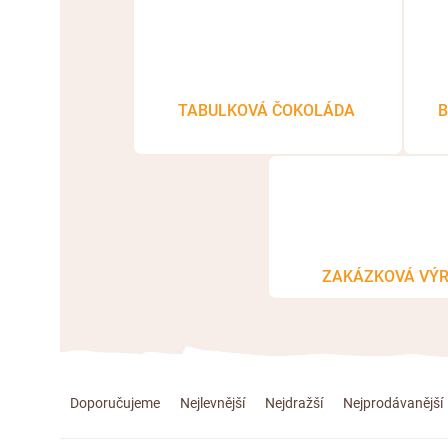
TABULKOVÁ ČOKOLÁDA
B
ZAKÁZKOVÁ VÝ
Ř
Doporučujeme
Nejlevnější
Nejdražší
Nejprodávanější
a