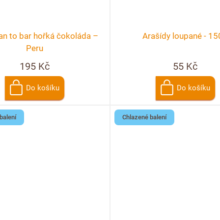
n to bar hořká čokoláda –
Arašídy loupané - 1
Peru
195 Kč
55 Kč
Do košíku
Do košíku
balení
Chlazené balení