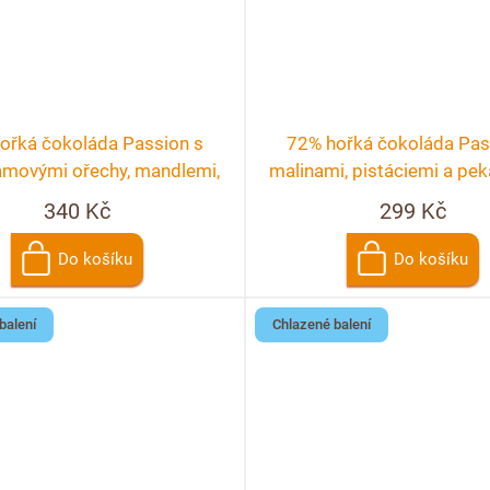
ořká čokoláda Passion s
72% hořká čokoláda Pas
movými ořechy, mandlemi,
malinami, pistáciemi a pe
merančem a rybízem
ořechy
340 Kč
299 Kč
Do košíku
Do košíku
balení
Chlazené balení