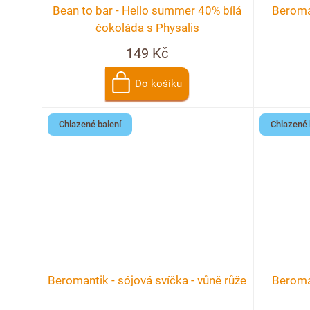
Bean to bar - Hello summer 40% bílá
Beroman
čokoláda s Physalis
149 Kč
Do košíku
Chlazené balení
Chlazené 
Beromantik - sójová svíčka - vůně růže
Beroman