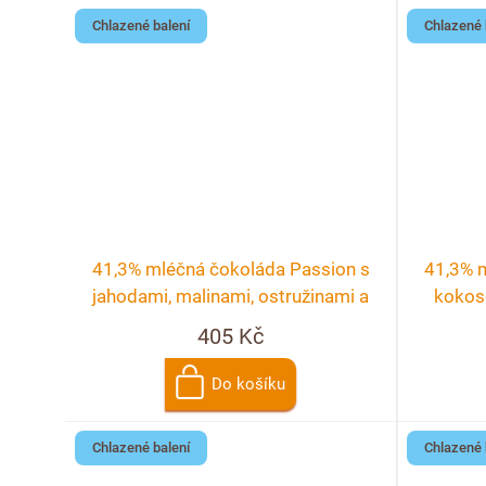
t
u
Chlazené balení
Chlazené 
ů
k
t
ů
41,3% mléčná čokoláda Passion s
41,3% 
jahodami, malinami, ostružinami a
kokos
rybízem
405 Kč
Do košíku
Chlazené balení
Chlazené 