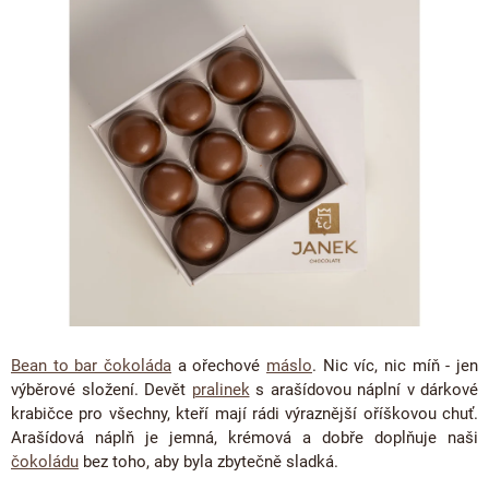
5,0
ČOKOLÁDOVÉ SPECIALITY
Bean to bar čokoláda
z
Dárkové poukazy
5
Čokoládová lízátka
KAKAOVÉ PRODUKTY
Čokoláda řady Passion
Narozeniny
hvězdiček.
Čokoládová srdíčka
Lámaná čokoláda
Kakaové boby
Ořechový týden 🍫🥜
Čokoládové figurky
Kakaové máslo
Návrat do školy
Čokoládové krémy
Kakaová hmota
Valentýn ❤
Cibulové chutney
Čokoládové nápoje
Vánoční čokolády
Proteinová čokoláda
Kakaové nibsy
JANEK Merchandise
Čokoládové nářadí
Kokosový cukr
Exkluzivní (limitované) spolupráce
Obaleno v čokoládě
Kakaové slupky
Bean to bar čokoláda
a ořechové
máslo
. Nic víc, nic míň - jen
Snídaňové kaše
Čokoláda k dalšímu zpracování
výběrové složení. Devět
pralinek
s arašídovou náplní v dárkové
Káva - Coffeespot
krabičce pro všechny, kteří mají rádi výraznější oříškovou chuť.
Arašídová náplň je jemná, krémová a dobře doplňuje naši
Ořechy a ovoce
čokoládu
bez toho, aby byla zbytečně sladká.