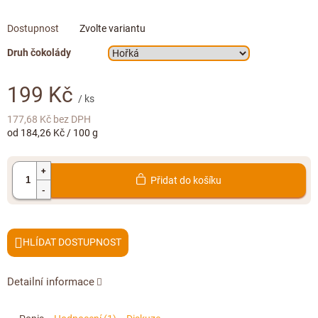
Doplňkový prodej
Zvolte variantu
Druh čokolády
199 Kč
/ ks
177,68 Kč bez DPH
Měrná
od 184,26 Kč / 100 g
cena:
Přidat do košíku
HLÍDAT
Detailní informace