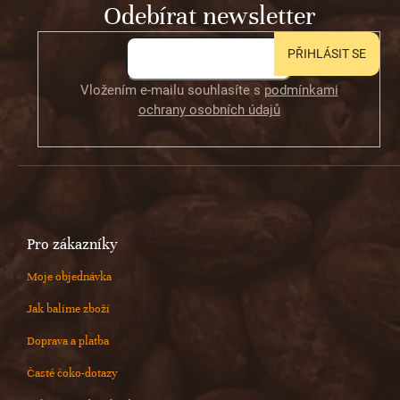
Odebírat newsletter
í
PŘIHLÁSIT SE
Vložením e-mailu souhlasíte s
podmínkami
ochrany osobních údajů
Pro zákazníky
Moje objednávka
Jak balíme zboží
Doprava a platba
Časté čoko-dotazy