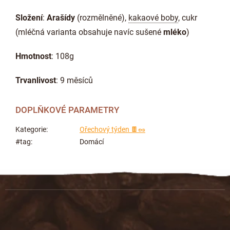
Složení
:
Arašídy
(rozmělněné),
kakaové boby
, cukr
(mléčná varianta obsahuje navíc sušené
mléko
)
Hmotnost
: 108g
Trvanlivost
: 9 měsíců
DOPLŇKOVÉ PARAMETRY
Kategorie
:
Ořechový týden 🍫🥜
#tag
:
Domácí
Z
á
p
a
t