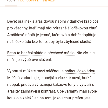
Popis
Hodnocení (1)
Diskuze
Devět
pralinek
s arašídovou náplní v dárkové krabičce
pro všechny, kteří mají rádi výraznější oříškovou chuť.
Arašídová náplň je jemná, krémová a dobře doplňuje
naši
čokoládu
bez toho, aby byla zbytečně sladká.
Bean to bar čokoláda
a ořechové
máslo
. Nic víc, nic
míň - jen výběrové složení.
Vybrat si můžete mezi mléčnou a
hořkou čokoládou
.
Mléčná varianta je jemnější a více krémová, hořká
naopak přidává výraznější kakaové tóny a vytváří s
arašídy zajímavější kontrast. Obě varianty mají svoje
kouzlo a záleží jen na tom, jakou chuť preferujete.