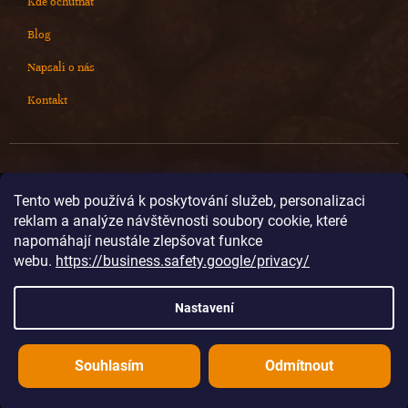
Kde ochutnat
Blog
Napsali o nás
Kontakt
Kontakt
Tento web používá k poskytování služeb, personalizaci
reklam a analýze návštěvnosti soubory cookie, které
info
@
cokoladovnajanek.cz
napomáhají neustále zlepšovat funkce
+420 778 716 678
webu.
https://business.safety.google/privacy/
cokoladovnajanek
cokoladovnajanek
Nastavení
@janek_chocolate
Souhlasím
Odmítnout
Vytvořil Shoptet
Copyright 2026
Čokoládovna JANEK
. Všechna práva vyhrazena.