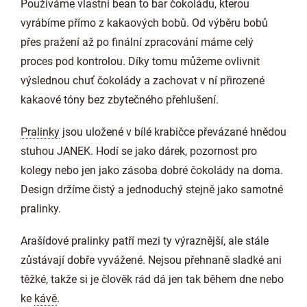
Používáme vlastní bean to bar čokoládu, kterou
vyrábíme přímo z kakaových bobů. Od výběru bobů
přes pražení až po finální zpracování máme celý
proces pod kontrolou. Díky tomu můžeme ovlivnit
výslednou chuť čokolády a zachovat v ní přirozené
kakaové tóny bez zbytečného přehlušení.
Pralinky
jsou uložené v bílé krabičce převázané hnědou
stuhou JANEK. Hodí se jako dárek, pozornost pro
kolegy nebo jen jako zásoba dobré čokolády na doma.
Design držíme čistý a jednoduchý stejně jako samotné
pralinky.
Arašídové pralinky patří mezi ty výraznější, ale stále
zůstávají dobře vyvážené. Nejsou přehnaně sladké ani
těžké, takže si je člověk rád dá jen tak během dne nebo
ke
kávě
.