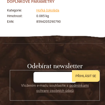
DOPLŇKOVÉ PARAMETRY
Kategorie
:
Hořká čokoláda
Hmotnost
:
0.085 kg
EAN
:
8594205290790
Z
á
p
a
t
Odebírat newsletter
í
PŘIHLÁSIT SE
Vložením e-mailu souhlasíte s
podmínkami
ochrany osobních údajů