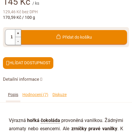
145 Kč
Doplňkový prodej
/ ks
129,46 Kč
bez DPH
Měrná
170,59 Kč / 100 g
cena:
Přidat do košíku
HLÍDAT
Detailní informace
Popis
Hodnocení (7)
Diskuze
Výrazná
hořká
čokoláda
provoněná vanilkou. Žádnými
aromaty nebo esencemi. Ale
zrníčky pravé vanilky
. K