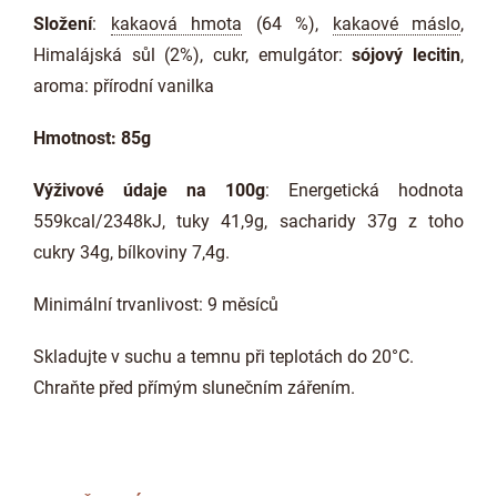
Složení
:
kakaová hmota
(64 %),
kakaové máslo
,
Himalájská sůl (2%), cukr, emulgátor:
sójový lecitin
,
aroma: přírodní vanilka
Hmotnost: 85g
Výživové údaje na 100g
: Energetická hodnota
559kcal/2348kJ, tuky 41,9g, sacharidy 37g z toho
cukry 34g, bílkoviny 7,4g.
Minimální trvanlivost: 9 měsíců
Skladujte v suchu a temnu při teplotách do 20°C.
Chraňte před přímým slunečním zářením.