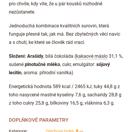
pro chvíle, kdy víte, že u pár kousků rozhodně
nezůstanete.
Jednoduchá kombinace kvalitních surovin, která
funguje přesně tak, jak má. Bez zbytečných věcí navíc
a s chutí, ke které se člověk rád vrací.
Složení:
Arašídy
, bílá čokoláda (
kakaové máslo
31,1 %,
sušené
plnotučné mléko
, cukr, emulgátor:
sójový
lecitin
, aroma: přírodní vanilka)
Energetická hodnota 589 kcal / 2465 kJ, tuky 44,8 g z
toho nasycené mastné kyseliny 7,6 g, sacharidy 28,8 g
z toho cukry 25,8 g, bílkoviny 16,5 g, vláknina 6,3 g.
DOPLŇKOVÉ PARAMETRY
Kategorie
:
Ořechový týden 🍫🥜