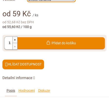
Doplňkový prodej
od
59 Kč
/ ks
od
52,68 Kč
bez DPH
Měrná
od 55,60 Kč / 100 g
cena:
Přidat do košíku
HLÍDAT
Detailní informace
Popis
Hodnocení
Diskuze