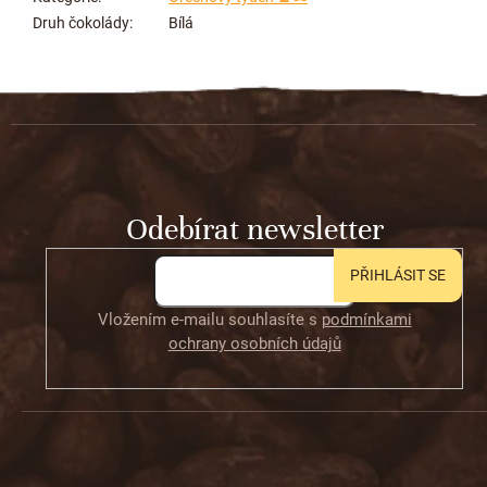
Druh čokolády
:
Bílá
Z
á
p
a
t
Odebírat newsletter
í
PŘIHLÁSIT SE
Vložením e-mailu souhlasíte s
podmínkami
ochrany osobních údajů