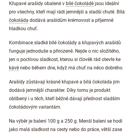
Křupavé arašídy obalené v
bílé čokoládě
jsou ideální
pro všechny, kteří mají rádi jemnější a sladší chutě. Bílá
čokoláda
dodává arašídům krémovost a příjemně
hladkou chuť.
Kombinace sladké bílé čokolády a křupavých arašídů
funguje jednoduše a přirozeně. Nejde o nic složitého,
jen o poctivou sladkost, kterou si člověk rád otevře ke
kávě
nebo během dne, když má chuť na něco dobrého.
Arašídy zůstávají krásně křupavé a bílá čokoláda jim
dodává jemnější charakter. Díky tomu je produkt
oblíbený i u těch, kteří běžně dávají přednost sladším
čokoládovým variantám.
Na výběr je balení 100 g a 250 g. Menší balení se hodí
jako malá sladkost na cesty nebo do práce, větší zase