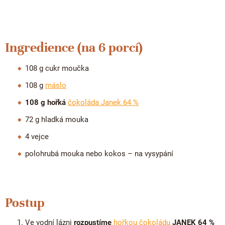
Doplňkový prodej
Ingredience (na 6 porcí)
108 g cukr moučka
108 g
máslo
108 g hořká
čokoláda Janek 64 %
72 g hladká mouka
4 vejce
polohrubá mouka nebo kokos – na vysypání
Postup
Ve vodní lázni
rozpustíme
hořkou čokoládu
JANEK 64 %