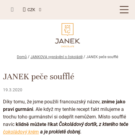
Přejít
NÁKUPNÍ
na
CZK
KOŠÍK
obsah
LETNÍ DÁRKY ☀️
Domů
JANKOVA vyprávění o čokoládě
JANEK peče soufflé
BESTSELLERY
JANEK peče soufflé
TABULKOVÁ ČOKOLÁDA
19.3.2020
Plněné čokolády
BONBONIERY, PRALINKY A LANÝŽE
Díky tomu, že jsme použili francouzský název,
zníme jako
Mléčná čokoláda
Bonboniery
PŘÍLEŽITOSTI
praví gurmáni
. Ale když my tenhle recept fakt milujeme a
Hořká čokoláda
trochu toho gurmánství si odepřít nemůžem. Místo soufflé
Nugát
Letní dárky ☀️
ZAKÁZKOVÁ VÝROBA
navíc
klidně můžete říkat
Čokoládový dortík, z kterého teče
Bílá čokoláda
Kusové pralinky a lanýže
čokoládový krém
a je prokletě dobrej.
Svatební čokolády