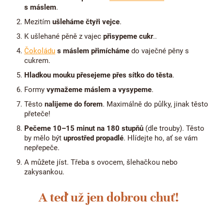
s máslem
.
Mezitím
ušleháme čtyři vejce
.
K ušlehané pěně z vajec
přisypeme cukr
..
Čokoládu
s máslem přimícháme
do vaječné pěny s
cukrem.
Hladkou mouku přesejeme přes sítko do těsta
.
Formy
vymažeme máslem a vysypeme
.
Těsto
nalijeme do forem
. Maximálně do půlky, jinak těsto
přeteče!
Pečeme 10–15 minut na 180 stupňů
(dle trouby). Těsto
by mělo být
uprostřed propadlé
. Hlídejte ho, ať se vám
nepřepeče.
A můžete jíst. Třeba s ovocem, šlehačkou nebo
zakysankou.
A teď už jen dobrou chuť!