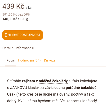
Doplňkový prodej
439 Kč
/ ks
391,96 Kč bez DPH
Měrná
146,33 Kč / 100 g
cena:
HLÍDAT
Detailní informace
Popis
Hodnocení (34)
Diskuze
S tímhle
zajícem z
mléčné čokolády
si fakt koledujete
o JANKOVU klasickou
závislost na pořádné
čokoládě
.
Ušák (ne to křeslo) je ručně malovaný, poctivý a fakt
dobrý. Kvůli němu bychom měli Velikonoce klidně celý