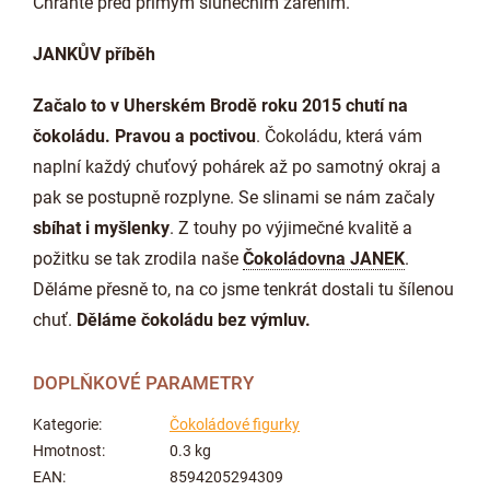
Chraňte před přímým slunečním zářením.
JANKŮV příběh
Začalo to v Uherském Brodě roku 2015 chutí na
čokoládu. Pravou a poctivou
. Čokoládu, která vám
naplní každý chuťový pohárek až po samotný okraj a
pak se postupně rozplyne. Se slinami se nám začaly
sbíhat i myšlenky
. Z touhy po výjimečné kvalitě a
požitku se tak zrodila naše
Čokoládovna JANEK
.
Děláme přesně to, na co jsme tenkrát dostali tu šílenou
chuť.
Děláme čokoládu bez výmluv.
DOPLŇKOVÉ PARAMETRY
Kategorie
:
Čokoládové figurky
Hmotnost
:
0.3 kg
EAN
:
8594205294309