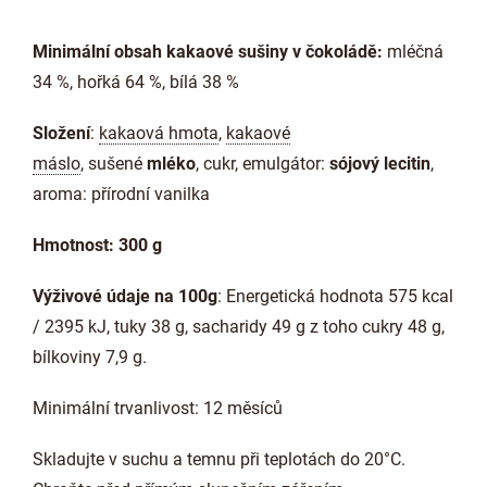
Minimální obsah kakaové sušiny v čokoládě:
mléčná
34 %, hořká 64 %, bílá 38 %
Složení
:
kakaová hmota
,
kakaové
máslo
, sušené
mléko
, cukr, emulgátor:
sójový lecitin
,
aroma: přírodní vanilka
Hmotnost: 300 g
Výživové údaje na 100g
: Energetická hodnota 575 kcal
/ 2395 kJ, tuky 38 g, sacharidy 49 g z toho cukry 48 g,
bílkoviny 7,9 g.
Minimální trvanlivost: 12 měsíců
Skladujte v suchu a temnu při teplotách do 20°C.