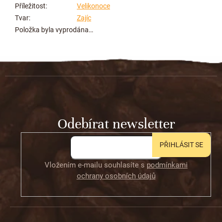
Příležitost
:
Velikonoce
Tvar
:
Zajíc
Položka byla vyprodána…
Z
á
p
a
t
Odebírat newsletter
í
PŘIHLÁSIT SE
Vložením e-mailu souhlasíte s
podmínkami
ochrany osobních údajů